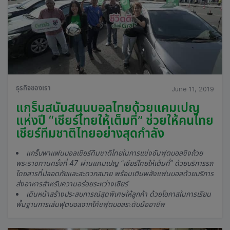
ธุรกิจของเรา
June 11, 2019
แกร็บสนับสนุนบอลไทยด้วยแคมเปญ
แห่งปี “เชียร์ไทยให้เต็มที่” ช่วยให้คนไทย
เชียร์ทีมชาติไทยอย่างสุดกำลัง
แกร็บพาแฟนบอลเชียร์ทีมชาติไทยในการแข่งขันฟุตบอลชิงถ้วย
พระราชทานครั้งที่ 47 ผ่านแคมเปญ “เชียร์ไทยให้เต็มที่” ด้วยบริการรถ
โดยสารที่ปลอดภัยและสะดวกสบาย พร้อมเติมพลังแฟนบอลด้วยบริการ
ส่งอาหารสำหรับความอร่อยระหว่างเชียร์
เดินหน้าสร้างประสบการณ์สุดพิเศษให้ลูกค้า ด้วยโอกาสในการเรียน
พื้นฐานการเล่นฟุตบอลจากโค้ชฟุตบอลระดับมืออาชีพ