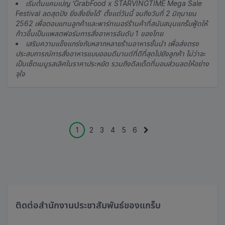
เริ่มต้นแคมเปญ ‘GrabFood x STARVINGTIME Mega Sale
Festival ลดสุดปัง ยิ่งสั่งยิ่งได้’ ตั้งแต่วันนี้ จนถึงวันที่ 2 มิถุนายน
2562 เพื่อตอบแทนลูกค้าและพาร์ทเนอร์ร้านค้าที่สนับสนุนแกร็บฟู้ดให้
ก้าวขึ้นเป็นแพลตฟอร์มการสั่งอาหารอันดับ 1 ของไทย
เสริมความแข็งแกร่งกับหลากหลายร้านอาหารชั้นนำ เพื่อส่งตรง
ประสบการณ์การสั่งอาหารแบบออนดีมานด์ที่ดีที่สุดไปยังลูกค้า ไม่ว่าจะ
เป็นเซ็ตเมนูรสเลิศในราคาประหยัด รวมถึงดีลเด็ดที่มอบส่วนลดให้อย่าง
จุใจ
1
2
3
4
5
6
ติดต่อสำนักงานประชาสัมพันธ์ของแกร็บ