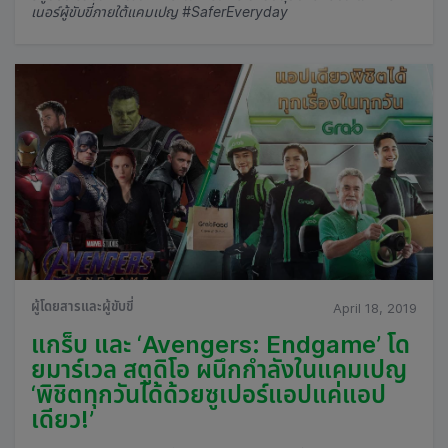
เนอร์ผู้ขับขี่ภายใต้แคมเปญ #SaferEveryday
ผู้โดยสารและผู้ขับขี่
April 18, 2019
แกร็บ และ ‘Avengers: Endgame’ โด
ยมาร์เวล สตูดิโอ ผนึกกำลังในแคมเปญ
‘พิชิตทุกวันได้ด้วยซูเปอร์แอปแค่แอป
เดียว!’