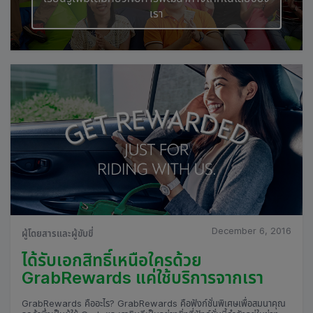
เรา
December 6, 2016
ผู้โดยสารและผู้ขับขี่
ได้รับเอกสิทธิ์เหนือใครด้วย
GrabRewards แค่ใช้บริการจากเรา
GrabRewards คืออะไร? GrabRewards คือฟังก์ชั่นพิเศษเพื่อสมนาคุณ