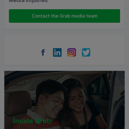
Media Inquiries
Indonesia
Contact the Grab media team
Thailand
Philippines
Vietnam
Myanmar
Cambodia
Inside Grab