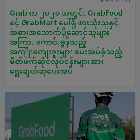
January 27, 2021
Grab က ၂၀၂၀ အတွင်း GrabFood
နှင့် GrabMart ပေါ်ရှိ စားသုံးသူနှင့်
အစားအသောက်ပို့ဆောင်သူများ
အကြား ကောင်းမွန်သည့်
အကျိုးကျေးဇူးများ ပေးအပ်ခဲ့သည့်
မိတ်ဖက်ဆိုင်လုပ်ငန်းများအား
ရွေးချယ်ဆုပေးအပ်