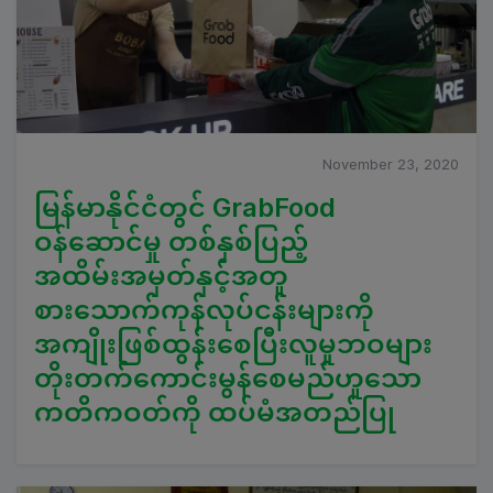
November 23, 2020
မြန်မာနိုင်ငံတွင် GrabFood
ဝန်ဆောင်မှု တစ်နှစ်ပြည့်
အထိမ်းအမှတ်နှင့်အတူ
စားသောက်ကုန်လုပ်ငန်းများကို
အကျိုးဖြစ်ထွန်းစေပြီးလူမှုဘဝများ
တိုးတက်ကောင်းမွန်စေမည်ဟူသော
ကတိကဝတ်ကို ထပ်မံအတည်ပြု