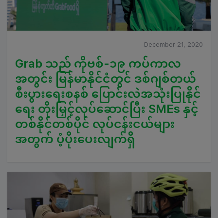
December 21, 2020
Grab သည် ကိုဗစ်-၁၉ ကပ်ကာလ
အတွင်း မြန်မာနိုင်ငံတွင် ဒစ်ဂျစ်တယ်
စီးပွားရေးစနစ် ပြောင်းလဲအသုံးပြုနိုင်
ရေး တိုးမြှင့်လုပ်ဆောင်ပြီး SMEs နှင့်
တစ်နိုင်တစ်ပိုင် လုပ်ငန်းငယ်များ
အတွက် ပံ့ပိုးပေးလျက်ရှိ