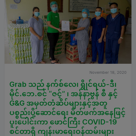
November 18, 2020
Grab သည် နက်စ်လေ၊ ရွိုင်ရယ်-ဒီ၊
မိုင်.ဘေ.စင် “ဇင့်” ၊ အန်နာဗွန် စီ နှင့်
G&G အမှတ်တံဆိပ်များနှင့်အတူ
ပစ္စည်းပို့ဆောင်ရေး မိတ်ဖက်အနေဖြင့်
ပူးပေါင်းကာ ဖောင်ကြီး COVID-19
စင်တာရှိ ကျန်းမာရေးဝန်ထမ်းများ