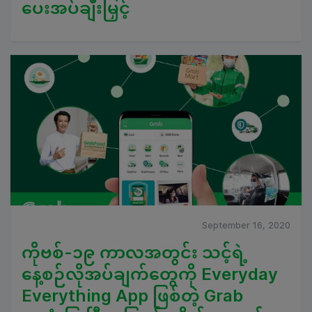
ပေးအပ်ချီးမြှင့်
September 16, 2020
ကိုဗစ်-၁၉ ကာလအတွင်း သင့်ရဲ့
နေ့စဉ်လိုအပ်ချက်တွေကို Everyday
Everything App ဖြစ်တဲ့ Grab