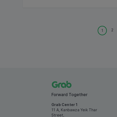
2
1
Forward Together
Grab Center 1
11 A, Kanbawza Yeik Thar
Street,