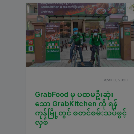
April 8, 2020
GrabFood မှ ပထမဦးဆုံး
သော GrabKitchen ကို ရန်
ကုန်မြို့တွင် စတင်စမ်းသပ်ဖွင့်
လှစ်