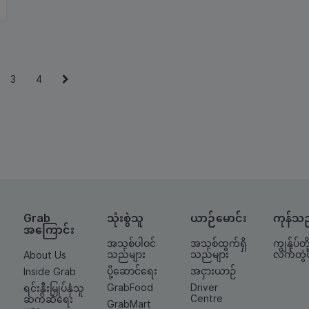
3
4
Grab
သုံးစွဲသူ
ယာဉ်မောင်း
ကုန်သ
အကြောင်း
အသစ်ပါဝင်
အသစ်ထွက်ရှိ
ကျွန်ုပ်တို့
သည်များ
သည်များ
လက်တွဲ
About Us
ပို့ဆောင်ရေး
အငှားယာဉ်
Inside Grab
GrabFood
Driver
ရင်းနှီးမြှုပ်နှံသူ
Centre
ဆက်ဆံရေး
GrabMart