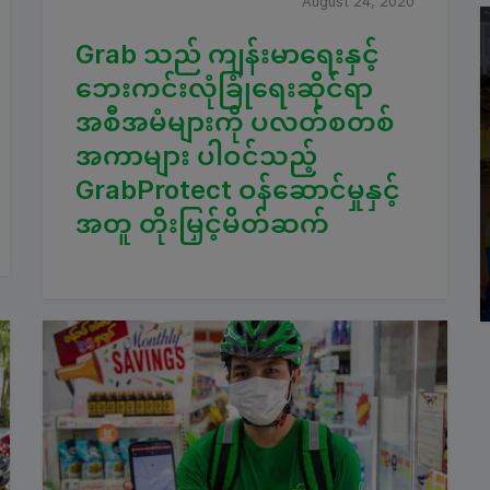
August 24, 2020
Grab သည် ကျန်းမာရေးနှင့်
ဘေးကင်းလုံခြုံရေးဆိုင်ရာ
အစီအမံများကို ပလတ်စတစ်
အကာများ ပါဝင်သည့်
GrabProtect ဝန်ဆောင်မှုနှင့်
အတူ တိုးမြှင့်မိတ်ဆက်