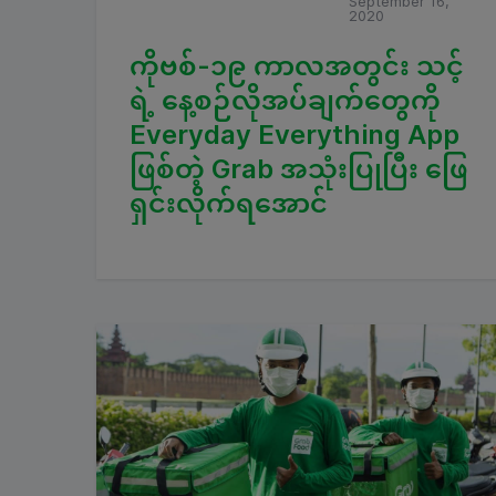
September 16,
2020
ကိုဗစ်-၁၉ ကာလအတွင်း သင့်
ရဲ့ နေ့စဉ်လိုအပ်ချက်တွေကို
Everyday Everything App
ဖြစ်တဲ့ Grab အသုံးပြုပြီး ဖြေ
ရှင်းလိုက်ရအောင်