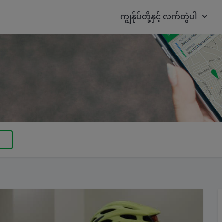
ကျွန်ုပ်တို့နှင့် လက်တွဲပါ