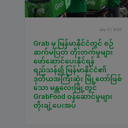
July 27, 2020
Grab မှ မြန်မာနိုင်ငံတွင် စဉ်
ဆက်မပြတ် တိုးတက်မှုများ
ဖော်ဆောင်ပေးနိုင်ရန်
ရည်သန်၍ မြန်မာနိုင်ငံ၏
ဒုတိယအကြီးဆုံး မြို့တော်ဖြစ်
သော မန္တလေးမြို့တွင်
GrabFood ဝန်ဆောင်မှုများ
တိုးချဲ့ပေးအပ်