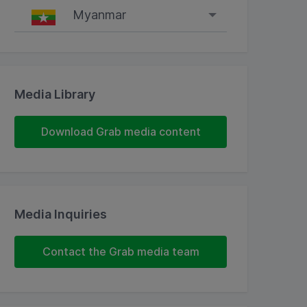
Myanmar
Singapore
Malaysia
Media Library
Indonesia
Download Grab media content
Thailand
Philippines
Vietnam
Media Inquiries
Myanmar
Contact the Grab media team
Cambodia