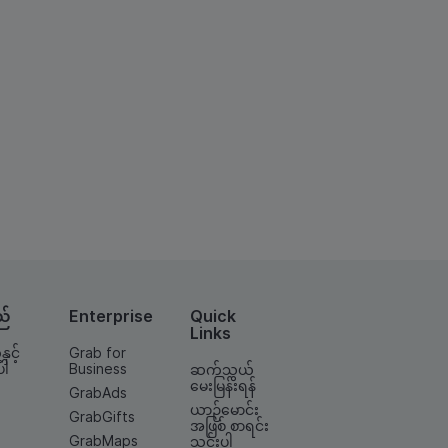
ည်
Enterprise
Quick
Links
နှင့်
Grab for
ပါ
Business
ဆက်သွယ်
မေးမြန်းရန်
GrabAds
ယာဉ်မောင်း
GrabGifts
အဖြစ် စာရင်း
GrabMaps
သွင်းပါ