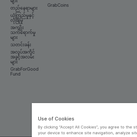
များ
GrabCoins
တည်နေရာများ
ယုံကြည်မှုနှင့်
လုံခြုံမှု
အကျိုး
သက်ရောက်မှု
များ
သတင်းခန်း
အလုပ်အကိုင်
အခွင့်အလမ်း
များ
GrabForGood
Fund
Use of Cookies
By clicking “Accept All Cookies”, you agree to the s
your device to enhance site navigation, analyze sit