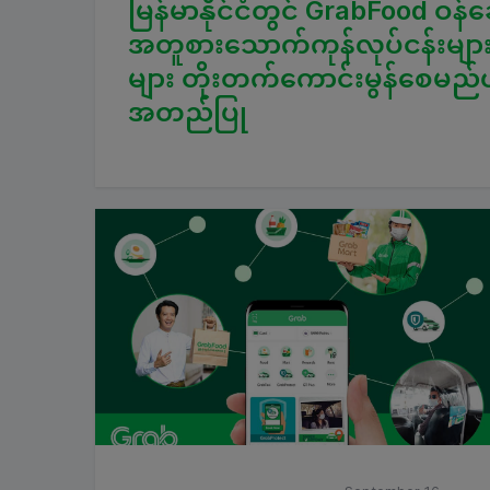
မြန်မာနိုင်ငံတွင် GrabFood ဝန်ဆ
အတူစားသောက်ကုန်လုပ်ငန်းများက
များ တိုးတက်ကောင်းမွန်စေမ
အတည်ပြု