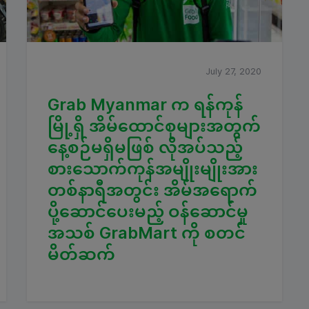
July 27, 2020
Grab Myanmar က ရန်ကုန်
မြို့ရှိ အိမ်ထောင်စုများအတွက်
နေ့စဉ်မရှိမဖြစ် လိုအပ်သည့်
စားသောက်ကုန်အမျိုးမျိုးအား
တစ်နာရီအတွင်း အိမ်အရောက်
ပို့ဆောင်ပေးမည့် ဝန်ဆောင်မှု
အသစ် GrabMart ကို စတင်
မိတ်ဆက်