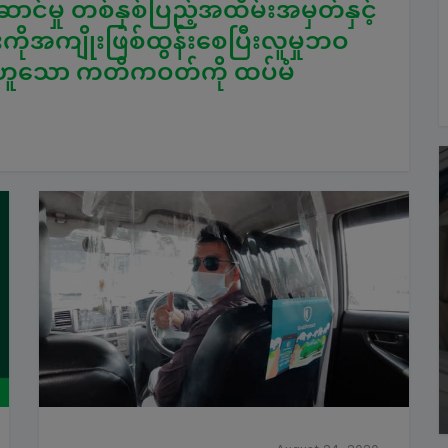
ောင်မှု တစ်နှစ်ပြည့်အထိမ်းအမှတ်နှင့်
ိုအကျိုးဖြစ်ထွန်းစေပြီးလူမှုဘဝ
ည်ဟူသော ကတိကဝတ်ကို ထပ်မံ