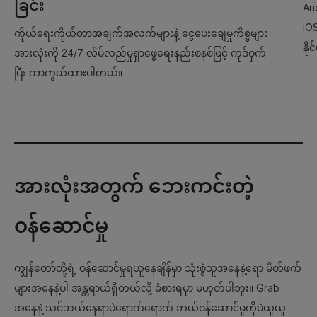
ခြင်း
An
iOS
ကိုယ်ရေးကိုယ်တာအချက်အလက်များနဲ့ ငွေပေးချေမှုကိစ္စများ
နို
အားလုံးကို 24/7 လိမ်လည်မှုရှာဖွေရေးနည်းစနစ်ဖြင့် ကုဒ်ဝှက်
ပြီး ကာကွယ်ထားပါတယ်။
အားလုံးအတွက် ဘေးကင်းတဲ့
ဝန်ဆောင်မှု
ကျွန်တော်တို့ရဲ့ ဝန်ဆောင်မှုရယူနေချိန်မှာ သုံးစွဲသူအနေနဲ့ရော မိတ်ဖက်
များအနေနဲ့ပါ အန္တရာယ်ရှိတယ်လို့ ခံစားရမှာ မဟုတ်ပါဘူး။ Grab
အနေနဲ့ သင်ဘယ်နေရာပဲရောက်ရောက် ဘယ်ဝန်ဆောင်မှုကိုပဲယူယူ