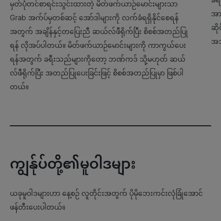
မှတ်ပုံတင်စာရင်းသွင်းထားတဲ့ မိတ်ဖက်ယာဉ်မောင်းများသာ
အား
Grab အက်ပ်မှတစ်ဆင့် အော်ဒါများကို လက်ခံရရှိနိုင်စေရန်
ဆို
အတွက် အချိန်နှင့်တပြေးညီ ဆယ်လ်ဖီရိုက်ပြီး စိစစ်အတည်ပြု
အသု
ရန် လိုအပ်ပါတယ်။ မိတ်ဖက်ယာဉ်မောင်းများကို ကာကွယ်ပေး
ရန်အတွက် ခရီးသည်များကိုတော့ ဘဏ်ကဒ် သို့မဟုတ် ဆယ်
လ်ဖီရိုက်ပြီး အတည်ပြုပေးခြင်းဖြင့် စိစစ်အတည်ပြုမှာ ဖြစ်ပါ
တယ်။
ကျွန်ုပ်တို့၏မူဝါဒများ
ယခုမူဝါဒများဟာ နေ့စဉ် လူတိုင်းအတွက် ပိုမိုဘေးကင်းလုံခြုံအောင်
ဖန်တီးပေးပါတယ်။