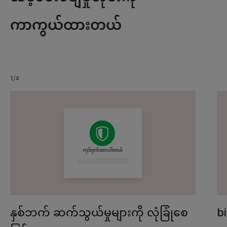
ကာကွယ်ထားတယ်
1/4
နှစ်ဘက် ဆက်သွယ်မှုများကို လုံခြုံစေ
b