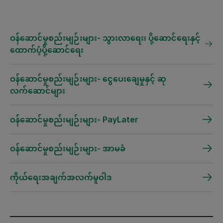
ဝန်ဆောင်မှုစည်းမျဉ်းများ- သွားလာရေး၊ ပို့ဆောင်ရေးနှင့်
ထောက်ပံ့ပို့ဆောင်ရေး
ဝန်ဆောင်မှုစည်းမျဉ်းများ- ငွေပေးချေမှုနှင့် ဆု
လက်ဆောင်များ
ဝန်ဆောင်မှုစည်းမျဉ်းများ- PayLater
ဝန်ဆောင်မှုစည်းမျဉ်းများ- အာမခံ
ကိုယ်ရေးအချက်အလက်မူဝါဒ