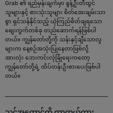
Grab ၏ ရည်မှန်းချက်မှာ စွန့်ဦးတီထွင်
သူများနှင့် စားသုံးသူများ စိတ်အေးချမ်းသာ
စွာ ရှင်သန်နိုင်သည့် ယုံကြည်စိတ်ချရသော
စျေးကွက်တစ်ခု တည်ဆောက်ရန်ဖြစ်ပါ
တယ်။ ကျွန်တော်တို့ကို သန်းနှင့်ချီသောလူ
များက နေ့စဉ်အသုံးပြုနေတာဖြစ်လို့
အားလုံး ဘေးကင်းလုံခြုံရေးကတော့
ကျွန်တော်တို့ရဲ့ ထိပ်တန်းဦးစားပေးဖြစ်ပါ
တယ်။
သင့်အကောင့်ကို ကာကွယ်ထား