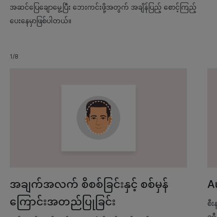
အဆင်ပြေချောမွေ့ပြီး ဘေးကင်းဖို့အတွက် အချိန်ပြည့် စောင့်ကြည့်
ပေးနေမှာဖြစ်ပါတယ်။
1/8
အချက်အလက် စိစစ်ခြင်းနှင့် စစ်မှန်
A
ကြောင်းအတည်ပြုခြင်း
စီး
ခရီ