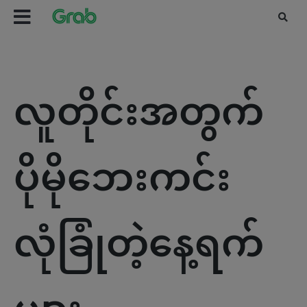
လူတိုင်းအတွက်
ပိုမိုဘေးကင်း
လုံခြုံတဲ့နေ့ရက်