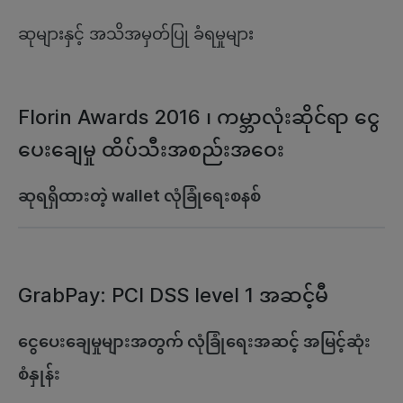
ဆုများနှင့် အသိအမှတ်ပြု ခံရမှုများ
Florin Awards 2016 ၊ ကမ္ဘာလုံးဆိုင်ရာ ငွေ
ပေးချေမှု ထိပ်သီးအစည်းအဝေး
ဆုရရှိထားတဲ့ wallet လုံခြုံရေးစနစ်
GrabPay: PCI DSS level 1 အဆင့်မီ
ငွေပေးချေမှုများအတွက် လုံခြုံရေးအဆင့် အမြင့်ဆုံး
စံနှုန်း