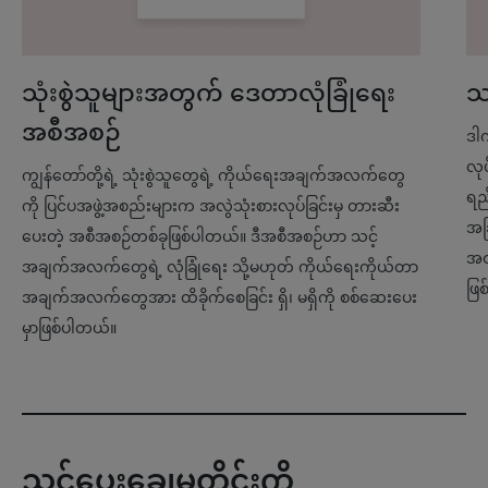
သုံးစွဲသူများအတွက် ဒေတာလုံခြုံရေး
သ
အစီအစဉ်
ဒါ
လု
ကျွန်တော်တို့ရဲ့ သုံးစွဲသူတွေရဲ့ ကိုယ်ရေးအချက်အလက်တွေ
ရည
ကို ပြင်ပအဖွဲ့အစည်းများက အလွဲသုံးစားလုပ်ခြင်းမှ တားဆီး
အခြ
ပေးတဲ့ အစီအစဉ်တစ်ခုဖြစ်ပါတယ်။ ဒီအစီအစဉ်ဟာ သင့်
အတ
အချက်အလက်တွေရဲ့ လုံခြုံရေး သို့မဟုတ် ကိုယ်ရေးကိုယ်တာ
ဖြ
အချက်အလက်တွေအား ထိခိုက်စေခြင်း ရှိ၊ မရှိကို စစ်ဆေးပေး
မှာဖြစ်ပါတယ်။
သင့်ပေးချေမှုတိုင်းကို