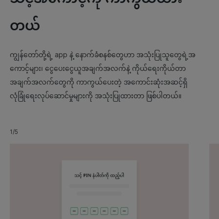
တယ်
ကျွန်တော်တို့ရဲ့ app နဲ့ နောက်ခံစနစ်တွေဟာ အသုံးပြုသူတွေရဲ့အ
ကောင့်များ၊ ငွေပေးငွေယူအချက်အလက်နဲ့ ကိုယ်ရေးကိုယ်တာ
အချက်အလက်တွေကို ကာကွယ်ပေးတဲ့ အကောင်းဆုံးအဆင့်ရှိ
လုံခြုံရေးလုပ်ဆောင်မှုများကို အသုံးပြုထားတာ ဖြစ်ပါတယ်။
1/5