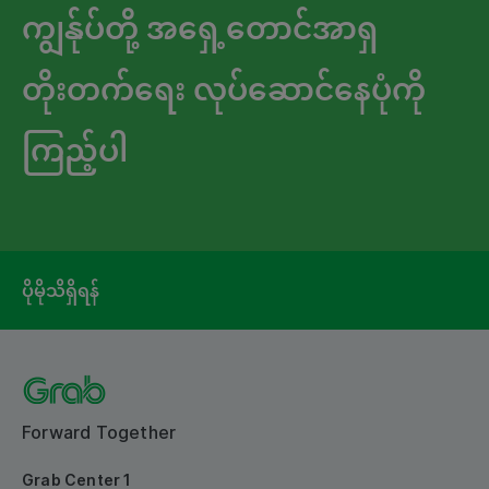
ကျွန်ုပ်တို့ အရှေ့တောင်အာရှ
တိုးတက်ရေး လုပ်ဆောင်နေပုံကို
ကြည့်ပါ
ပိုမိုသိရှိရန်
Forward Together
Grab Center 1