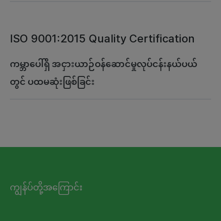
ISO 9001:2015 Quality Certification
ကမ္ဘာပေါ်ရှိ အငှားယာဉ်ဝန်ဆောင်မှုလုပ်ငန်းနယ်ပယ်
တွင် ပထမဆုံးဖြစ်ခြင်း
ကျွန်ပ်တို့အကြောင်း