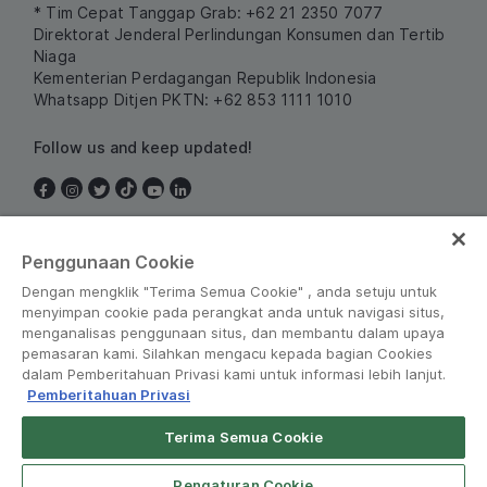
* Tim Cepat Tanggap Grab: +62 21 2350 7077
Direktorat Jenderal Perlindungan Konsumen dan Tertib
Niaga
Kementerian Perdagangan Republik Indonesia
Whatsapp Ditjen PKTN: +62 853 1111 1010
Follow us and keep updated!
Indonesia
Penggunaan Cookie
Dengan mengklik "Terima Semua Cookie" , anda setuju untuk
menyimpan cookie pada perangkat anda untuk navigasi situs,
menganalisas penggunaan situs, dan membantu dalam upaya
pemasaran kami. Silahkan mengacu kepada bagian Cookies
dalam Pemberitahuan Privasi kami untuk informasi lebih lanjut.
Pemberitahuan Privasi
Peraturan dan Kebijakan
•
Pemberitahuan Privasi
Terima Semua Cookie
© Grab 2010 - 2026
Pengaturan Cookie