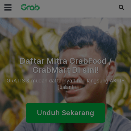
Daftar Mitra GrabFood /
GrabMart Di sini!
GRATIS & mudah daftarnya 1 hari langsung AKTIF
jualan!
Unduh Sekarang