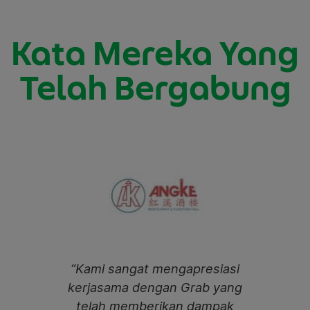
Kata Mereka Yang
Telah Bergabung
ner
“Kami sangat mengapresiasi
“S
kerjasama dengan Grab yang
kan
telah memberikan dampak
me