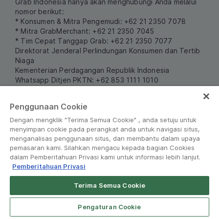
Grab Indonesia hanya akan menghubungi Anda melalui
nomor berikut:
* Konsumen & Mitra Pengemudi: +62 21 2350 7078
* Mitra GrabMerchant: +62 21 2350 7045
* Tim Cepat Tanggap Grab: +62 21 2350 7077
Direktorat Jenderal Perlindungan Konsumen dan Tertib
Niaga
Kementerian Perdagangan Republik Indonesia
Whatsapp Ditjen PKTN: +62 853 1111 1010
Follow us and keep updated!
Penggunaan Cookie
Dengan mengklik "Terima Semua Cookie" , anda setuju untuk
menyimpan cookie pada perangkat anda untuk navigasi situs,
menganalisas penggunaan situs, dan membantu dalam upaya
Indonesia
pemasaran kami. Silahkan mengacu kepada bagian Cookies
dalam Pemberitahuan Privasi kami untuk informasi lebih lanjut.
Pemberitahuan Privasi
Terima Semua Cookie
Open App
GrabMerchant for Android
Pengaturan Cookie