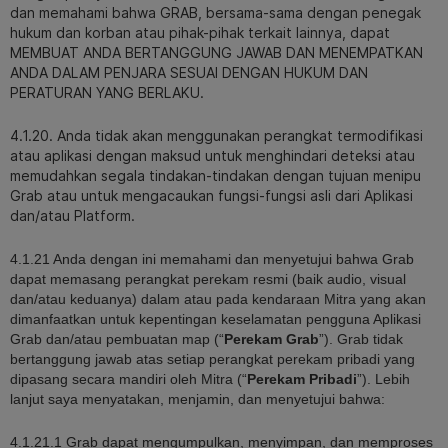
dan memahami bahwa GRAB, bersama-sama dengan penegak
hukum dan korban atau pihak-pihak terkait lainnya, dapat
MEMBUAT ANDA BERTANGGUNG JAWAB DAN MENEMPATKAN
ANDA DALAM PENJARA SESUAI DENGAN HUKUM DAN
PERATURAN YANG BERLAKU.
4.1.20. Anda tidak akan menggunakan perangkat termodifikasi
atau aplikasi dengan maksud untuk menghindari deteksi atau
memudahkan segala tindakan-tindakan dengan tujuan menipu
Grab atau untuk mengacaukan fungsi-fungsi asli dari Aplikasi
dan/atau Platform.
4.1.21 Anda dengan ini memahami dan menyetujui bahwa Grab
dapat memasang perangkat perekam resmi (baik audio, visual
dan/atau keduanya) dalam atau pada kendaraan Mitra yang akan
dimanfaatkan untuk kepentingan keselamatan pengguna Aplikasi
Grab dan/atau pembuatan map (“
Perekam Grab
”). Grab tidak
bertanggung jawab atas setiap perangkat perekam pribadi yang
dipasang secara mandiri oleh Mitra (“
Perekam Pribadi
”). Lebih
lanjut saya menyatakan, menjamin, dan menyetujui bahwa:
4.1.21.1 Grab dapat mengumpulkan, menyimpan, dan memproses