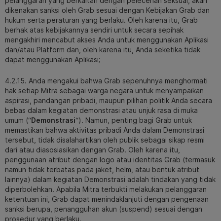
pelanggaran yang berkaitan dengan pelecehan seksual, akan
dikenakan sanksi oleh Grab sesuai dengan Kebijakan Grab dan
hukum serta peraturan yang berlaku. Oleh karena itu, Grab
berhak atas kebijakannya sendiri untuk secara sepihak
mengakhiri mencabut akses Anda untuk menggunakan Aplikasi
dan/atau Platform dan, oleh karena itu, Anda seketika tidak
dapat menggunakan Aplikasi;
4.2.15. Anda mengakui bahwa Grab sepenuhnya menghormati
hak setiap Mitra sebagai warga negara untuk menyampaikan
aspirasi, pandangan pribadi, maupun pilihan politik Anda secara
bebas dalam kegiatan demonstrasi atau unjuk rasa di muka
umum (“
Demonstrasi
“). Namun, penting bagi Grab untuk
memastikan bahwa aktivitas pribadi Anda dalam Demonstrasi
tersebut, tidak disalahartikan oleh publik sebagai sikap resmi
dari atau diasosiasikan dengan Grab. Oleh karena itu,
penggunaan atribut dengan logo atau identitas Grab (termasuk
namun tidak terbatas pada jaket, helm, atau bentuk atribut
lainnya) dalam kegiatan Demonstrasi adalah tindakan yang tidak
diperbolehkan. Apabila Mitra terbukti melakukan pelanggaran
ketentuan ini, Grab dapat menindaklanjuti dengan pengenaan
sanksi berupa, penangguhan akun (suspend) sesuai dengan
prosedur yang berlaku.