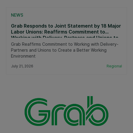
NEWS
Grab Responds to Joint Statement by 18 Major
Labor Unions: Reaffirms Commitment to
Working with Delivery-Partners and Unions to
Create a Better Working Environment
Grab Reaffirms Commitment to Working with Delivery-
Partners and Unions to Create a Better Working
Environment
July 21, 2026
Regional