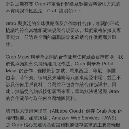
針對近期有關 Grab 特定合作關係及數據資料管理方式的
不實與誤導性說法，Grab 說明如下：
Grab 與廣泛的全球供應商及合作夥伴合作，相關的正式
協議均符合當地相關法規與合規要求。我們嚴格依據其專
業能力，並透過全面的盡職調查來篩選合作供應商與夥
伴。
Grab Maps 與華為之間的合作並無任何涵蓋台灣市場，我
們也承諾將永久持續維持此作法。Grab 與華為 Petal
Maps 的合作，僅限於新加坡、馬來西亞、印尼、泰國、
越南、菲律賓、緬甸及柬埔寨等八個東南亞市場，並且不
涉及任何用戶資料，台灣並不包含在該合作協議中。因
此，無論從合約或技術層面來看，華為無法透過與 Grab
的合作關係存取任何台灣地圖資料。
我們並未使用阿里雲（Alibaba Cloud）儲存 Grab App 的
相關數據。如前所述，Amazon Web Services（AWS）
是 Grab 核心營運與基礎設施數據儲存需求的主要雲端服