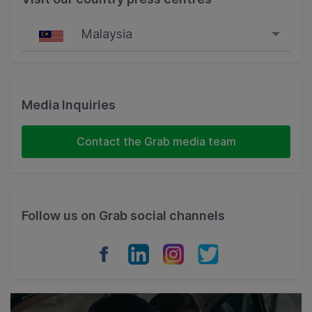
Malaysia
Singapore
Malaysia
Media Inquiries
Indonesia
Contact the Grab media team
Thailand
Philippines
Follow us on Grab social channels
Vietnam
Myanmar
Cambodia