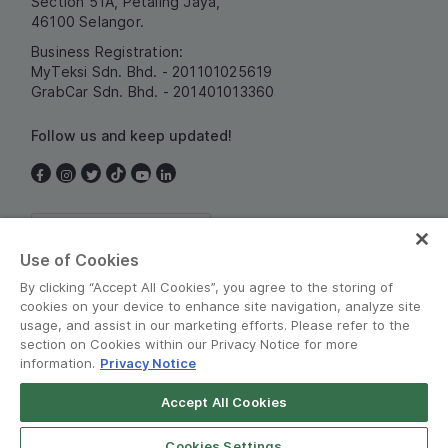
Section 51A, Petaling Jaya,
46100 Selangor.
Business Registration:
MyTeksi Sdn. Bhd. - 201101025619
GrabCar Sdn. Bhd. - 201401013360
Follow us and keep updated!
Malaysia
Use of Cookies
By clicking “Accept All Cookies”, you agree to the storing of
cookies on your device to enhance site navigation, analyze site
usage, and assist in our marketing efforts. Please refer to the
section on Cookies within our Privacy Notice for more
information.
Privacy Notice
Terms and Policies
•
Privacy Notice
Accept All Cookies
© Grab 2010 - 2026
Cookies Settings