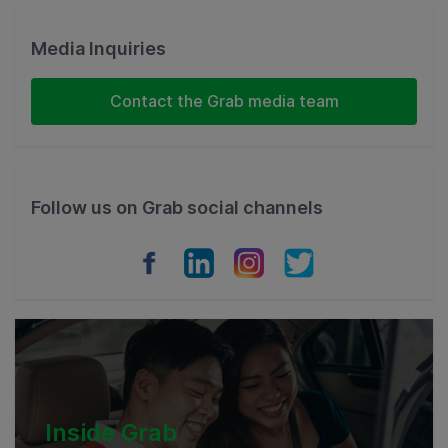
Malaysia
Media Inquiries
Indonesia
Contact the Grab media team
Thailand
Philippines
Follow us on Grab social channels
Vietnam
Myanmar
Cambodia
Inside Grab