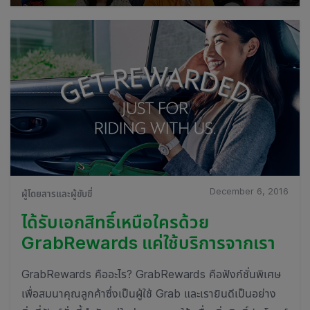
December 6, 2016
ผู้โดยสารและผู้ขับขี่
ได้รับเอกสิทธิ์เหนือใครด้วย
GrabRewards แค่ใช้บริการจากเรา
GrabRewards คืออะไร? GrabRewards คือฟังก์ชั่นพิเศษ
เพื่อสมนาคุณลูกค้าซึ่งเป็นผู้ใช้ Grab และเรายินดีเป็นอย่าง