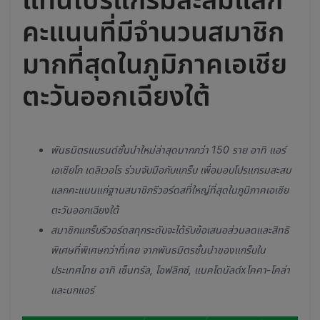
คะแนนที่มีจำนวนสมาชิก
มากที่สุดในภูมิภาคเอเชีย
ตะวันออกเฉียงใต้
พันธมิตรแบรนด์ชั้นนำใหม่ล่าสุดมากกว่า 150 ราย อาทิ แอร์
เอเชียโก เดลิเวอโร ร่วมจับมือกับแกร็บ เพื่อมอบโปรแกรมสะสม
แลกคะแนนแก่ฐานสมาชิกรีวอร์ดสที่ใหญ่ที่สุดในภูมิภาคเอเชีย
ตะวันออกเฉียงใต้
สมาชิกแกร็บรีวอร์ดสทุกระดับจะได้รับข้อเสนอส่วนลดและสิทธิ
พิเศษที่พิเศษกว่าที่เคย จากพันธมิตรชั้นนำของแกร็บใน
ประเทศไทย อาทิ เซ็นทรัล, ไอฟลิกซ์, แมคโดนัลด์xโคคา-โคล่า
และนกแอร์