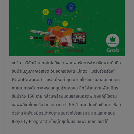
แกร็บ บริษัทด้านเทคโนโลยีและแพลตฟอร์มการชำระเงินผ่านมือถือ
ชั้นนำในภูมิภาคเอเชียตะวันออกเฉียงใต้ เปิดตัว “แกร็บรีวอร์ดส”
(GrabRewards) เวอร์ชั่นใหม่ล่าสุด ขยายโปรแกรมสะสมและแลก
คะแนนการเดินทางครอบคลุมส่วนลดและสิทธิพิเศษจากพันธมิตร
ชั้นนำถึง 150 ราย ที่ล้วนพร้อมมอบข้อเสนอสุดพิเศษแก่ผู้ใช้งาน
แอพพลิเคชั่นแกร็บจำนวนมากกว่า 55 ล้านคน โดยถือเป็นการเชื่อม
ต่อร้านค้าพันธมิตรเข้ากับฐานสมาชิกโปรแกรมสะสมแลกคะแนน
(Loyalty Program) ที่ใหญ่ที่สุดในเอเชียตะวันออกเฉียงใต้