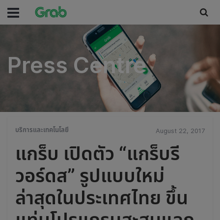
Press Centre
Press Centre
บริการและเทคโนโลยี
August 22, 2017
แกร็บ เปิดตัว “แกร็บรี
วอร์ดส” รูปแบบใหม่
ล่าสุดในประเทศไทย ขึ้น
แท่นโปรแกรมสะสมแลก