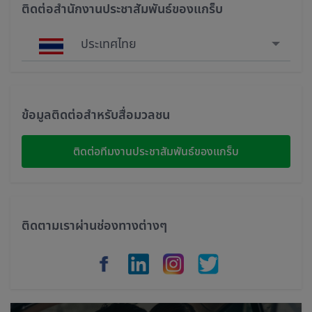
ติดต่อสำนักงานประชาสัมพันธ์ของแกร็บ
ประเทศไทย
Singapore
Malaysia
ข้อมูลติดต่อสำหรับสื่อมวลชน
Indonesia
ติดต่อทีมงานประชาสัมพันธ์ของแกร็บ
Thailand
Philippines
ติดตามเราผ่านช่องทางต่างๆ
Vietnam
Myanmar