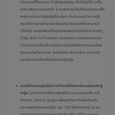
เนื่องภายใต้โครงการ GrabAcademy สำหรับในปีนี้ แกร็บ
เตรียม
พัฒนาและเปิดตัว 5 คอร์สอบรมใหม่ที่ออกแบบมาเพื่อ
พาร์ทเนอร์คนขับผู้หญิงโดยเฉพาะ
ซึ่งประกอบด้วย คอร์ส
สอนวิธีการดูแลรักษาและซ่อมรถยนต์และรถจักรยานยนต์
เบื้องต้น คอร์สเสริมสร้างบุคลิกภาพและหัวใจบริการ โดยครู
น้ำฝน ภักดี จาก Pronality Academy คอร์สสอนเทคนิค
การแต่งหน้าเบื้องต้น คอร์สการรับมือกับภัยคุกคามบนท้อง
ถนนและในที่สาธารณะ โดยลอรีอัล ประเทศไทย และคอร์ส
สอนศิลปะการป้องกันตัวสำหรับผู้หญิง
การสร้างความอุ่นใจในการทำงานให้กับพาร์ทเนอร์คนขับผู้
หญิง:
นอกจากการพัฒนาฟีเจอร์ด้านความปลอดภัย อาทิ
Safety Centre (ศูนย์รวมฟีเจอร์ต่างๆ ที่เกี่ยวข้องกับ
ความปลอดภัยของแกร็บ) และ Trip Monitoring (ระบบ
ตรวจสอบการเดินทางแบบเรียลไทม์ผ่าน GPS และระบบ