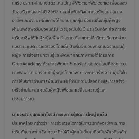
แกร็บ ประเทศไทย เปิดตัวแคมเปญ #WomenWelcome เพื่อฉลอง
วันสตรีสากลประจำปี 2567 ตอกย้ำพันธกิจในการสร้างโอกาสทาง
อาชีพและพัฒนาศักยภาพให้กับคนทุกกลุ่ม ซึ่งรวมถึงกลุ่มผู้หญิง
ผ่านแพลตฟอร์มของแกร็บ โดยมุ่งเน้นใน 3 ประเด็นหลัก คือ การส่ง
เสริมอาชีพให้กับผู้หญิงเพื่อสร้างรายได้จากการให้บริการเรียกรถผ่าน
แอปฯ และบริการเดลิเวอรี โดยตั้งเป้าเพิ่มจำนวนพาร์ทเนอร์คนขับผู้
หญิง การส่งเสริมความรู้และพัฒนาศักยภาพภายใต้โครงการ
GrabAcademy ด้วยการพัฒนา 5 คอร์สอบรมออนไลน์ที่ออกแบบ
มาเพื่อพาร์ทเนอร์คนขับผู้หญิงโดยเฉพาะ และการสร้างความอุ่นใจใน
การให้บริการผ่านการพัฒนาฟีเจอร์ด้านความปลอดภัยและการสร้าง
เครือข่ายในกลุ่มคนขับผู้หญิงเพื่อแลกเปลี่ยนความรู้และ
ประสบการณ์
นายวรฉัตร ลักขณาโรจน์ กรรมการผู้จัดการใหญ่ แกร็บ
ประเทศไทย
กล่าวว่า “การส่งเสริมโอกาสในการเข้าถึงอาชีพและการ
เสริมศักยภาพในเชิงเศรษฐกิจให้กับผู้คนในสังคมถือเป็นพันธกิจหลัก