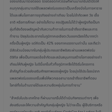
ของแกร็บมาโดยตลอด โดยตลอดทศวรรษที่ผ่านมาแกร็บได้เปิดให้
คนทุกกลุ่มสามารถใช้แพลตฟอร์มของเราเป็นเครื่องมือในการหาราย
ได้และเพิ่มโอกาสทางธุรกิจอย่างเท่าเทียม โดยไม่จำกัดเพศ วัย เชื้อ
ชาติ หรือการศึกษา อย่างไรก็ตาม คงปฏิเสธไม่ได้ว่าผู้หญิงถือเป็นก
ลุ่มที่ยังต้องเผชิญหน้ากับความท้าทายในการเข้าถึงอาชีพและการ
ทำงาน ปัจจุบันประชากรในภูมิภาคเอเชียตะวันออกเฉียงใต้มากกว่า
ครึ่งเป็นผู้หญิง แต่คิดเป็น 42% ของภาคแรงงานเท่านั้น และถือว่า
มีสัดส่วนน้อยมากในกลุ่มผู้ประกอบอาชีพอิสระผ่านแพลตฟอร์ม
ดิจิทัล เพื่อเป็นการลดข้อจำกัดและสนับสนุนการสร้างโอกาสอย่างเท่า
เทียมให้กับผู้หญิง ในปีนี้แกร็บทั่วทั้งภูมิภาคจึงได้ริเริ่มโครงการ
สำคัญที่จะช่วยส่งเสริมศักยภาพของผู้หญิง โดยมุ่งใช้ประโยชน์จาก
แพลตฟอร์มของแกร็บเพื่อให้พวกเธอสามารถเข้าถึงอาชีพที่ตอบ
โจทย์ทั้งในด้านรายได้และความยืดหยุ่นในการทำงาน”
“สำหรับในประเทศไทย ที่ผ่านมาแกร็บได้ดำเนินกิจกรรมต่างๆ เพื่อ
ส่งเสริมและให้ความสำคัญกับกลุ่มผู้หญิง ไม่ว่าจะเป็น ผู้ใช้บริการหรือ
พาร์ทเนอร์คนขับ อาทิ การริเริ่มบริการ GrabCar for Ladies ในปี