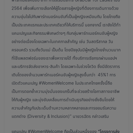
2564 เพื่อเพิ่มทางเลือกให้ผู้โดยสารผู้หญิงที่ต้องการเดินทางด้วย
ความอุ่นใจไปกับพาร์ทเนอร์คนขับที่เป็นผู้หญิงเหมือนกัน โดยไทยถือ
เป็นประเทศแรกและประเทศเดียวที่ให้บริการนี้ นอกจากนี้ เรายังได้ทำ
แคมเปญและกิจกรรมพิเศษต่างๆ กับกลุ่มพาร์ทเนอร์คนขับผู้หญิง
อย่างต่อเนื่องโดยเฉพาะในเทศกาลสำคัญ เช่น วันสตรีสากล วัน
ครอบครัว รวมถึงวันแม่ เป็นต้น โดยปัจจุบันมีผู้หญิงไทยจำนวนมาก
ที่ใช้แพลตฟอร์มของเราเพื่อหารายได้ ทั้งบริการเรียกรถผ่านแอปฯ
และบริการจัดส่งอาหาร-สินค้า โดยเฉพาะในช่วงโควิด ซึ่งมีอัตราการ
เติบโตของจำนวนพาร์ทเนอร์คนขับผู้หญิงสูงขึ้นกว่า 45%
1
การ
เปิดตัวแคมเปญ #WomenWelcome ในประเทศไทยครั้งนี้ถือ
เป็นการตอกย้ำความมุ่งมั่นของแกร็บที่จะช่วยสร้างโอกาสทางอาชีพ
ให้กับผู้หญิง และมุ่งขับเคลื่อนการดำเนินธุรกิจอย่างยั่งยืนโดยให้
ความสำคัญกับประเด็นด้านความหลากหลายและการยอมรับความ
แตกต่าง (Diversity & Inclusion)” นายวรฉัตร กล่าวเสริม
แคมเปญ #WomenWelcome ถือเป็นส่วนหนึ่งของ
“โครงการส่ง