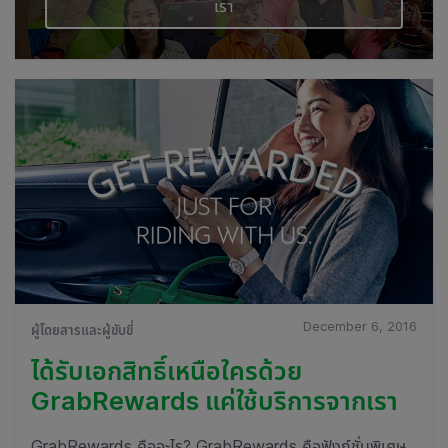
เรา
December 6, 2016
ผู้โดยสารและผู้ขับขี่
ได้รับเอกสิทธิ์เหนือใครด้วย
GrabRewards แค่ใช้บริการจากเรา
GrabRewards คืออะไร? GrabRewards คือฟังก์ชั่นพิเศษ