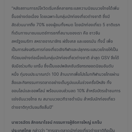
“หลังสถานการณ์โควิดเริ่มคลี่คลายกระแสความนิยมมวยไทยได้เพิ่ม
ขึ้นอย่างต่อเนื่อง โดยเฉพาะในกลุ่ม
นักท่องเที่ยวต่างชาติ ซึ่งมี
สัดส่วนมากถึง 70% ของผู้ชมทั้งหมด โดยนักท่องเที่ยว 5 ชาติแรก
ที่เดินทางมาชมแมตช์การชกที่สนามของเรา คือ ชาวจีน
สหรัฐอเมริกา สหราชอาณาจักร ฝรั่งเศส และเยอรมัน
ทั้งนี้ เพื่อ
เป็นการส่งเสริมการท่องเที่ยวเชิงกีฬาและปลุกกระแสมวยไทยให้เป็น
ที่นิยมอย่างต่อเนื่องในกลุ่มนักท่องเที่ยวต่างชาติ ล่าสุด GSV จึงได้
จับมือร่วมกับ แกร็บ ซึ่งเป็นแอปพลิเคชันเรียกรถยอดนิยมอันดับ
หนึ่ง
ทุ่มงบประมาณกว่า 100 ล้านบาทเพื่อโปรโมทกีฬามวยไทยผ่าน
สื่อและกิจกรรมการตลาดอย่างเต็มรูปแบบในช่วงครึ่งปีหลัง ทั้ง
ออนไลน์และออฟไลน์
พร้อมมอบส่วนลด 10% สำหรับบัตรเข้าชมการ
แข่งขันมวยไทย ณ สนามมวยเวทีราชดำเนิน สำหรับนักท่องเที่ยว
ต่างชาติทุกวันจนถึงสิ้นปี”
นายวรฉัตร ลักขณาโรจน์ กรรมการผู้จัดการใหญ่ แกร็บ
ประเทศไทย
กล่าวว่า “การเจาะตลาดนักท่องเที่ยวต่างชาติถือเป็น