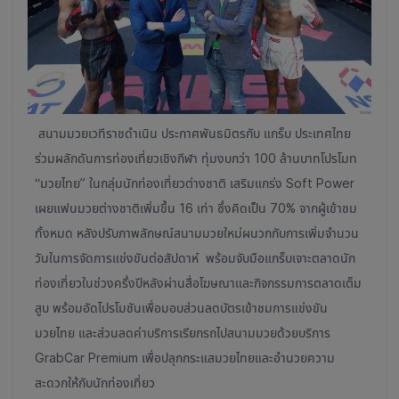
สนามมวยเวทีราชดำเนิน ประกาศพันธมิตรกับ แกร็บ ประเทศไทย
ร่วมผลักดันการท่องเที่ยวเชิงกีฬา ทุ่มงบกว่า 100 ล้านบาทโปรโมท
“มวยไทย” ในกลุ่มนักท่องเที่ยวต่างชาติ เสริมแกร่ง Soft Power
เผยแฟนมวยต่างชาติเพิ่มขึ้น 16 เท่า ซึ่งคิดเป็น 70% จากผู้เข้าชม
ทั้งหมด หลังปรับภาพลักษณ์สนามมวยใหม่ผนวกกับการเพิ่มจำนวน
วันในการจัดการแข่งขันต่อสัปดาห์ พร้อมจับมือแกร็บเจาะตลาดนัก
ท่องเที่ยวในช่วงครึ่งปีหลังผ่านสื่อโฆษณาและกิจกรรมการตลาดเต็ม
สูบ พร้อมอัดโปรโมชันเพื่อมอบส่วนลดบัตรเข้าชมการแข่งขัน
มวยไทย และส่วนลดค่าบริการเรียกรถไปสนามมวยด้วยบริการ
GrabCar Premium เพื่อปลุกกระแสมวยไทยและอำนวยความ
สะดวกให้กับนักท่องเที่ยว