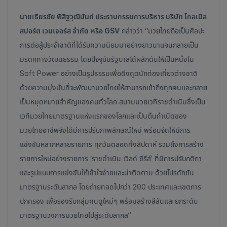
นายเธียรชัย พิสิฐวุฒินันท์ ประธานกรรมการบริหาร บริษัท โกลเบิล
สปอร์ต เวนเจอร์ส จำกัด
หรือ GSV
กล่าวว่า “มวยไทยถือเป็นศิลปะ
การต่อสู้ประจำชาติที่ได้รับความนิยมมาอย่างยาวนานจนกลายเป็น
มรดกทางวัฒนธรรม โดยปัจจุบันรัฐบาลได้ผลักดันให้เป็นหนึ่งใน
Soft Power อย่างเป็นรูปธรรมเพื่อดึงดูดนักท่องเที่ยวต่างชาติ
ด้วยความมุ่งมั่นที่จะพัฒนามวยไทยให้สามารถเข้าถึงทุกคนและกลาย
เป็นหมุดหมายสำคัญของคนทั่วโลก สนามมวยเวทีราชดำเนินซึ่งเป็น
เวทีมวยไทยมาตรฐานแห่งแรกของโลกและเป็นต้นกำเนิดของ
มวยไทยอาชีพจึงได้มีการปรับภาพลักษณ์ใหม่ พร้อมจัดให้มีการ
แข่งขันหลากหลายรายการ ทุกวันตลอดทั้งสัปดาห์ รวมถึงการสร้าง
รายการใหม่อย่างรายการ ‘ราชดำเนิน เวิลด์ ซีรีส์’ ที่มีการปรับกติกา
และรูปแบบการแข่งขันให้เข้าใจง่ายและน่าติดตาม ด้วยโปรดักชัน
มาตรฐานระดับสากล โดยถ่ายทอดไปกว่า 200 ประเทศและเขตการ
ปกครอง เพื่อรองรับกลุ่มคนดูใหม่ๆ พร้อมสร้างสีสันและยกระดับ
มาตรฐานวงการมวยไทยไปสู่ระดับสากล”