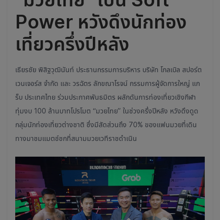
Power หวังดึงนักท่อง
เที่ยวครึ่งปีหลัง
เธียรชัย พิสิฐวุฒินันท์ ประธานกรรมการบริหาร บริษัท โกลเบิล สปอร์ต
เวนเจอร์ส จำกัด และ วรฉัตร ลักขณาโรจน์ กรรมการผู้จัดการใหญ่ แก
ร็บ ประเทศไทย ร่วมประกาศพันธมิตร ผลักดันการท่องเที่ยวเชิงกีฬา
ทุ่มงบ 100 ล้านบาทโปรโมต “มวยไทย” ในช่วงครึ่งปีหลัง หวังดึงดูด
กลุ่มนักท่องเที่ยวต่างชาติ ซึ่งมีสัดส่วนถึง 70% ของแฟนมวยที่เดิน
ทางมาชมแมตช์ชกที่สนามมวยเวทีราชดำเนิน