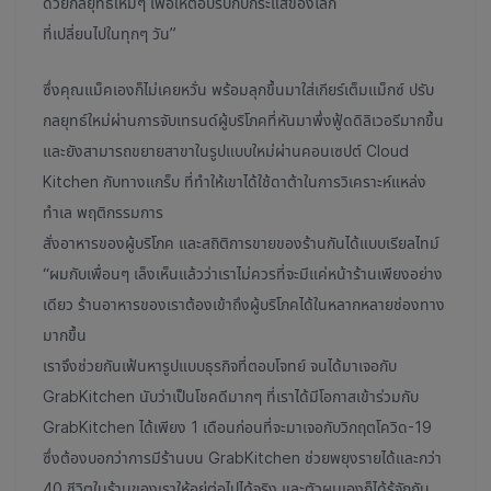
ด้วยกลยุทธ์ใหม่ๆ เพื่อให้ตอบรับกับกระแสของโลก
ที่เปลี่ยนไปในทุกๆ วัน”
ซึ่งคุณแม็คเองก็ไม่เคยหวั่น พร้อมลุกขึ้นมาใส่เกียร์เต็มแม็กซ์ ปรับ
กลยุทธ์ใหม่ผ่านการจับเทรนด์ผู้บริโภคที่หันมาพึ่งฟู้ดดิลิเวอรีมากขึ้น
และยังสามารถขยายสาขาในรูปแบบใหม่ผ่านคอนเซปต์ Cloud
Kitchen กับทางแกร็บ ที่ทำให้เขาได้ใช้ดาต้าในการวิเคราะห์แหล่ง
ทำเล พฤติกรรมการ
สั่งอาหารของผู้บริโภค และสถิติการขายของร้านกันได้แบบเรียลไทม์
“ผมกับเพื่อนๆ เล็งเห็นแล้วว่าเราไม่ควรที่จะมีแค่หน้าร้านเพียงอย่าง
เดียว ร้านอาหารของเราต้องเข้าถึงผู้บริโภคได้ในหลากหลายช่องทาง
มากขึ้น
เราจึงช่วยกันเฟ้นหารูปแบบธุรกิจที่ตอบโจทย์ จนได้มาเจอกับ
GrabKitchen นับว่าเป็นโชคดีมากๆ ที่เราได้มีโอกาสเข้าร่วมกับ
GrabKitchen ได้เพียง 1 เดือนก่อนที่จะมาเจอกับวิกฤตโควิด-19
ซึ่งต้องบอกว่าการมีร้านบน GrabKitchen ช่วยพยุงรายได้และกว่า
40 ชีวิตในร้านของเราให้อยู่ต่อไปได้จริง และตัวผมเองก็ได้รู้จักกับ