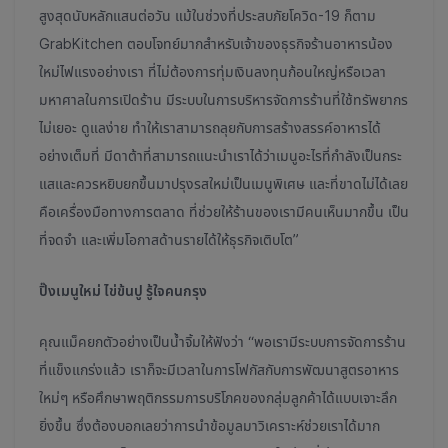
สูงสุดนับหลักแสนต่อวัน แม้ในช่วงที่ประสบภัยโควิด-19 ก็ตาม
GrabKitchen ตอบโจทย์มากสำหรับเจ้าของธุรกิจร้านอาหารน้อง
ใหม่ไฟแรงอย่างเรา ที่ไม่ต้องการทุ่มเงินลงทุนก้อนใหญ่หรือเวลา
มหาศาลในการเปิดร้าน มีระบบในการบริหารจัดการร้านที่ใช้ทรัพยากร
ไม่เยอะ ดูแลง่าย ทำให้เราสามารถลุยกับการสร้างสรรค์อาหารได้
อย่างเต็มที่ มีดาต้าที่สามารถแนะนำเราได้ว่าเมนูอะไรที่กำลังเป็นกระ
แสและควรหยิบยกขึ้นมาปรุงรสใหม่เป็นเมนูพิเศษ และที่ขาดไม่ได้เลย
คือเครื่องมือทางการตลาด ที่ช่วยให้ร้านของเรามีคนเห็นมากขึ้น เป็น
ที่จดจำ และเพิ่มโอกาสด้านรายได้ให้ธุรกิจเติบโต”
ปิ๊งเมนูใหม่ ไข่ข้นปู รู้ใจคนกรุง
คุณแม็คยกตัวอย่างเป็นน้ำจิ้มให้ฟังว่า “พอเรามีระบบการจัดการร้าน
ที่แข็งแกร่งแล้ว เราก็จะมีเวลาในการโฟกัสกับการพัฒนาสูตรอาหาร
ใหม่ๆ หรือศึกษาพฤติกรรมการบริโภคของกลุ่มลูกค้าได้แบบเจาะลึก
ยิ่งขึ้น ซึ่งต้องบอกเลยว่าการนำข้อมูลมาวิเคราะห์ช่วยเราได้มาก