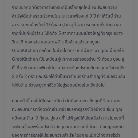
จากแนวคิดที่ต้องการจับเทรนด์ผู้บริโภคยุคใหม่ จนประสบความ
สำเร็จได้อย่างรวดเร็วภายในระยะเวลาเพียงแค่ 3 ปี ทำให้วันนี้ ร้าน
อาหารทะเลน้องใหม่ ‘9 กุ้งอบ ปูอบ สุกี้’ สามารถขยายกิ่งก้านสาขา
จากที่มีแค่หน้าร้าน ไปได้ถึง 5 สาขาตามมุมเมืองใหญ่ทั่วกรุง อย่าง
วิภาวดี ทองหล่อ และลาดพร้าว ซึ่งล้วนแล้วแต่อยู่บน
GrabKitchen อีกด้วย ในช่วงโควิด-19 ที่ผ่านๆ มา คุณแม็คยกให้
GrabKitchen เป็นเหมือนคู่แท้ทางธุรกิจของร้าน ‘9 กุ้งอบ ปูอบ สุ
กี้’ ที่หากันจนเจอเพียงไม่นานก่อนจะต้องประสบกับมรสุมครั้งใหญ่ถึง
2 ครั้ง 2 ครา และเรียกได้ว่าเป็นพาร์ทเนอร์คนสำคัญที่จับมือร่วมกัน
ไปกับร้าน ช่วยพยุงทุกชีวิตให้อยู่รอดอย่างเข้มแข็งต่อไป
ก่อนหน้านี้ คงไม่มีใครคาดคิดว่าวันนึงเราจะมาถึงยุคที่ร้านอาหาร
ทะเลจะสามารถดึงดาต้าเข้ามาช่วยบริหารธุรกิจได้อย่างดีเยี่ยม คุณ
แม็คและร้าน ‘9 กุ้งอบ ปูอบ สุกี้’ ได้พิสูจน์ให้เห็นแล้วว่า การไม่หยุดที่
จะเรียนรู้และพร้อมปรับตัวกับทุกสถานการณ์ที่เข้ามา คือกุญแจหลัก
ของการทำธุรกิจให้ประสบความสำเร็จ โดยคุณแม็คได้ทิ้งท้ายไว้ว่า