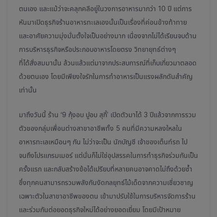
ตนเอง และแม้ว่าจะคลุกคลีอยู่ในวงการอาหารมากว่า 10 ปี แต่การ
หันมาเปิดธุรกิจร้านอาหารทะเลเองนั้นเป็นเรื่องที่ค่อนข้างท้าทาย
และอาศัยความมุ่งมั่นตั้งใจเป็นอย่างมาก เนื่องจากไม่ได้เรียนจบด้าน
การบริหารธุรกิจหรือประกอบอาหารโดยตรง วิทยายุทธ์ต่างๆ
ที่ได้สั่งสมมานั้น ล้วนแล้วแต่มาจากประสบการณ์ที่เก็บเกี่ยวมาตลอด
ด้วยตนเอง โดยมีเพียงใจรักในการทำอาหารเป็นแรงผลักดันสำคัญ
เท่านั้น
มาถึงวันนี้ ร้าน ‘9 กุ้งอบ ปูอบ สุกี้’ เปิดตัวมาได้ 3 ปีแล้วจากการรวม
ตัวของกลุ่มเพื่อนต่างสาขาอาชีพทั้ง 5 คนที่มีความหลงใหลใน
อาหารทะเลเหมือนๆ กัน ไม่ว่าจะเป็น นักบัญชี เจ้าของเต็นท์รถ ไป
จนถึงโปรแกรมเมอร์ แต่นั่นก็ไม่ใช่อุปสรรคในการทำธุรกิจร่วมกันเป็น
ครั้งแรก และกลับสร้างข้อได้เปรียบที่หลายคนอาจคาดไม่ถึงด้วยซ้ำ
ซึ่งทุกคนสามารถรวมพลังกันงัดกลยุทธ์ไม้เด็ดจากความเชี่ยวชาญ
เฉพาะตัวในสาขาอาชีพของตน เข้ามาปรับใช้ในการบริหารจัดการร้าน
และร่วมกันต่อยอดธุรกิจใหม่ได้อย่างยอดเยี่ยม โดยมีเป้าหมาย