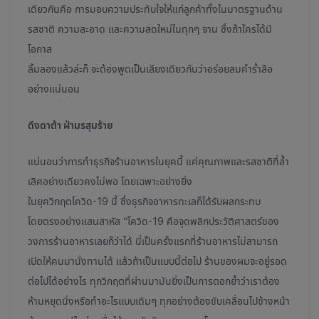
เดียวกันคือ การมอบความประทับใจให้แก่ลูกค้าทั้งในมาตรฐานด้าน
รสชาติ ความสะอาด และความสดใหม่ในทุกๆ จาน ซึ่งถ้าใครได้มี
โอกาส
ลิ้มลองแล้วล่ะก็ จะต้องพูดเป็นเสียงเดียวกันว่าอร่อยสมคำร่ำลือ
อย่างแน่นอน
ดึงดาต้า ฝ่ามรสุมร้าย
แน่นอนว่าการทำธุรกิจร้านอาหารในยุคนี้ แค่คุณภาพและรสชาติที่ล้ำ
เลิศอย่างเดียวคงไม่พอ โดยเฉพาะอย่างยิ่ง
ในยุควิกฤตโควิด-19 นี้ ซึ่งธุรกิจอาหารทะเลก็ได้รับผลกระทบ
โดยตรงอย่างแสนสาหัส “โควิด-19 คือจุดพลิกประวัติศาสตร์ของ
วงการร้านอาหารเลยก็ว่าได้ นี่เป็นครั้งแรกที่ร้านอาหารไม่สามารถ
เปิดให้คนมานั่งทานได้ แล้วถ้าเป็นแบบนี้ต่อไป ร้านของผมจะอยู่รอด
ต่อไปได้อย่างไร ทุกวิกฤตที่ผ่านมามันยิ่งเป็นการตอกย้ำว่าเราต้อง
ห้ามหยุดนิ่งหรือทำอะไรแบบเดิมๆ ทุกอย่างต้องขับเคลื่อนไปข้างหน้า