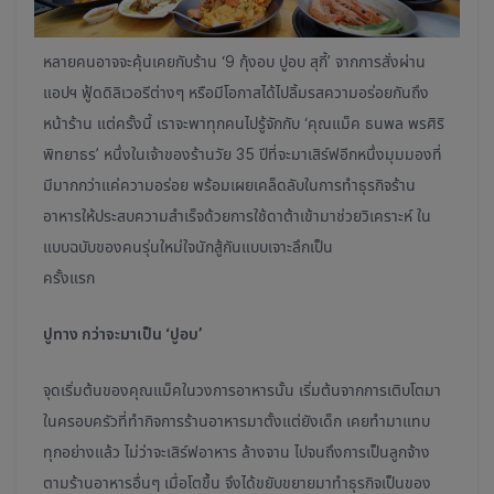
หลายคนอาจจะคุ้นเคยกับร้าน ‘9 กุ้งอบ ปูอบ สุกี้’ จากการสั่งผ่าน
แอปฯ ฟู้ดดิลิเวอรีต่างๆ หรือมีโอกาสได้ไปลิ้มรสความอร่อยกันถึง
หน้าร้าน แต่ครั้งนี้ เราจะพาทุกคนไปรู้จักกับ ‘คุณแม็ค ธนพล พรศิริ
พิทยาธร’ หนึ่งในเจ้าของร้านวัย 35 ปีที่จะมาเสิร์ฟอีกหนึ่งมุมมองที่
มีมากกว่าแค่ความอร่อย พร้อมเผยเคล็ดลับในการทำธุรกิจร้าน
อาหารให้ประสบความสำเร็จด้วยการใช้ดาต้าเข้ามาช่วยวิเคราะห์ ใน
แบบฉบับของคนรุ่นใหม่ใจนักสู้กันแบบเจาะลึกเป็น
ครั้งแรก
ปูทาง กว่าจะมาเป็น
‘ปูอบ’
จุดเริ่มต้นของคุณแม็คในวงการอาหารนั้น เริ่มต้นจากการเติบโตมา
ในครอบครัวที่ทำกิจการร้านอาหารมาตั้งแต่ยังเด็ก เคยทำมาแทบ
ทุกอย่างแล้ว ไม่ว่าจะเสิร์ฟอาหาร ล้างจาน ไปจนถึงการเป็นลูกจ้าง
ตามร้านอาหารอื่นๆ เมื่อโตขึ้น จึงได้ขยับขยายมาทำธุรกิจเป็นของ