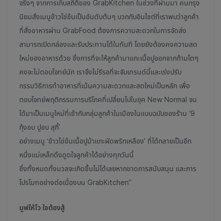
จริงๆ จากการเก็บสถิติของ GrabKitchen ในช่วงที่ผ่านมา คนกรุง
นิยมสั่งเมนูข้าวไข่ข้นเป็นอันดับต้นๆ บวกกับอินไซต์ที่เราพบว่าลูกค้า
ที่สั่งอาหารผ่าน GrabFood ต้องการความสะดวกในการจัดส่ง
สามารถเปิดกล่องและรับประทานได้ในทันที โดยยังต้องคงความสด
ใหม่ของอาหารด้วย ซึ่งการที่จะให้ลูกค้ามาแกะเนื้อปูออกจากก้ามโตๆ
คงจะไม่ตอบโจทย์นัก เราจึงไม่รีรอที่จะจับเทรนด์นี้และเร่งปรับ
กรรมวิธีการทำอาหารที่เน้นความสะดวกและสดใหม่เป็นหลัก เพื่อ
ตอบโจทย์พฤติกรรมการบริโภคที่เปลี่ยนไปในยุค New Normal จน
ได้มาเป็นเมนูใหม่ที่เข้ากับกลุ่มลูกค้าในเมืองในแบบฉบับของร้าน ‘9
กุ้งอบ ปูอบ สุกี้’
อย่างเมนู ‘ข้าวไข่ข้นเนื้อปูม้าแกะผัดพริกเหลือง’ ที่ได้กลายเป็นอีก
หนึ่งแม่เหล็กดึงดูดใจลูกค้าได้อย่างทุกวันนี้
ซึ่งทั้งหมดทั้งมวลจะเกิดขึ้นไม่ได้เลยหากขาดการสนับสนุน และการ
โปรโมทอย่างต่อเนื่องบน GrabKitchen”
มูฟให้ไว ใจต้องสู้