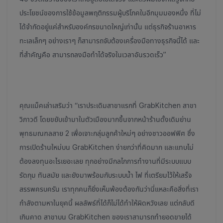
ประโยชน์ของการใช้ข้อมูลพฤติกรรมผู้บริโภคในอีกมุมมองหนึ่ง ที่ไม่
ได้จำกัดอยู่แค่สำหรับองค์กรขนาดใหญ่เท่านั้น แต่ธุรกิจร้านอาหาร
ทะเลเล็กๆ อย่างเราๆ ก็สามารถจับต้องเครื่องมือทางธุรกิจนี้ได้ และ
ที่สำคัญคือ สามารถลงมือทำได้จริงในเวลาอันรวดเร็ว”
คุณแม็คเล่าเสริมว่า “เราประเดิมสาขาแรกที่ GrabKitchen สาขา
วิภาวดี โดยขยับเข้ามาในตัวเมืองมากขึ้นจากหน้าร้านดั้งเดิมย่าน
พุทธมณฑลสาย 2 เพื่อเจาะกลุ่มลูกค้าใหม่ๆ อย่างชาวออฟฟิศ ซึ่ง
การเปิดร้านใหม่บน GrabKitchen ง่ายกว่าที่คิดมาก และแทบไม่
ต้องลงทุนอะไรเยอะเลย ทุกอย่างมีกลไกการทำงานที่มีระบบแบบ
รัดกุม ทันสมัย และยังมาพร้อมกับระบบน้ำ ไฟ ที่เตรียมไว้ให้เสร็จ
สรรพครบครัน เราทุกคนก็ยิ่งเห็นพ้องต้องกันว่านี่แหละคือสิ่งที่เรา
กำลังตามหาในยุคนี้ ผลลัพธ์ที่ได้ก็ไม่ได้ทำให้ผิดหวังเลย แต่กลับดี
เกินคาด สาขาบน GrabKitchen ของเราสามารถทำยอดขายได้