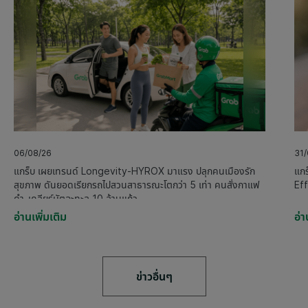
06/08/26
31/
แกร็บ เผยเทรนด์ Longevity-HYROX มาแรง ปลุกคนเมืองรัก
แกร
สุขภาพ ดันยอดเรียกรถไปสวนสาธารณะโตกว่า 5 เท่า คนสั่งกาแฟ
Ef
ดำ-เคลียร์มัตฉะทะลุ 10 ล้านแก้ว
อ่านเพิ่มเติม
อ่า
ข่าวอื่นๆ