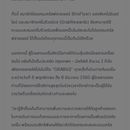
ทั้งนี้ สมาชิกโปรแกรมคริสฟลายเออร์ (KrisFlyer) ของสิงคโปร์แอร์
ไลน์ และสมาชิกแกร็บรีวอร์ดส (GrabRewards) ยังสามารถใช้
คะแนนสะสมแกร็บรีวอร์ดสเพื่อแลกเป็นไมล์สะสมในโปรแกรมคริส
ฟลายเออร์ ได้ตั้งแต่เดือนตุลาคมนี้เป็นต้นไปอีกด้วย
นอกจากนี้ ผู้โดยสารแกร็บยังมีโอกาสได้ร่วมลุ้นบัตรโดยสารเครื่อง
บินไป-กลับที่นั่งชั้นประหยัด กรุงเทพฯ – มัลดีฟส์ จำนวน 2 ที่นั่ง
เพียงกรอกรหัสโปรโมโค้ด “GRABSQ” ทุกครั้งที่เดินทางกับแกร็บ
ระหว่างวันที่ 6 พฤศจิกายน ถึง 6 ธันวาคม 2560 ผู้โดยสารสอง
ท่านที่มียอดการใช้บริการสูงสุดในช่วงเวลาดังกล่าวจะเป็นผู้ได้รับ
รางวัลตั๋วเครื่องบินดังกล่าวท่านละสองใบ
“เรารู้สึกตื่นเต้นที่สามารถเพิ่มความสะดวกสบายให้กับลูกค้าของเรา
ในการเดินทางบนท้องถนนและทางอากาศโดยการเป็นพันธมิตรกับ
แกร็บ พร้อมมอบสิทธิพิเศษให้สมาชิกโปรแกรมสะสมคะแนนคริส