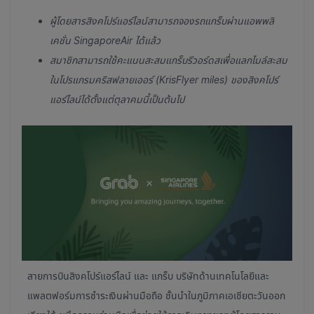
ผู้โดยสารสิงคโปร์แอร์ไลน์สามารถจองรถแกร็บผ่านแอพพลิ
เคชั่น SingaporeAir ได้แล้ว
สมาชิกสามารถใช้คะแนนสะสมแกร็บรีวอร์ดสเพื่อแลกไมล์สะสม
ในโปรแกรมคริสฟลายเออร์ (KrisFlyer miles) ของสิงคโปร์
แอร์ไลน์ได้ตั้งแต่ตุลาคมนี้เป็นต้นไป
สายการบินสิงคโปร์แอร์ไลน์ และ แกร็บ บริษัทด้านเทคโนโลยีและ
แพลตฟอร์มการชำระเงินผ่านมือถือ ชั้นนำในภูมิภาคเอเชียตะวันออก