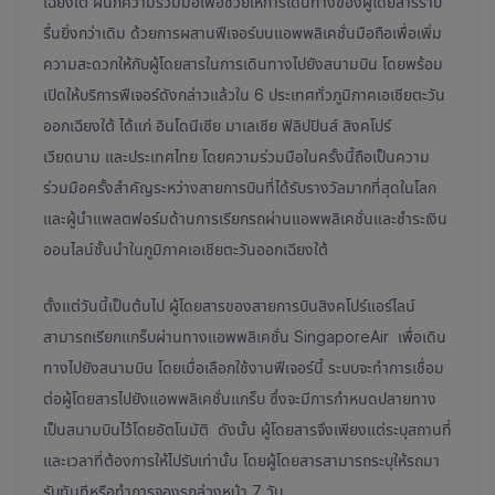
เฉียงใต้ ผนึกความร่วมมือเพื่อช่วยให้การเดินทางของผู้โดยสารราบ
รื่นยิ่งกว่าเดิม ด้วยการผสานฟีเจอร์บนแอพพลิเคชั่นมือถือเพื่อเพิ่ม
ความสะดวกให้กับผู้โดยสารในการเดินทางไปยังสนามบิน โดยพร้อม
เปิดให้บริการฟีเจอร์ดังกล่าวแล้วใน 6 ประเทศทั่วภูมิภาคเอเชียตะวัน
ออกเฉียงใต้ ได้แก่ อินโดนีเซีย มาเลเซีย ฟิลิปปินส์ สิงคโปร์
เวียดนาม และประเทศไทย โดยความร่วมมือในครั้งนี้ถือเป็นความ
ร่วมมือครั้งสำคัญระหว่างสายการบินที่ได้รับรางวัลมากที่สุดในโลก
และผู้นำแพลตฟอร์มด้านการเรียกรถผ่านแอพพลิเคชั่นและชำระเงิน
ออนไลน์ชั้นนำในภูมิภาคเอเชียตะวันออกเฉียงใต้
ตั้งแต่วันนี้เป็นต้นไป ผู้โดยสารของสายการบินสิงคโปร์แอร์ไลน์
สามารถเรียกแกร็บผ่านทางแอพพลิเคชั่น SingaporeAir เพื่อเดิน
ทางไปยังสนามบิน โดยเมื่อเลือกใช้งานฟีเจอร์นี้ ระบบจะทำการเชื่อม
ต่อผู้โดยสารไปยังแอพพลิเคชั่นแกร็บ ซึ่งจะมีการกำหนดปลายทาง
เป็นสนามบินไว้โดยอัตโนมัติ ดังนั้น ผู้โดยสารจึงเพียงแต่ระบุสถานที่
และเวลาที่ต้องการให้ไปรับเท่านั้น โดยผู้โดยสารสามารถระบุให้รถมา
รับทันทีหรือทำการจองรถล่วงหน้า 7 วัน