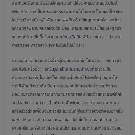
ฟลายเออร์และแกร็บรีวอร์ดสสามารถเปลี่ยนคะแนนสะสมเป็นไมล์
เพื่อแลกรางวัลเป็นเที่ยวบินหรืออัพเกรดชั้นโดยสาร โดยสิงคโปร์แอร์
ไลน์ จะยังคงเดินหน้าพัฒนาแอพพลิเคชั่น SingaporeAir และโปร
แกรมคริสฟลายเออร์อย่างต่อเนื่อง เพื่อมอบสิทธิประโยชน์แก่ลูกค้า
ของเราให้มากยิ่งขึ้น“ นายแคมป์เบล วิลสัน ผู้อำนวยการอาวุโส ฝ่าย
การขายและการตลาด สิงคโปร์แอร์ไลน์ กล่าว
นายเจสัน ทอมป์สัน หัวหน้ากลุ่มผลิตภัณฑ์แกร็บเพย์ กล่าวถึงความ
ร่วมมือในครั้งนี้ว่า “แกร็บรู้สึกเป็นเกียรติอย่างยิ่งที่ได้ร่วมเป็น
พันธมิตรกับสิงคโปร์แอร์ไลน์ เพราะทั้งสิงคโปร์แอร์ไลน์และแกร็บ
ต่างมีพันธกิจร่วมกัน คือการนำเสนอนวัตกรรมใหม่ๆ รวมถึงการ
มอบประสบการณ์การเดินทางที่ปลอดภัยและเปี่ยมด้วยคุณภาพให้กับ
ลูกค้าของเรา จากการที่แกร็บมุ่งมั่นพัฒนาโปรแกรมสะสมคะแนน
แกร็บรีวอร์ดสเพื่อมอบสิทธิประโยชน์แก่ผู้โดยสารของเราเพิ่มมากขึ้น
และทำให้ทุกการเดินทางของพวกเขามีค่ายิ่งขึ้นเมื่อเลือกเดินทาง
ผ่านแกร็บ เราจึงได้จับมือผสานโปรแกรมสะสมคะแนนกับสายการบิน