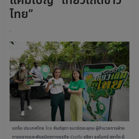
ไทย”
.
แกร็บ ประเทศไทย
โดย
จันต์สุดา ธนานิตยะอุดม ผู้อํานวยการฝ่าย
การตลาดและพันธมิตรทางธุรกิจ
ร่วมกับ
ชลิยา จุลโมกข์ สุชาโต ผู้