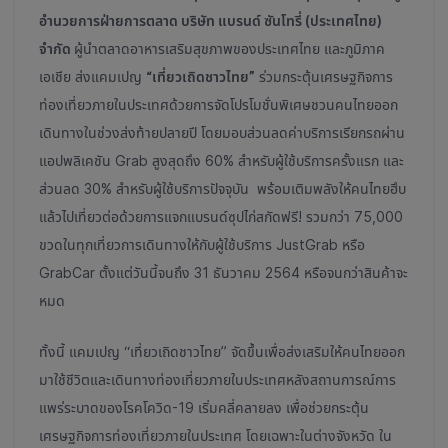
อำนวยการฝ่ายการตลาด บริษัท แบรนด์ ซันโทรี่ (ประเทศไทย)
จำกัด
ผู้นำตลาดอาหารเสริมสุขภาพของประเทศไทย และภูมิภาค
เอเชีย ส่งแคมเปญ
“เที่ยวเถิดชาวไทย”
ร่วมกระตุ้นเศรษฐกิจการ
ท่องเที่ยวภายในประเทศด้วยการจัดโปรโมชั่นพิเศษชวนคนไทยออก
เดินทางในช่วงส่งท้ายปลายปี โดยมอบส่วนลดค่าบริการเรียกรถผ่าน
แอปพลิเคชัน Grab สูงสุดถึง 60% สำหรับผู้ใช้บริการครั้งแรก และ
ส่วนลด 30% สำหรับผู้ใช้บริการปัจจุบัน พร้อมเติมพลังให้คนไทยฮึบ
แล้วไปเที่ยวต่อด้วยการแจกแบรนด์ซุปไก่สกัดฟรี! รวมกว่า 75,000
ขวดในทุกเที่ยวการเดินทางให้กับผู้ใช้บริการ JustGrab หรือ
GrabCar ตั้งแต่วันนี้จนถึง 31 ธันวาคม 2564 หรือจนกว่าสินค้าจะ
หมด
ทั้งนี้ แคมเปญ “เที่ยวเถิดชาวไทย” จัดขึ้นเพื่อส่งเสริมให้คนไทยออก
มาใช้ชีวิตและเดินทางท่องเที่ยวภายในประเทศหลังสถานการณ์การ
แพร่ระบาดของโรคโควิด-19 เริ่มคลี่คลายลง เพื่อช่วยกระตุ้น
เศรษฐกิจการท่องเที่ยวภายในประเทศ โดยเฉพาะในต่างจังหวัด ใน