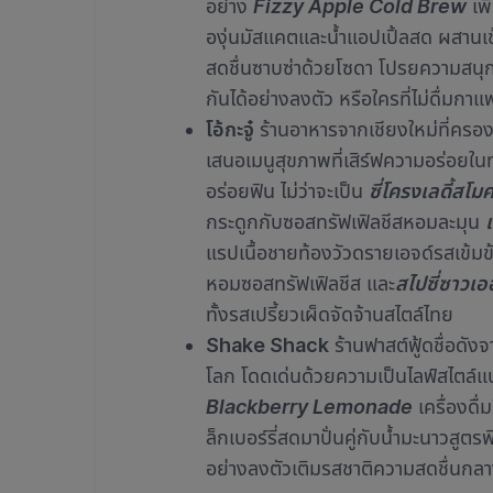
อย่าง
Fizzy Apple Cold Brew
เพิ
องุ่นมัสแคตและน้ำแอปเปิ้ลสด ผสานเ
สดชื่นซาบซ่าด้วยโซดา โปรยความสนุ
กันได้อย่างลงตัว หรือใครที่ไม่ดื่มก
โอ้กะจู๋
ร้านอาหารจากเชียงใหม่ที่ครอ
เสนอเมนูสุขภาพที่เสิร์ฟความอร่อยในทุ
อร่อยฟิน ไม่ว่าจะเป็น
ซี่โครงเลดี้สโม
กระดูกกับซอสทรัฟเฟิลชีสหอมละมุน
แรปเนื้อชายท้องวัวดรายเอจด์รสเข้มข้
หอมซอสทรัฟเฟิลชีส และ
สไปซี่ซาวเออ
ทั้งรสเปรี้ยวเผ็ดจัดจ้านสไตล์ไทย
Shake Shack
ร้านฟาสต์ฟู้ดชื่อดัง
โลก โดดเด่นด้วยความเป็นไลฟ์สไตล์แบ
Blackberry Lemonade
เครื่องดื่
ล็กเบอร์รี่สดมาปั่นคู่กับน้ำมะนาวส
อย่างลงตัวเติมรสชาติความสดชื่นกลา