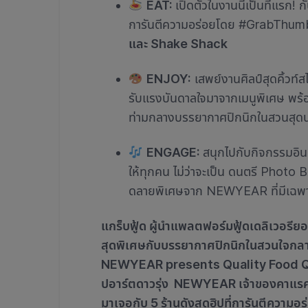
EAT:
เปิดตัวในงานนี้เป็นที่แรก! ก
การันตีความอร่อยโดย #GrabThumb
และ Shake Shack
ENJOY:
เสพย์งานศิลป์สุดคิ้วท
รับแรงบันดาลใจมาจากเมนูพิเศษ พร
ท่ามกลางบรรยากาศปิกนิกในสวนสุดน
ENGAGE:
สนุกไปกับกิจกรรมอิน
ให้ทุกคน ไม่ว่าจะเป็น ดนตรี Photo B
ดลายพิเศษจาก NEWYEAR ที่มีเฉพาะงา
แกร็บฟู้ด ผู้นำแพลตฟอร์มฟู้ดเดลิเวอร
สุดพิเศษกับบรรยากาศปิกนิกในสวนใจกล
NEWYEAR presents Quality Food Qual
ปอาร์ตดาวรุ่ง NEWYEAR เจ้าของคาแรคเ
มาเจอกับ 5 ร้านดังสุดฮิปที่การันตีควา