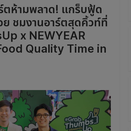
์ตห้ามพลาด! แกร็บฟู้ด
ย ชมงานอาร์ตสุดคิ้วท์ที่
sUp x NEWYEAR
Food Quality Time in