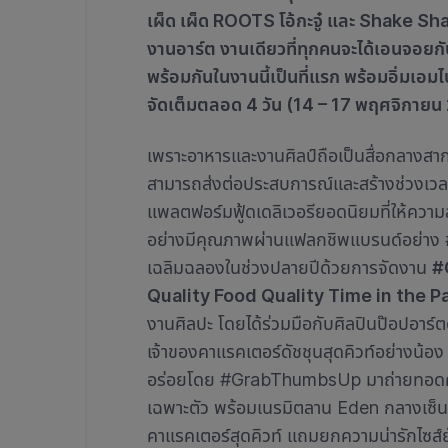
เผ็ด เผ็ด ROOTS โอ้กะจู๋ และ Shake Sh
งานอาร์ต งานเดียวที่ทุกคนจะได้เอนจอยกับเ
พร้อมกันในงานนี้เป็นที่แรก พร้อมอิ่มเอมไ
จัดเต็มตลอด 4 วัน (
14 – 17 พฤศจิกายน
เพราะอาหารและงานศิลป์ถือเป็นสื่อกลางสากลท
สามารถส่งต่อประสบการณ์และสร้างช่วงเวลาด
แพลตฟอร์มฟู้ดเดลิเวอรียอดนิยมที่ให้ค
อย่างมีคุณภาพผ่านแฟลกชิพแบรนด์อย่าง
เฉลิมฉลองในช่วงปลายปีด้วยการจัดงาน
#
Quality Food Quality Time in the P
งานศิลปะ โดยได้ร่วมมือกับศิลปินป๊อปอาร
เจ้าของคาแรคเตอร์ดัชชุนสุดคิวท์อย่างน้อ
อร่อยโดย #GrabThumbsUp มาถ่ายทอดความ
เฉพาะตัว พร้อมเนรมิตลาน Eden กลางเซ็นทร
คาแรคเตอร์สุดคิวท์ แถมยกความน่ารักไ