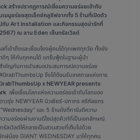
ack สร้างปรากฏการณ์เชื่อมความอร่อยเข้ากับ
มนูอร่อยสุดเอ็กซ์คลูซีฟจากทั้ง 5 ร้านที่เปิดตัว
ปกับ Art Installation และกิจกรรมสุดน่ารักที่
 2567)
ณ ลาน Eden เซ็นทรัลเวิลด์
ี่เข้าถึงและเชื่อมโยงผู้คนได้ทุกเพศทุกวัย ทั้งยัง
ีๆ ให้กับทุกคนได้ แกร็บฟู้ดในฐานะผู้นำ
วามสำคัญกับการนำเสนอประสบการณ์ความอร่อย
 #GrabThumbsUp จึงได้ต้อนรับเทศกาลแห่งการ
GrabThumbsUp x NEWYEAR presents
ark
เพื่อเชื่อมโลกแห่งความอร่อยเข้ากับโลกของ
์ตดาวรุ่ง NEWYEAR นิวเยียร์-ปภากร ศรีกัลยกร
ง “Wednesday” และ 5 ร้านดังที่การันตีความ
อร่อยผ่านงานดีไซน์สุดคิวท์ที่เป็นเอกลักษณ์
ัลเวิลด์ให้กลายเป็นสวนสวยที่เต็มไปด้วย
ซส์ยักษ์น้อง GIANT WEDNESDAY มาให้ทุกคน