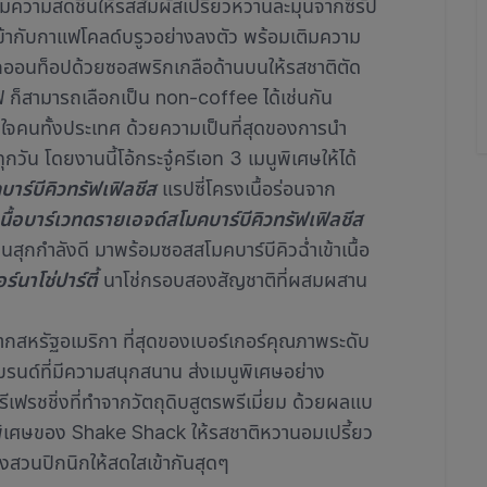
่มความสดชื่นให้รสสัมผัสเปรี้ยวหวานละมุนจากซีรัป
ข้ากับกาแฟโคลด์บรูวอย่างลงตัว พร้อมเติมความ
กออนท็อปด้วยซอสพริกเกลือด้านบนให้รสชาติตัด
าแฟ ก็สามารถเลือกเป็น non-coffee ได้เช่นกัน
งใจคนทั้งประเทศ ด้วยความเป็นที่สุดของการนำ
กวัน โดยงานนี้โอ้กระจู๋ครีเอท 3 เมนูพิเศษให้ได้
คบาร์บีคิวทรัฟเฟิลชีส
แรปซี่โครงเนื้อร่อนจาก
เนื้อบาร์เวทดรายเอจด์สโมคบาร์บีคิวทรัฟเฟิลชีส
นสุกกำลังดี มาพร้อมซอสสโมคบาร์บีคิวฉ่ำเข้าเนื้อ
ร์นาโช่ปาร์ตี้
นาโช่กรอบสองสัญชาติที่ผสมผสาน
จากสหรัฐอเมริกา ที่สุดของเบอร์เกอร์คุณภาพระดับ
รนด์ที่มีความสนุกสนาน ส่งเมนูพิเศษอย่าง
มรีเฟรชชิ่งที่ทำจากวัตถุดิบสูตรพรีเมี่ยม ด้วยผลแบ
ูตรพิเศษของ Shake Shack ให้รสชาติหวานอมเปรี้ยว
งสวนปิกนิกให้สดใสเข้ากันสุดๆ