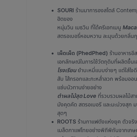
SOURI
ร้านมาการองสไตล์ Contemp
ฮิตของ
หนุ่มวิน เมธวิน ที่ได้ครีเอทเมนู
Maca
สตรอเบอรี่หอมหวาน ละมุนด้วยกลิ่นกุ
เผ็ดเผ็ด (PhedPhed)
ร้านอาหารอีส
เอกลักษณ์ในการใช้วัตถุดิบที่ผลิตขึ้น
โรงเรียน
ยำบะหมี่แบบง่ายๆ แต่ใส่ใจดี
สับ ไส้กรอกและกะหล่ำลวก พร้อมออนท
แซ่บนัวทานง่ายอย่าง
ตำผลไม้สุด Love
ที่รวบรวมผลไม้สาม
มังคุดคัด สตรอเบอรี และมะม่วงสุก ม
สุดๆ
ROOTS
ร้านกาแฟดังแห่งยุค ตัวจริง
เมล็ดกาแฟไทยอย่างพิถีพิถันจากเกษต