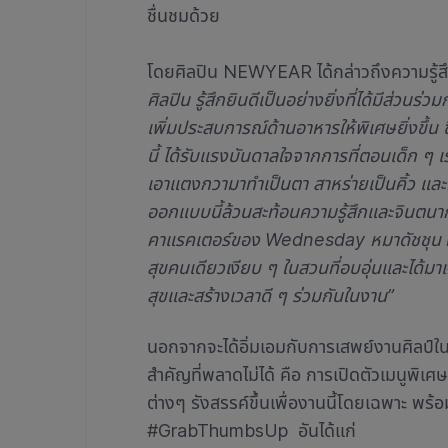
ชื่นชมด้วย
โดยศิลปิน NEWYEAR ได้กล่าวถึงความรู้สึก
ศิลปิน รู้สึกยินดีเป็นอย่างยิ่งที่ได้มีส่ว
เพิ่มประสบการณ์ด้านอาหารให้พิเศษยิ่งขึ้
นี้ ได้รับแรงบันดาลใจจากการที่ตอนเด็ก ๆ 
เอาแตงกวามาทำเป็นตา สาหร่ายเป็นคิ้ว และ
ออกแบบนี้ล้วนสะท้อนความรู้สึกและจินตนาการ
คาแรคเตอร์ของ Wednesday หมาดัชชุน In
สุขคนเดียวเงียบ ๆ ในสวนที่อบอุ่นและได้มา
สุขและสร้างเวลาดี ๆ ร่วมกันในงาน”
นอกจากจะได้อิ่มเอมกับการเสพย์งานศิลป์ใ
สำคัญที่พลาดไม่ได้ คือ การเปิดตัวเมนูพิเศษส
ต่างๆ รังสรรค์ขึ้นเพื่องานนี้โดยเฉพาะ พ
#GrabThumbsUp อันได้แก่