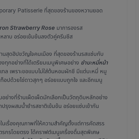
orary Patisserie ที่สุดของร้านของหวานยอด
ron Strawberry Rose
มาการองรส
หลาบ อร่อยเข้มข้นลงตัวคู่ครีมชีส
านสุดฮิปขวัญใจคนเมือง ที่สุดของร้านรสแซ่บกับ
เองทุกอย่างที่ได้เตรียมเมนูพิเศษอย่าง
ยำบะหมี่หน้า
เทล เพราะขอแบบไม่ใส่ต้นหอมผักชี มีแต่บะหมี่ หมู
็อปด้วยไข่ดาวสุกๆ อร่อยแบบถูกใจ และอีกเมนู
อย่างที่ร้านเผ็ดเผ็ดมักเลือกเป็นวัตถุดิบหลักอย่าง
าปรุงผสมน้ำยำรสชาติเข้มข้น อร่อยแซ่บเข้ากัน
ในเรื่องคุณภาพที่ให้ความสำคัญตั้งแต่การคัดสรร
รกรโดยตรง ได้คราฟต์เมนูเครื่องดื่มสุดพิเศษ