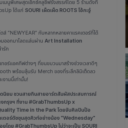
ับเมนูพิเศษสุดเอ็กซ์คลูซีฟรังสรรค์โดย 5 ร้านดังที่
sUp ได้แก่
SOURI เผ็ดเผ็ด ROOTS โอ้กะจู๋
์สไตล์ “NEWYEAR” กับหลากหลายคาแรคเตอร์ที่ได้
้อมออกมาโลดแล่นผ่าน
Art Installation
่ารัก
เทอร์แอคทีฟต่างๆ ที่ขนขบวนมาสร้างช่วงเวลาดีๆ
ooth พร้อมลุ้นรับ Merch ของที่ระลึกลิมิเต็ดลว
นนี้เท่านั้น!
ียอดนิยม ชวนสายกินสายอาร์ตสัมผัสประสบการณ์
างกรุงฯ ที่งาน #GrabThumbsUp x
ity Time in the Park โดยจับศิลปินป๊อ
ตอร์ดัชชุนสุดคิวท์อย่างน้อง “Wednesday”
มอร่อยโดย #GrabThumbsUp ไม่ว่าจะเป็น SOURI