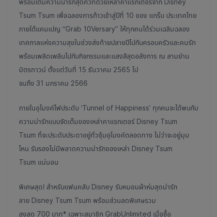
พร้อมเติมความน่ารักสุดคิ้วท์ด้วยเหล่าคาแรกเตอร์จาก Disney
Tsum Tsum เพื่อฉลองการก้าวเข้าสู่ปีที่ 10 ของ แกร็บ ประเทศไทย
ภายใต้แคมเปญ “Grab 10Versary” ให้ทุกคนได้ร่วมเฉลิมฉลอง
เทศกาลแห่งความสุขในช่วงส่งท้ายปลายปีไปกับครอบครัวและคนรัก
พร้อมเพลิดเพลินไปกับกิจกรรมและแสงสีสุดอลังการ ณ สามย่าน
มิตรทาวน์ ตั้งแต่วันที่ 15 ธันวาคม 2565 ไป
จนถึง 31 มกราคม 2566
ภายในอุโมงค์ไฟประดับ ‘Tunnel of Happiness’ ทุกคนจะได้พบกับ
ความน่ารักแบบจัดเต็มของเหล่าคาแรกเตอร์ Disney Tsum
Tsum ที่จะประดับประดาอยู่ทั่วซุ้มอุโมงค์ตลอดทาง ไม่ว่าจะอยู่มุม
ไหน รับรองไม่มีพลาดความน่ารักของเหล่า Disney Tsum
Tsum แน่นอน
พิเศษสุด! สำหรับแฟนคลับ Disney รับหมอนผ้าห่มสุดน่ารัก
ลาย Disney Tsum Tsum พร้อมส่วนลดพิเศษรวม
สูงสุด 700 บาท* เฉพาะสมาชิก GrabUnlimited เมื่อซื้อ