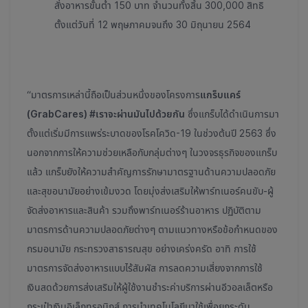
สั่งอาหารขั้นต่ำ 150 บาท จำนวนทั้งสิ้น 300,000 สิทธิ
ตั้งแต่วันที่ 12 พฤษภาคมจนถึง 30 มิถุนายน 2564
“มาตรการเหล่านี้ถือเป็นส่วนหนึ่งของโครงการ
แกร็บแคร์
(
GrabCares) #เราจะผ่านมันไปด้วยกัน
ซึ่งแกร็บได้ดำเนินการมา
ตั้งแต่เริ่มมีการแพร่ระบาดของโรคโควิด-19 ในช่วงต้นปี 2563 ซึ่ง
นอกจากการให้ความช่วยเหลือกับกลุ่มต่างๆ ในวงจรธุรกิจของแกร็บ
แล้ว แกร็บยังให้ความสำคัญการรักษามาตรฐานด้านความปลอดภัย
และสุขอนามัยอย่างเข้มงวด โดยมุ่งส่งเสริมให้พาร์ทเนอร์คนขับ-ผู้
จัดส่งอาหารและสินค้า รวมถึงพาร์ทเนอร์ร้านอาหาร ปฏิบัติตาม
มาตรการด้านความปลอดภัยต่างๆ ตามแนวทางหรือข้อกำหนดของ
กรมอนามัย กระทรวงสาธารณสุข อย่างเคร่งครัด อาทิ การใช้
มาตรการจัดส่งอาหารแบบไร้สัมผัส การลดความเสี่ยงจากการใช้
เงินสดด้วยการส่งเสริมให้ผู้ใช้งานชำระค่าบริการผ่านอีวอลเล็ตหรือ
กระเป๋าเงินอิเล็กทรอนิกส์ การนำเทคโนโลยีมาใช้เพื่อยกระดับ