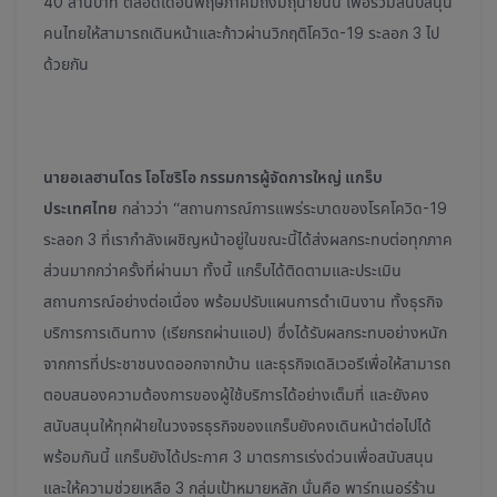
40 ล้านบาท ตลอดเดือนพฤษภาคมถึงมิถุนายนนี้ เพื่อร่วมสนับสนุน
คนไทยให้สามารถเดินหน้าและก้าวผ่านวิกฤติโควิด-19 ระลอก 3 ไป
ด้วยกัน
นายอเลฮานโดร โอโซริโอ กรรมการผู้จัดการใหญ่ แกร็บ
ประเทศไทย
กล่าวว่า “สถานการณ์การแพร่ระบาดของโรคโควิด-19
ระลอก 3 ที่เรากำลังเผชิญหน้าอยู่ในขณะนี้ได้ส่งผลกระทบต่อทุกภาค
ส่วนมากกว่าครั้งที่ผ่านมา ทั้งนี้ แกร็บได้ติดตามและประเมิน
สถานการณ์อย่างต่อเนื่อง พร้อมปรับแผนการดำเนินงาน ทั้งธุรกิจ
บริการการเดินทาง (เรียกรถผ่านแอป) ซึ่งได้รับผลกระทบอย่างหนัก
จากการที่ประชาชนงดออกจากบ้าน และธุรกิจเดลิเวอรีเพื่อให้สามารถ
ตอบสนองความต้องการของผู้ใช้บริการได้อย่างเต็มที่ และยังคง
สนับสนุนให้ทุกฝ่ายในวงจรธุรกิจของแกร็บยังคงเดินหน้าต่อไปได้
พร้อมกันนี้ แกร็บยังได้ประกาศ 3 มาตรการเร่งด่วนเพื่อสนับสนุน
และให้ความช่วยเหลือ 3 กลุ่มเป้าหมายหลัก นั่นคือ พาร์ทเนอร์ร้าน