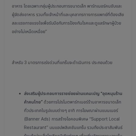
อาหาร โดยเฉพาะกลุ่มผู้ประกอบการขนาดเล็ก พาร์ทเนอร์คนขับและ
ผู้จัดส่งอาหาร รวมทั้งเจ้าหน้าที่และบุคลากรทางการแพทย์ที่ต้องเสีย
สละแรงกายแรงใจเพื่อรับมือกับการป้องกันโรคและดูแลรักษาผู้ป่วย
อย่างไม่เหน็ดเหนื่อย”
สำหรับ 3 มาตรการเร่งด่วนที่แกร็บจะดำเนินการ ประกอบด้วย
ส่งเสริมผู้ประกอบการรายย่อยผ่านแคมเปญ
“อุดหนุนร้าน
ค้าคนไทย”
ด้วยการโปรโมตพาร์ทเนอร์ร้านอาหารขนาดเล็ก
ทั่วประเทศในรูปแบบต่างๆ อาทิ การโฆษณาผ่านแบนเนอร์
(Banner Ads) การสร้างไอคอนพิเศษ “Support Local
Restaurant” บนแอปพลิเคชันแกร็บ รวมถึงประชาสัมพันธ์
ร้านค้าผ่านสื่อโซเชียลมีเดียต่างๆ เพื่อเพิ่มอัตราการมองเห็น