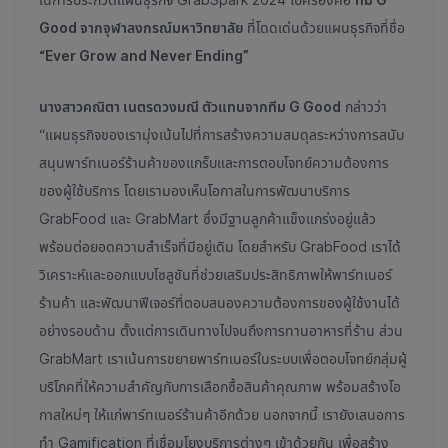
Good จากจุฬาลงกรณ์มหาวิทยาลัย
ที่โดดเด่นด้วยแผนธุรกิจที่ชื่อ
“Ever Grow and Never Ending”
นางสาวคณิตา เนตรดวงมณี ตัวแทนจากทีม G Good
กล่าวว่า
“แผนธุรกิจของเรามุ่งเน้นไปที่การสร้างความสมดุลระหว่างการสนับ
สนุนพาร์ทเนอร์ร้านค้าของแกร็บและการตอบโจทย์ความต้องการ
ของผู้ใช้บริการ โดยเรามองเห็นโอกาสในการพัฒนาบริการ
GrabFood และ GrabMart ซึ่งมีฐานลูกค้าแข็งแกร่งอยู่แล้ว
พร้อมต่อยอดความสำเร็จที่มีอยู่เดิม โดยสำหรับ GrabFood เราได้
วิเคราะห์และออกแบบโซลูชันที่ช่วยเสริมประสิทธิภาพให้พาร์ทเนอร์
ร้านค้า และพัฒนาฟีเจอร์ที่ตอบสนองความต้องการของผู้ใช้งานได้
อย่างรอบด้าน ตั้งแต่การเดินทางไปจนถึงการทานอาหารที่ร้าน ส่วน
GrabMart เราเน้นการขยายพาร์ทเนอร์ในระบบเพื่อตอบโจทย์กลุ่มผู้
บริโภคที่ให้ความสำคัญกับการเลือกซื้อสินค้าคุณภาพ พร้อมสร้างโอ
กาสใหม่ๆ ให้แก่พาร์ทเนอร์ร้านค้าอีกด้วย นอกจากนี้ เรายังเสนอการ
ทำ Gamification ที่เชื่อมโยงบริการต่างๆ เข้าด้วยกัน เพื่อสร้าง