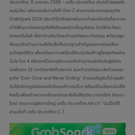
ประเทศไทย, 6 มกราคม 2568 – แกร็บ ประเทศไทย เดินหน้าปลุกพลัง
คนรุ่นใหม่ เสริมแรงบันดาลใจให้ Gen Z ผ่านการประกวดแผนธุรกิจ
GrabSpark 2024 เปิดเวทีโชว์ศักยภาพในการนำเสนอไอเดียที่สามารถ
นำไปพัฒนาต่อยอดธุรกิจให้เกิดผลอย่างเป็นรูปธรรม โดยใช้ประโยชน์
จากเทคโนโลยี-บิ๊กดาต้าเสริมทักษะด้านธุรกิจและนวัตกรรม พร้อมปลูก
ฝังแนวคิดด้านความยั่งยืนซึ่งเป็นรากฐานสำคัญของการขับเคลื่อน
ธุรกิจยุคดิจิทัล เพื่อเตรียมความพร้อมให้คนรุ่นใหม่ก้าวสู่โลกธุรกิจอย่าง
มั่นใจ โดย 4 นิสิตจากรั้วจามจุรีสามารถฝ่าด่านการแข่งขันกับผู้สมัคร
นับพันจาก 32 มหาวิทยาลัยทั่วประเทศ จนคว้ารางวัลชนะเลิศด้วยแผน
ธุรกิจ “Ever Grow and Never Ending” นำเสนอโซลูชันที่ช่วยผลัก
ดันให้บริการซูเปอร์แอปเติบโตแบบก้าวกระโดด พร้อมเชื่อมโยงคนในอีโค
ซิสเต็มเพื่อสร้างความแข็งแกร่งและยั่งยืนให้ธุรกิจ นายวรฉัตร ลักขณา
โรจน์ กรรมการผู้จัดการใหญ่ แกร็บ ประเทศไทย กล่าวว่า “นับเป็นปีที่
สามแล้วที่ แกร็บ ประเทศไทย […]