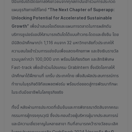
ปีนี้แกร็บได้เปิดโอกาสให้เยาวชนจากทุกสถาบันเข้าร่วมการประกวด
แผนธุรกิจภายใต้โจทย์
“The Next Chapter of Superapp:
Unlocking Potential for Accelerated Sustainable
Growth”
เพื่อนำเสนอไอเดียและแผนการตลาดในการผลักดัน
บริการซูเปอร์แอปให้สามารถเติบโตได้แบบก้าวกระโดดและยั่งยืน โดย
มีนิสิตนักศึกษากว่า 1,116 คนจาก 32 มหาวิทยาลัยทั่วประเทศให้
ความสนใจเข้าร่วมการแข่งขันเพื่อแสดงศักยภาพ และชิงเงินรางวัล
รวมมูลค่ากว่า 100,000 บาท พร้อมโล่เกียรติยศ และสิทธิพิเศษ
Fast-track เพื่อเข้าร่วมโปรแกรม GrabIntern ซึ่งเปิดโอกาสให้
นักศึกษาได้ฝึกงานที่ แกร็บ ประเทศไทย เพื่อสัมผัสประสบการณ์การ
ทำงานในธุรกิจดิจิทัลแพลตฟอร์ม พร้อมต่อยอดสู่การพัฒนาทักษะ
ในระดับมืออาชีพในโลกธุรกิจจริง
ทั้งนี้ หลังผ่านการประกวดที่เข้มข้นและการพิจารณาตัดสินจากคณะ
กรรมการผู้ทรงคุณวุฒิ ซึ่งประกอบด้วยผู้บริหารผู้มากประสบการณ์
และมีความเชี่ยวชาญในหลายสาขา ทีมที่สามารถคว้ารางวัลชนะเลิศ
ในการประกวดแผนธุรกิจ GrabSpark 2024 ไปครองคือ
ทีม G