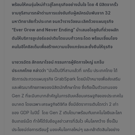
พร้อมให้คนรุ่นใหม่ก้าวสู่โลกธุรกิจอย่างมั่นใจ โดย 4 นิสิตจากรั้ว
จามจุรีสามารถฝ่าด่านการแข่งขันกับผู้สมัครนับพันจาก 32
มหาวิทยาลัยทั่วประเทศ จนคว้ารางวัลชนะเลิศด้วยแผนธุรกิจ
“Ever Grow and Never Ending” นำเสนอโซลูชันที่ช่วยผลัก
ดันให้บริการซูเปอร์แอปเติบโตแบบก้าวกระโดด พร้อมเชื่อมโยง
คนในอีโคซิสเต็มเพื่อสร้างความแข็งแกร่งและยั่งยืนให้ธุรกิจ
นายวรฉัตร ลักขณาโรจน์ กรรมการผู้จัดการใหญ่ แกร็บ
ประเทศไทย กล่าวว่า
“นับเป็นปีที่สามแล้วที่ แกร็บ ประเทศไทย ได้
จัดการประกวดแผนธุรกิจ GrabSpark โดยมีเป้าหมายเพื่อส่งเสริม
และพัฒนาศักยภาพของนิสิตนักศึกษาไทย ซึ่งถือเป็นตัวแทนของ
Gen Z ที่จะมีบทบาทสำคัญในการขับเคลื่อนเศรษฐกิจของประเทศใน
อนาคต โดยเฉพาะเศรษฐกิจดิจิทัล ซึ่งมีอัตราการเติบโตกว่า 2 เท่า
ของ GDP ในปีนี้
โดย Gen Z เติบโตมาพร้อมกับเทคโนโลยีและโลก
อินเทอร์เน็ต ทำให้ได้รับข้อมูลข่าวสารที่ฉับไว เห็นโลกกว้าง ซึ่งเป็น
ประโยชน์ต่อการเรียนรู้ มองเห็นโอกาสใหม่ๆ และกล้าตัดสินใจอย่าง