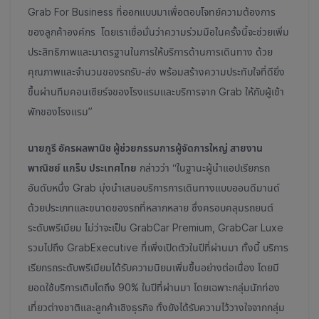
Grab For Business ที่ออกแบบมาเพื่อตอบโจทย์ความต้องการ
ของลูกค้าองค์กร โดยเราเชื่อมั่นว่าความร่วมมือในครั้งนี้จะช่วยเพิ่ม
ประสิทธิภาพและมาตรฐานในการให้บริการด้านการเดินทาง ด้วย
คุณภาพและจำนวนของรถรับ-ส่ง พร้อมสร้างความประทับใจที่ดียิ่ง
ขึ้นผ่านทีมคอนเซียร์จของโรงแรมและบริการจาก Grab ให้กับผู้เข้า
พักของโรงแรม”
นายภูรี อัครผลพานิช ผู้ช่วยกรรมการผู้จัดการใหญ่ สายงาน
พาณิชย์ แกร็บ ประเทศไทย
กล่าวว่า “ในฐานะผู้นำแอปเรียกรถ
อันดับหนึ่ง Grab มุ่งนำเสนอบริการการเดินทางแบบออนดีมานด์
ด้วยประเภทและขนาดของรถที่หลากหลาย ซึ่งครอบคลุมรถยนต์
ระดับพรีเมียม ไม่ว่าจะเป็น GrabCar Premium, GrabCar Luxe
รวมไปถึง GrabExecutive ที่เพิ่งเปิดตัวในปีที่ผ่านมา ทั้งนี้ บริการ
เรียกรถระดับพรีเมียมได้รับความนิยมเพิ่มขึ้นอย่างต่อเนื่อง โดยมี
ยอดใช้บริการเติบโตถึง 90% ในปีที่ผ่านมา โดยเฉพาะกลุ่มนักท่อง
เที่ยวต่างชาติและลูกค้าเชิงธุรกิจ ทั้งยังได้รับความไว้วางใจจากกลุ่ม