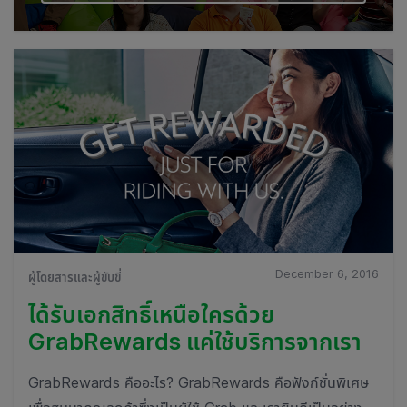
December 6, 2016
ผู้โดยสารและผู้ขับขี่
ได้รับเอกสิทธิ์เหนือใครด้วย
GrabRewards แค่ใช้บริการจากเรา
GrabRewards คืออะไร? GrabRewards คือฟังก์ชั่นพิเศษ