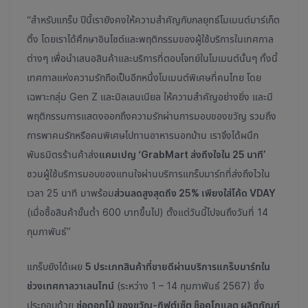
“สำหรับแกร็บ ปีนี้เรายังคงให้ความสำคัญกับกลยุทธ์โมเมนต์มาร์เก็ต
ติ้ง โดยเราได้ศึกษาอินไซต์และพฤติกรรมของผู้ใช้บริการในเทศกาล
ต่างๆ เพื่อนำเสนอสินค้าและบริการที่ตอบโจทย์ในโมเมนต์นั้นๆ ทั้งนี้
เทศกาลแห่งความรักถือเป็นอีกหนึ่งโมเมนต์พิเศษที่คนไทย โดย
เฉพาะกลุ่ม Gen Z และมิลเลนเนียล ให้ความสำคัญอย่างยิ่ง และมี
พฤติกรรมการแสดงออกถึงความรักผ่านการมอบของขวัญ รวมถึง
การพาคนรักหรือคนพิเศษไปทานอาหารนอกบ้าน เราจึงได้ผนึก
พันธมิตรร้านค้าส่ง
แคมเปญ ‘GrabMart ส่งถึงใจใน 25 นาที’
ชวนผู้ใช้บริการมอบของแทนใจผ่านบริการแกร็บมาร์ทที่ส่งถึงไวใน
เวลา 25 นาที มาพร้อม
ส่วนลดสูงสุดถึง 25% เพียงใส่โค้ด VDAY
(เมื่อซื้อสินค้าขั้นต่ำ 600 บาทขึ้นไป) ตั้งแต่วันนี้ไปจนถึงวันที่ 14
กุมภาพันธ์”
แกร็บยังได้เผย
5 ประเภทสินค้าที่ขายดีผ่านบริการแกร็บมาร์ทใน
ช่วงเทศกาลวาเลนไทน์
(ระหว่าง 1 – 14 กุมภาพันธ์ 2567) ซึ่ง
ประกอบด้วย
ช่อดอกไม้ ของขวัญ-กิฟต์เซ็ต ช็อคโกแลต ผลิตภัณฑ์