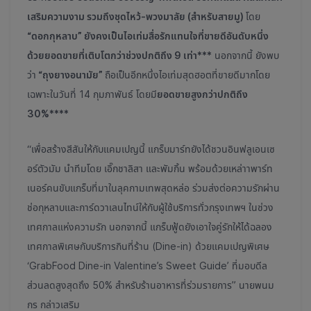
เสริมความงาม รวมถึงชุดไหว้-พวงมาลัย (สำหรับสายมู)
โดย
“ดอกกุหลาบ” ยังคงเป็นไอเท่มสื่อรักแทนใจที่ขายดีอันดับหนึ่ง
ด้วยยอดขายที่เติบโตกว่าช่วงปกติถึง 9 เท่า***
นอกจากนี้ ยังพบ
ว่า
“ถุงยางอนามัย”
ถือเป็นอีกหนึ่งไอเท่มสุดฮอตที่ขายดีมากโดย
เฉพาะในวันที่ 14 กุมภาพันธ์ โดยมี
ยอดขายสูงกว่าปกติถึง
30%****
“เพื่อสร้างสีสันให้กับแคมเปญนี้ แกร็บมาร์ทยังได้ชวนอินฟลูเอนเซ
อร์ตัวมัม นำทีมโดย เอิ๊กชาลิสา และพัมกิ้น พร้อมด้วยเหล่าาพาร์ท
เนอร์คนขับแกร็บที่มาในลุคกามเทพสุดหล่อ ร่วมส่งต่อความรักผ่าน
ช่อกุหลาบและการ์ดวาเลนไทน์ให้กับผู้ใช้บริการทั่วกรุงเทพฯ ในช่วง
เทศกาลแห่งความรัก นอกจากนี้ แกร็บฟู้ดยังเอาใจคู่รักให้ได้ฉลอง
เทศกาลพิเศษกับบริการกินที่ร้าน (Dine-in) ด้วยแคมเปญพิเศษ
‘GrabFood Dine-in Valentine’s Sweet Guide’ ที่มอบดีล
ส่วนลดสูงสุดถึง 50% สำหรับร้านอาหารที่ร่วมรายการ” นายพนม
กร กล่าวเสริม