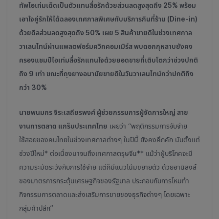
ทัพไอเท่มเด็ดเป็นตัวแทนสื่อรักด้วยส่วนลดสูงสุดถึง 25% พร้อม
เอาใจคู่รักให้ได้ฉลองเทศกาลพิเศษกับบริการกินที่ร้าน (Dine-in)
ด้วยดีลส่วนลดสูงสุดถึง 50% เผย 5 สินค้าขายดีในช่วงเทศกาล
วาเลนไทน์ผ่านแพลตฟอร์มควิกคอมเมิร์ส พบดอกกุหลาบยังคง
ครองแชมป์ไอเท่มสื่อรักแทนใจด้วยยอดขายที่เติบโตกว่าช่วงปกติ
ถึง 9 เท่า ขณะที่ถุงยางอนามัยขายดีในวันวาเลนไทน์กว่าปกติถึง
กว่า 30%
นายพนมกร จิระเสถียรพงศ์ ผู้ช่วยกรรมการผู้จัดการใหญ่ สาย
งานการตลาด แกร็บประเทศไทย
เผยว่า “พฤติกรรมการจับจ่าย
ใช้สอยของคนไทยในช่วงเทศกาลต่างๆ ในปีนี้ ยังคงคึกคัก นับตั้งแต่
ช่วงปีใหม่*
ต่อเนื่องมาจนถึงเทศกาลตรุษจีน**
แม้ว่าผู้บริโภคจะมี
ความระมัดระวังกับการใช้จ่าย แต่ก็มีแนวโน้มขยายตัว ด้วยอานิสงส์
ของมาตรการกระตุ้นเศรษฐกิจของรัฐบาล ประกอบกับการโหมทำ
กิจกรรมการตลาดและส่งเสริมการขายของธุรกิจต่างๆ โดยเฉพาะ
กลุ่มค้าปลีก”