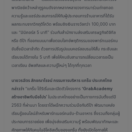
พาณิชย์คว้าเหล่ากูรูคนดังจากหลากหลายวงการมาร่วมถ่ายทอด
ความรู้และแชร์ประสบการณ์ให้กับผู้ประกอบการร้านอาหารที่ได้รับ
ผลกระทบจากวิกฤติโควิด พร้อมชิงเงินรางวัลกว่า 100,000 บาท
และ “มินิคอร์ส 5 นาที” ร่วมกับสำนักงานส่งเสริมเศรษฐกิจดิจิทัล
หรือ ดีป้า ที่ออกแบบมาเพื่อตอบโจทย์พฤติกรรมของพาร์ทเนอร์คน
ขับซึ่งมีเวลาจำกัด ด้วยการปรับรูปแบบคอร์สอบรมให้สั้น กระชับและ
เรียนจบได้ภายใน 5 นาที เพื่อให้คนขับสามารถเปลี่ยนเวลารอเป็น
เวลาเรียน อัพสกิลและความรู้ใหม่ๆ ได้ทุกที่ทุกเวลา
นายวรฉัตร ลักขณาโรจน์ กรรมการบริหาร แกร็บ ประเทศไทย
กล่าวว่า
“แกร็บ ได้ริเริ่มและเปิดตัวโครงการ
‘GrabAcademy
สร้างอาชีพกับมือโปร’
ในประเทศไทยอย่างเป็นทางการนับตั้งแต่ปี
2563 ที่ผ่านมา โดยเราได้ผนึกความร่วมมือกับดีป้า พัฒนาแหล่ง
เรียนรู้ออนไลน์สำหรับพาร์ทเนอร์คนขับ-ร้านอาหาร ซึ่งรวมถึงกลุ่มผู้
ประกอบการรายย่อย เพื่อมุ่งส่งเสริมความรู้ พร้อมพัฒนาทักษะและ
ศักยภาพให้กับคนในอีโคซิสเต็มของแกร็บ ทั้งยังเปิดโอกาสให้