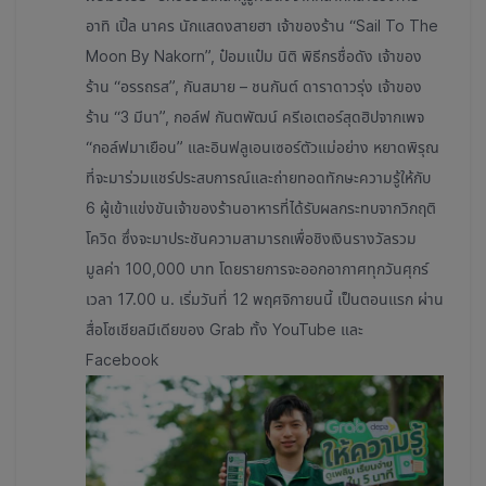
อาทิ เปิ้ล นาคร นักแสดงสายฮา เจ้าของร้าน “Sail To The
Moon By Nakorn”, ป๋อมแป๋ม นิติ พิธีกรชื่อดัง เจ้าของ
ร้าน “อรรถรส”, กันสมาย – ชนกันต์ ดาราดาวรุ่ง เจ้าของ
ร้าน “3 มีนา”, กอล์ฟ กันตพัฒน์ ครีเอเตอร์สุดฮิปจากเพจ
“กอล์ฟมาเยือน” และอินฟลูเอนเซอร์ตัวแม่อย่าง หยาดพิรุณ
ที่จะมาร่วมแชร์ประสบการณ์และถ่ายทอดทักษะความรู้ให้กับ
6 ผู้เข้าแข่งขันเจ้าของร้านอาหารที่ได้รับผลกระทบจากวิกฤติ
โควิด ซึ่งจะมาประชันความสามารถเพื่อชิงเงินรางวัลรวม
มูลค่า 100,000 บาท โดยรายการจะออกอากาศทุกวันศุกร์
เวลา 17.00 น. เริ่มวันที่ 12 พฤศจิกายนนี้ เป็นตอนแรก ผ่าน
สื่อโซเชียลมีเดียของ Grab ทั้ง YouTube และ
Facebook