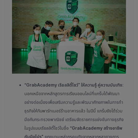
“GrabAcademy เรียลลิตี้โชว์” ให้ความรู้ คู่ความบันเทิง
:
นอกเหนือจากหลักสูตรการเรียนออนไลน์ที่แกร็บได้พัฒนา
อย่างต่อเนื่องเพื่อเสริมความรู้และพัฒนาศักยภาพในการทำ
ธุรกิจให้กับพาร์ทเนอร์ร้านอาหารแล้ว ในปีนี้ แกร็บยังได้ร่วม
มือกับกระทรวงพาณิชย์ เตรียมจัดรายการแข่งขันทางธุรกิจ
ในรูปแบบเรียลลิตี้โชว์ในชื่อ
“GrabAcademy สร้างอาชีพ
กับมือโปร”
ยกขบวนเหล่ากูรูคนดังจากหลากหลายวงการ