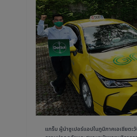
แกร็บ ผู้นำซูเปอร์แอปในภูมิภาคเอเชียต