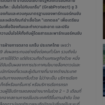
รเดินทาง ขานรับนโยบายรัฐหลังเตรียมคลาย
เท็ค : มั่นใจไปกับแกร็บ” (GrabProtect) ชู 3
่อป้องกันและควบคุมมาตรฐานของพาร์ทเนอร์คนขับ
 และผลิตภัณฑ์ฆ่าเชื้อโรค “เดทตอล” เพื่อเตรียม
มเพื่อป้องกันและทำความสะอาด และปรับ
วามมั่นใจให้ทั้งกับผู้โดยสารและพาร์ทเนอร์คนขับ
ยการฝ่ายการตลาด แกร็บ ประเทศไทย
เผยว่า
 ส่งผลกระทบอย่างยิ่งต่อคนทั่วโลก รวมถึงใน
ารใช้ชีวิต แต่ยังรวมถึงด้านเศรษฐกิจด้วย หนึ่ง
ไม่ได้อันเป็นผลจากการประกาศนโยบายล็อกดาวน์และ
นักท่องเที่ยวและผู้เดินทางที่มาจากต่างประเทศ
ดินทางของแกร็บด้วย ไม่ว่าจะเป็น บริการเรียก
็กซี่หรือแกร็บคาร์ หรือบริการเรียกรถรถ
นวนผู้ใช้บริการลดลงอย่างมากในช่วง 2 – 3 เดือนที่
ณบวกจากสถานการณ์ในประเทศที่ดีขึ้นตามลำดับ โดย
าวน์ของรัฐบาลจนถึงปัจจุบันซึ่งอยู่ในระยะที่