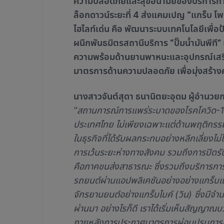
ความปลอดภัยและสุขอนามัยของบริการกา
ล็อกดาวน์ระยะที่ 4 ส่งแคมเปญ “แกร็บ โพร
ไฮไลท์เด่น คือ พัฒนาระบบเทคโนโลยีเพื
ผนึกพันธมิตรสถานีบริการ “ปั๊มน้ำมันพีที”
ความพร้อมด้านยานพาหนะและอุปกรณ์เสริ
มาตรการด้านความปลอดภัย เพื่อมุ่งสร้างค
นางสาวจันต์สุดา ธนานิตยะอุดม ผู้อำนว
“สถานการณ์การแพร่ระบาดของโรคโควิด-19
ประเทศไทย ไม่เพียงเฉพาะแต่ด้านพฤติกรรมก
ในธุรกิจที่ได้รับผลกระทบอย่างหลีกเลี่ยง
การเว้นระยะห่างทางสังคม รวมถึงการปิดรับ
คือภาคขนส่งสาธารณะ ซึ่งรวมถึงบริการการเ
รถยนต์ผ่านแอปพลิเคชันอย่างอย่างแกร็บแท
จักรยานยนต์อย่างแกร็บไบค์ (วิน) ซึ่งมีจำ
ผ่านมา อย่างไรก็ดี เราได้เริ่มเห็นสัญญา
ภายหลังการประกาศมาตรการผ่อนปรนการล็อกด