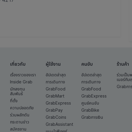
เกี่ยวกับ
ผู้ใช้งาน
คนขับ
ร้านค้า
เรื่องราวของเรา
อัปเดตล่าสุด
อัปเดตล่าสุด
ร่วมเป็น
เนอร์กับเ
Inside Grab
การเดินทาง
การเดินทาง
Grabการ
นักลงทุน
GrabFood
GrabFood
สัมพันธ์
GrabMart
GrabExpress
ที่ตั้ง
GrabExpress
ศูนย์คนขับ
ความปลอดภัย
GrabPay
GrabBike
ร่วมผลักดัน
GrabCoins
Grabการเงิน
กระดานข่าว
GrabAssistant
สมัครงาน
แนะนำฟีเจอร์