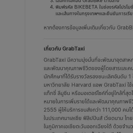
เลือกที่ไอคอน GrabBike ด้านล่าง
พิมพ์รหัส BIKEBETA ในช่องรหัสโปรโมชั่น
และเส้นทางในกรุงเทพฯและยืนยันการเรี
หากต้องการข้อมูลเพิ่มเติมเกี่ยวกับ GrabB
เกี่ยวกับ GrabTaxi
GrabTaxi มีความมุ่งมั่นที่จะพัฒนาอุตสาห
และพัฒนาคุณภาพชีวิตของผู้โดยสารและคนขับแ
นักศึกษาที่ได้รับรางวัลรองชนะเลิศอันดับ
มหาวิทยาลัย Harvard แอพ GrabTaxi ใช้เ
แท็กซี่ ลีมูซีน หรือมอเตอร์ไซค์ที่อยู่ใกล้ที
หมายในการเพิ่มรายได้และพัฒนาคุณภาพชีวิตใ
2555 ผู้ให้บริการขนส่งกว่า 111,000 คนไ
ในประเทศมาเลเซีย ฟิลิปปินส์ เวียดนาม ไทย
ในภูมิภาคเอเชียตะวันออกเฉียงใต้ ด้วยจำน