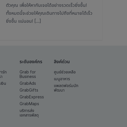
ตัวคุณ เพื่อให้หากันเจอได้อย่างรวดเร็วยิ่งขึ้น!
ทั้งหมดนี้จะช่วยให้คุณเดินทางไปถึงที่หมายได้เร็ว
ยิ่งขึ้น แน่นอน! […]
ระดับองค์กร
ลิงค์ด่วน
พาร์ท
Grab for
ศูนย์ช่วยเหลือ
รา
Business
เมนูอาหาร
เงิน
GrabAds
แพลตฟอร์มนัก
GrabGifts
พัฒนา
GrabExpress
GrabMaps
บริการส่ง
เอกสารพัสดุ