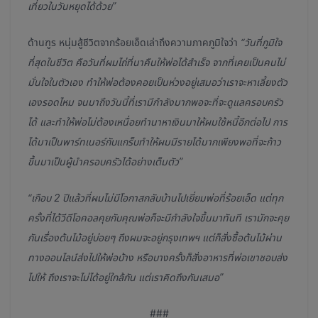
เที่ยวในวันหยุดได้ด้วย”
ด้านฑูร หนุ่มสู้ชีวิตจากร้อยเอ็ดเล่าถึงความภาคภูมิใจว่า
“วันที่ภูมิใจ
ที่สุดในชีวิต คือวันที่ผมไถ่ที่นาคืนให้พ่อได้สำเร็จ จากที่เคยเป็นคนไม่
มั่นใจในตัวเอง ทำให้พ่อต้องคอยเป็นห่วงอยู่เสมอว่าเราจะหาเลี้ยงตัว
เองรอดไหม จนมาถึงวันนี้ที่เรามีกำลังมากพอจะที่จะดูแลครอบครัว
ได้ และทำให้พ่อไม่ต้องเหนื่อยทำนาหาเงินมาให้ผมใช้หนี้อีกต่อไป การ
ได้มาเป็นพาร์ทเนอร์กับแกร็บทำให้ผมมีรายได้มากเพียงพอที่จะก้าว
ขึ้นมาเป็นผู้นำครอบครัวได้อย่างเต็มตัว”
“เกือบ 2 ปีแล้วที่ผมไม่มีโอกาสกลับบ้านไปเยี่ยมพ่อที่ร้อยเอ็ด แต่ทุก
ครั้งที่ได้วีดีโอคอลคุยกับคุณพ่อก็จะมีกำลังใจขึ้นมาทันที เรามักจะคุย
กันเรื่องต้นไม้อยู่บ่อยๆ ถึงผมจะอยู่กรุงเทพฯ แต่ก็สั่งซื้อต้นไม้ผ่าน
ทางออนไลน์ส่งไปให้พ่อบ้าง หรือบางครั้งก็สั่งอาหารที่พ่อเขาชอบส่ง
ไปให้ ถึงเราจะไม่ได้อยู่ใกล้กัน แต่เราคิดถึงกันเสมอ”
###