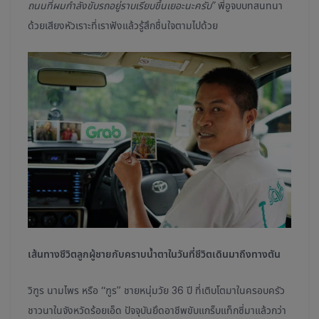
ถนนที่ผมกำลังขับรถอยู่ราบเรียบขึ้นเยอะนะครับ”
พี่อูจบบทสนทนา
ด้วยเสียงหัวเราะที่เราฟังแล้วรู้สึกชื่นใจตามไปด้วย
เส้นทางชีวิตลูกผู้ชายกับคราบน้ำตาในวันที่ชีวิตเดินมาถึงทางตัน
วิฑูร นามไพร หรือ “ฑูร” ชายหนุ่มวัย 36 ปี ที่เติบโตมาในครอบครัว
ชาวนาในจังหวัดร้อยเอ็ด ปัจจุบันยึดอาชีพขับแกร็บแท็กซี่มาแล้วกว่า