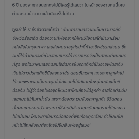
6 ปี มองจากภายนอกคงไม่มีใครรู้ได้เลยว่า ใบหน้าของชายคนนี้เคย
ผ่านคราบน้ำตามาแล้วนับครั้งไม่ถ้วน
ฑูรเล่าให้เราถึงชีวิตวัยเด็กว่า
“พื้นเพครอบครัวผมเป็นชาวนาอยู่ที่
จังหวัดร้อยเอ็ด ด้วยความที่พ่ออยากให้ผมมีโอกาสได้เข้ามาเรียน
หนังสือในกรุงเทพฯ เลยส่งผมมาอยู่กับน้าที่ทำอาชีพขับรถส่งนม ซึ่ง
ผมก็ได้น้านี่แหละที่ช่วยสอนขับรถให้ การขับรถจึงเป็นทักษะที่ผมถนัด
ที่สุด พอโตมาผมเลยตัดสินใจยึดการขับรถแท็กซี่เป็นอาชีพโดยเก็บ
เงินไปดาวน์รถแท็กซี่มือสองมาขับ ตอนขับแรกๆ แทบจะหาลูกค้าไม่
ได้เลยเพราะผมเป็นคนพูดไม่เก่งเลยไม่มีสังคมในหมู่คนขับแท็กซี่
ด้วยกัน ไม่รู้ว่าต้องไปรอจุดไหนเวลาไหนถึงจะได้ลูกค้า รายได้แต่ละวัน
เลยหมดไปกับค่าน้ำมัน เพราะต้องตระเวนขับรถหาลูกค้า ชีวิตตอน
นั้นผมแทบหมดตัวเพราะค่าใช้จ่ายมีเข้ามาทุกเดือนแต่รายได้ของเรา
ไม่แน่นอน ไหนจะค่าซ่อมรถมือสองที่พังเกือบทุกเดือน ทำให้ผมชัก
หน้าไม่ถึงหลังจนต้องโทรไปยืมเงินพ่ออยู่เสมอ”