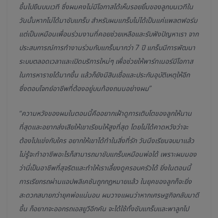
ขึ้นไปยืนบนเวที ซึ่งผมคงไม่มีโอกาสได้เห็นรอยยิ้มของลูกบนเวทีใน
วันนั้นหากไม่ได้มาขับแกร็บ สำหรับผมแกร็บไม่ได้เป็นแค่แพลตฟอร์ม
แต่เป็นเหมือนเพื่อนร่วมงานที่คอยช่วยเหลือและรับฟังปัญหาเรา จาก
ประสบการณ์การทำงานร่วมกับแกร็บมากว่า 7 ปี แกร็บมีการพัฒนา
ระบบตลอดเวลาและเปิดบริการใหม่ๆ เพื่อช่วยให้พาร์ทเนอร์มีโอกาส
ในการหารายได้มากขึ้น แล้วก็ยังมีสินเชื่อและประกันอุบัติเหตุให้อีก
ซึ่งตอบโจทย์อาชีพที่ต้องอยู่บนท้องถนนอย่างผม”
“ความหวังของผมในตอนนี้คืออยากเฝ้าดูการเติบโตของลูกให้นาน
ที่สุดและอยากส่งเสียให้เขาเรียนให้สูงที่สุด โดยไม่ได้คาดหวังว่าจะ
ต้องไปแข่งกับใคร อยากให้เขาได้ทำในสิ่งที่รัก วันนึงเรียนจบมาแล้ว
ไม่รู้จะทำอาชีพอะไรก็สามารถมาขับแกร็บเหมือนพ่อได้ เพราะผมมอง
ว่านี่เป็นอาชีพที่สุจริตและทำให้เราเลี้ยงดูครอบครัวได้ ยิ่งในตอนนี้
การเรียกรถผ่านแอปพลิเคชันถูกกฏหมายแล้ว ในยุคของลูกก็จะยิ่ง
สะดวกสบายกว่ายุคพ่อแน่นอน ผมวางแผนว่าหากเศรษฐกิจกลับมาดี
ขึ้น ก็อยากจะออกรถเอสยูวีอีกคัน จะได้ใช้ทั้งขับแกร็บและพาลูกไป