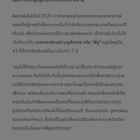
ย้อนกลับไปเมื่อปี 2525 หากใครเคยผ่านแถวสนามหลวงจะมีภาพ
ของเด็กผู้ชายตัวเล็กๆ คนหนึ่งที่กำลังยืนขายถุงกระดาษที่หอบเอาไว้
เต็มมือ เพื่อช่วยแม่หารายได้มาจุนเจือครอบครัว เด็กชายในวันนั้นได้
เติบโตมาเป็น
นายเอกลักษณ์ บุญสืบสาย หรือ “พี่อู”
หนุ่มใหญ่วัย
43 ที่ยึดอาชีพขับแกร็บมาแล้วกว่า 7 ปี
“ผมไม่ได้เกิดมาในครอบครัวที่ร่ำรวย แม่เป็นกระเป๋ารถเมล์อยู่แถว
สนามหลวง สิ่งที่เด็กในวัยนั้นอย่างผมพอจะทำได้เพื่อหาเงินมาช่วย
แม่ก็คือการพับถุงกระดาษขาย ตอนนั้นผมก็อยากไปวิ่งเล่นสนุกกับ
เพื่อนนะ แต่พอเห็นแม่ลำบากผมก็ไม่อยากไป พอมองย้อนกลับไปสิ่ง
เหล่านั้นมันทำให้ผมกลายเป็นคนที่ไม่ยอมแพ้กับอะไรง่ายๆ แต่ทุก
อุปสรรคที่เคยมีมาเทียบไม่ได้เลยกับตอนที่ ‘น้องแทนคุณ’ ลูกชายผม
คลอดก่อนกำหนด ซึ่งถือเป็นจุดเปลี่ยนในชีวิตเพราะความหวังเดียว
ในตอนนั้นคืออยากให้ลูกมีชีวิตรอด”