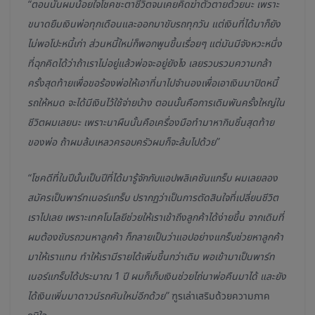
“ตอนนั้นผมน้อยใจโชคชะตาชีวิตจนเคยคิดฆ่าตัวตายด้วยนะ เพราะ
ขนาดยืมเงินพ่อทุกเดือนและออกมาขับรถทุกวัน แต่เงินที่ได้มาก็ยัง
ไม่พอโปะหนี้เก่า ส่วนหนี้ใหม่ก็พอกพูนขึ้นเรื่อยๆ แต่มันมีจังหวะหนึ่ง
ที่ฉุกคิดได้ว่าถ้าเราไม่อยู่แล้วพ่อจะอยู่ยังไง เลยรวบรวมความกล้า
ครั้งสุดท้ายเพื่อขอร้องพ่อให้เอาที่นาไปจำนองเพื่อเอาเงินมาปิดหนี้
รถให้หมด จะได้มีเงินไว้ใช้จ่ายบ้าง ตอนนั้นคือการเดิมพันครั้งใหญ่ใน
ชีวิตผมเลยนะ เพราะนาผืนนั้นคือเครื่องมือทำมาหากินชิ้นสุดท้าย
ของพ่อ ถ้าผมล้มเหลวครอบครัวผมก็จะล้มไปด้วย”
“โชคดีที่ในปีนั้นเป็นปีที่ได้มารู้จักกับแอปพลิเคชันแกร็บ ผมเลยลอง
สมัครเป็นพาร์ทเนอร์แกร็บ ปรากฏว่าเป็นการตัดสินใจที่เปลี่ยนชีวิต
เราไปเลย เพราะเทคโนโลยีช่วยให้เราเข้าถึงลูกค้าได้ง่ายขึ้น จากเดิมที่
ผมต้องขับรถวนหาลูกค้า ก็กลายเป็นว่าแอปอย่างแกร็บช่วยหาลูกค้า
มาให้เราแทน ทำให้เรามีรายได้เพิ่มขึ้นกว่าเดิม พอเข้ามาเป็นพาร์ท
เนอร์แกร็บได้ประมาณ 1 ปี ผมก็เก็บเงินช่วยไถ่นาพ่อคืนมาได้ และยัง
ได้เงินเพิ่มมาดาวน์รถคันใหม่อีกด้วย”
ฑูรเล่าเสริมด้วยความภาค