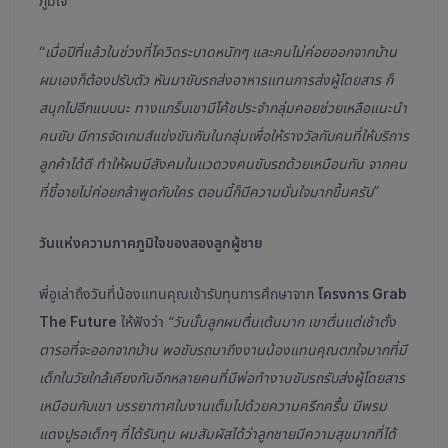
ภูมิใจ
“
เมื่อปีที่แล้วในช่วงที่โควิดระบาดหนักๆ และคนไม่ค่อยออกจากบ้าน
ผมเองก็ต้องปรับตัว หันมาขับรถส่งอาหารแทนการส่งผู้โดยสาร ก็
สนุกไปอีกแบบนะ ทางแกร็บเขามีโค้ชประจำกลุ่มคอยช่วยเหลือแนะนำ
คนขับ มีการจัดเกมส์แข่งขันกันในกลุ่มเพื่อให้รางวัลกับคนที่ให้บริการ
ลูกค้าได้ดี ทำให้ผมมีสังคมในแวดวงคนขับรถด้วยเหมือนกัน จากคน
ที่ขี้อายไม่ค่อยกล้าพูดกับใคร ตอนนี้ก็มีความมั่นใจมากขึ้นครับ”
วันแห่งความภาคภูมิใจของสองลูกผู้ชาย
พี่อูเล่าถึงวันที่น้องแทนคุณเข้ารับทุนการศึกษาจาก
โครงการ Grab
The Future
ให้ฟังว่า
“วันนั้นลูกผมตื่นเต้นมาก เขาตื่นแต่เช้าตั้ง
ตารอที่จะออกจากบ้าน พอขับรถมาถึงงานน้องแทนคุณตกใจมากที่มี
เด็กในวัยใกล้เคียงกันอีกหลายคนที่มีพ่อทำงานขับรถรับส่งผู้โดยสาร
เหมือนกับเขา บรรยากาศในงานเต็มไปด้วยความครึกครื้น มีพรม
แดงปูรอเด็กๆ ที่ได้รับทุน ผมสัมผัสได้ว่าลูกชายมีความสุขมากที่ได้