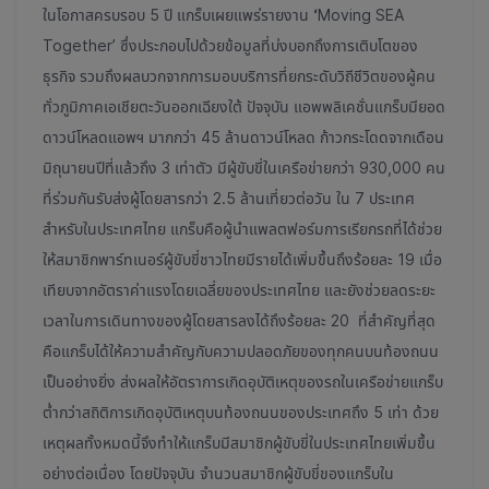
ในโอกาสครบรอบ 5
ปี แกร็บเผยแพร่รายงาน
‘
Moving SEA
Together’ ซึ่งประกอบไปด้วยข้อมูลที่บ่งบอกถึงการเติบโตของ
ธุรกิจ รวมถึงผลบวกจากการมอบบริการที่ยกระดับวิถีชีวิตของผู้คน
ทั่วภูมิภาคเอเชียตะวันออกเฉียงใต้ ปัจจุบัน แอพพลิเคชั่นแกร็บมียอด
ดาวน์โหลดแอพฯ มากกว่า 45 ล้านดาวน์โหลด ก้าวกระโดดจากเดือน
มิถุนายนปีที่แล้วถึง 3 เท่าตัว มีผู้ขับขี่ในเครือข่ายกว่า 930,000 คน
ที่ร่วมกันรับส่งผู้โดยสารกว่า 2.5 ล้านเที่ยวต่อวัน ใน 7 ประเทศ
สำหรับในประเทศไทย แกร็บคือผู้นำแพลตฟอร์มการเรียกรถที่ได้ช่วย
ให้สมาชิกพาร์ทเนอร์ผู้ขับขี่ชาวไทยมีรายได้เพิ่มขึ้นถึงร้อยละ 19 เมื่อ
เทียบจากอัตราค่าแรงโดยเฉลี่ยของประเทศไทย และยังช่วยลดระยะ
เวลาในการเดินทางของผู้โดยสารลงได้ถึงร้อยละ 20
ที่สำคัญที่สุด
คือแกร็บได้ให้ความสำคัญกับความปลอดภัยของทุกคนบนท้องถนน
เป็นอย่างยิ่ง ส่งผลให้อัตราการเกิดอุบัติเหตุของรถในเครือข่ายแกร็บ
ต่ำกว่าสถิติการเกิดอุบัติเหตุบนท้องถนนของประเทศถึง 5 เท่า ด้วย
เหตุผลทั้งหมดนี้จึงทำให้แกร็บมีสมาชิกผู้ขับขี่ในประเทศไทยเพิ่มขึ้น
อย่างต่อเนื่อง โดยปัจจุบัน จำนวนสมาชิกผู้ขับขี่ของแกร็บใน