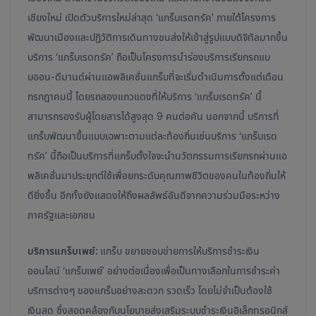
เชียงใหม่ เปิดตัวบริการใหม่ล่าสุด ‘แกร็บเรดทรัค’ ภายใต้โครงการ
พัฒนาเมืองและปฏิวัติการเดินทางขนส่งให้เข้าสู่รูปแบบดิจิทัลมากขึ้น
บริการ ‘แกร็บเรดทรัค’ ถือเป็นโครงการนำร่องบริการเรียกรถแบ
บออน-ดีมานด์ผ่านแอพลิเคชั่นแกร็บที่จะเริ่มดำเนินการตั้งแต่เดือน
กรกฎาคมนี้ โดยรถสองแถวแดงที่ให้บริการ ‘แกร็บเรดทรัค’ นี้
สามารถรองรับผู้โดยสารได้สูงสุด 9 คนต่อคัน นอกจากนี้ บริการที่
แกร็บพัฒนาขึ้นแบบเฉพาะตามแต่ละท้องถิ่นเช่นบริการ ‘แกร็บเรด
ทรัค’ นี้ถือเป็นบริการที่แกร็บตั้งใจจะนำนวัตกรรมการเรียกรถผ่านแอ
พลิเคชั่นมาประยุกต์ใช้เพื่อยกระดับคุณภาพชีวิตของคนในท้องถิ่นให้
ดียิ่งขึ้น อีกทั้งยังแสดงให้ถึงผลลัพธ์อันดีจากความร่วมมือระหว่าง
ภาครัฐและเอกชน
บริการแกร็บเพย์:
แกร็บ ขยายขอบข่ายการให้บริการชำระเงิน
ออนไลน์ ‘แกร็บเพย์’ อย่างต่อเนื่องเพื่อเป็นทางเลือกในการชำระค่า
บริการต่างๆ ของแกร็บอย่างสะดวก รวดเร็ว โดยไม่จำเป็นต้องใช้
เงินสด ซึ่งสอดคล้องกับนโยบายส่งเสริมระบบชำระเงินอิเล็กทรอนิกส์