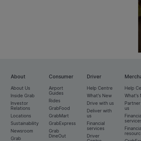
About
Consumer
Driver
Merch
About Us
Airport
Help Centre
Help C
Guides
Inside Grab
What's New
What's
Rides
Investor
Drive with us
Partner
Relations
GrabFood
us
Deliver with
Locations
GrabMart
us
Financia
service
Sustainability
GrabExpress
Financial
services
Financia
Newsroom
Grab
resour
DineOut
Driver
Grab
Centre
GrabEx