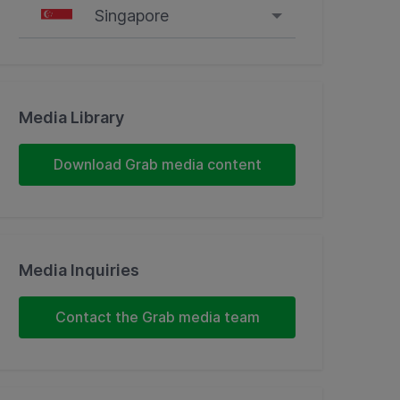
Singapore
Singapore
Malaysia
Media Library
Indonesia
Download Grab media content
Thailand
Philippines
Media Inquiries
Vietnam
Contact the Grab media team
Myanmar
Cambodia