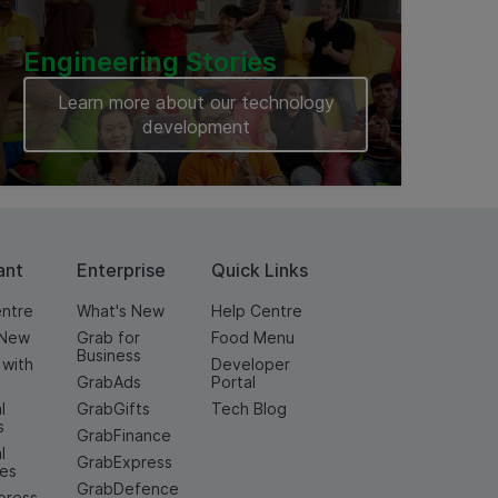
Engineering Stories
Learn more about our technology
development
ant
Enterprise
Quick Links
entre
What's New
Help Centre
 New
Grab for
Food Menu
Business
 with
Developer
GrabAds
Portal
l
GrabGifts
Tech Blog
s
GrabFinance
l
GrabExpress
ces
GrabDefence
press