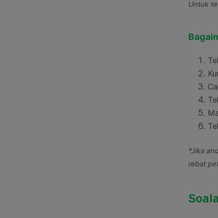
Untuk te
Bagaim
Te
Ku
Car
Te
Ma
Te
*Jika an
rebat pet
Soal