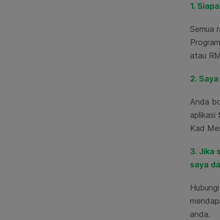
1. Siap
Semua r
Program
atau RM
2. Saya
Anda bo
aplikasi
Kad Mesr
3. Jika
saya da
Hubung
mendapa
anda.