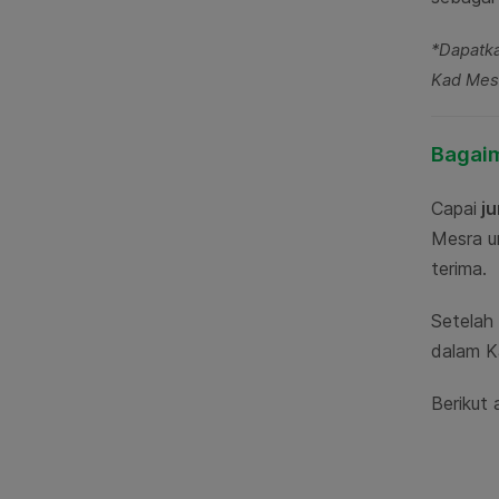
*Dapatka
Kad Mesr
Bagaim
Capai
ju
Mesra u
terima.
Setelah
dalam 
Berikut 