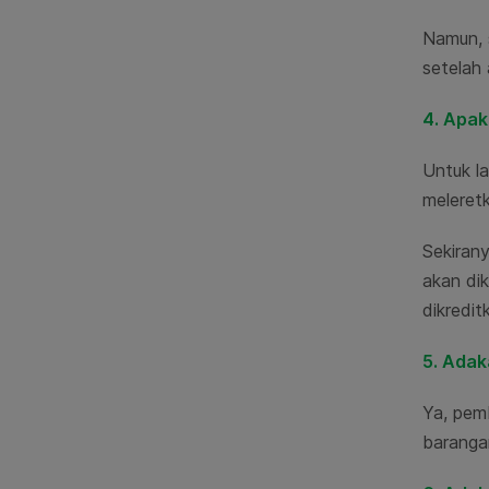
Namun, 
setelah
4. Apak
Untuk l
meleret
Sekiran
akan di
dikredit
5. Adak
Ya, pem
barangan