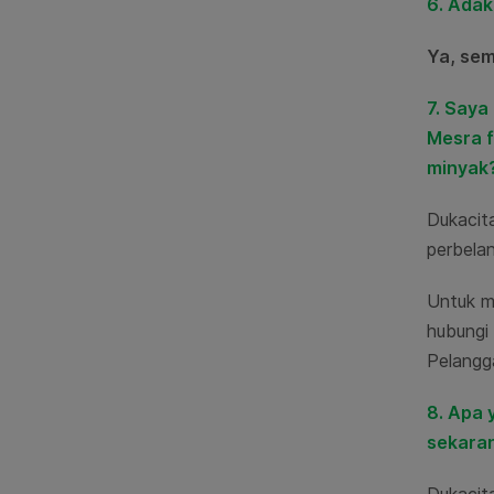
6. Adak
Ya, se
7. Saya
Mesra f
minyak
Dukacit
perbela
Untuk me
hubungi
Pelangg
8. Apa 
sekaran