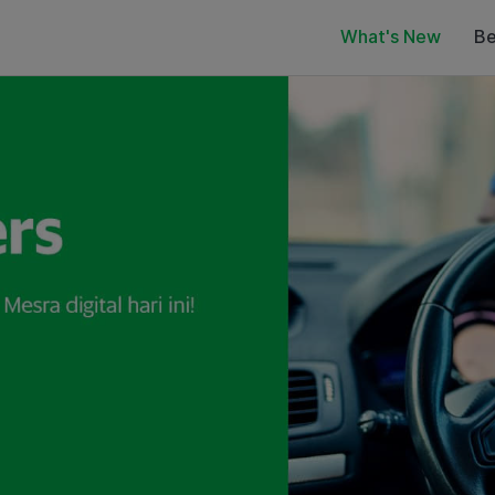
What's New
Be