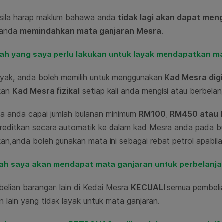
sila harap maklum bahawa anda
tidak lagi akan dapat men
 anda
memindahkan mata ganjaran Mesra
.
ah yang saya perlu lakukan untuk layak mendapatkan 
ayak, anda boleh memilih untuk menggunakan
Kad Mesra digi
kan
Kad Mesra fizikal
setiap kali anda mengisi atau berbelan
ya anda capai jumlah bulanan minimum
RM100, RM450 atau
kreditkan secara automatik ke dalam kad Mesra anda pada bu
kan,anda boleh gunakan mata ini sebagai rebat petrol apabil
ah saya akan mendapat mata ganjaran untuk perbelanja
belian barangan lain di Kedai Mesra
KECUALI
semua pembelia
 lain yang tidak layak untuk mata ganjaran.