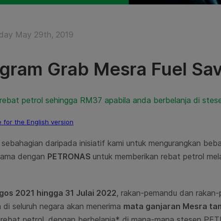
day May 29th, 2019
gram Grab Mesra Fuel Sa
 rebat petrol sehingga RM37 apabila anda berbelanja di st
e for the English version
 sebahagian daripada inisiatif kami untuk mengurangkan beba
asama dengan
PETRONAS
untuk memberikan rebat petrol mel
gos 2021 hingga 31 Julai 2022
, rakan-pemandu dan rakan-p
m di seluruh negara akan menerima
mata ganjaran Mesra t
 rebat petrol, dengan berbelanja* di mana-mana stesen P