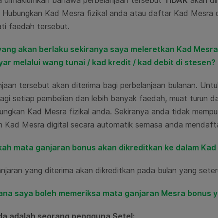
a dimaklumkan bahawa perbelanjaan tersebut
TIDAK
akan di
 Hubungkan Kad Mesra fizikal anda atau daftar Kad Mesra dig
ti faedah tersebut.
yang akan berlaku sekiranya saya meleretkan Kad Mesra 
r melalui wang tunai / kad kredit / kad debit di stesen?
njaan tersebut akan diterima bagi perbelanjaan bulanan. Unt
gi setiap pembelian dan lebih banyak faedah, muat turun da
ungkan Kad Mesra fizikal anda. Sekiranya anda tidak mempun
an Kad Mesra digital secara automatik semasa anda mendaft
akah mata ganjaran bonus akan dikreditkan ke dalam Ka
njaran yang diterima akan dikreditkan pada bulan yang seter
mana saya boleh memeriksa mata ganjaran Mesra bonus 
da adalah seorang pengguna Setel: