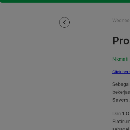
Wednes
Pro
Nikmati
Click her
Sebagai
bekerj
Savers
.
Dari
1 O
Platinu
sebagai