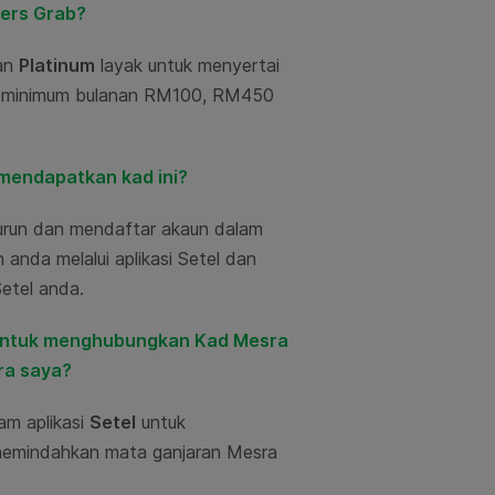
vers Grab?
an
Platinum
layak untuk menyertai
ah minimum bulanan RM100, RM450
mendapatkan kad ini?
run dan mendaftar akaun dalam
anda melalui aplikasi Setel dan
Setel anda.
a untuk menghubungkan Kad Mesra
ra saya?
am aplikasi
Setel
untuk
memindahkan mata ganjaran Mesra