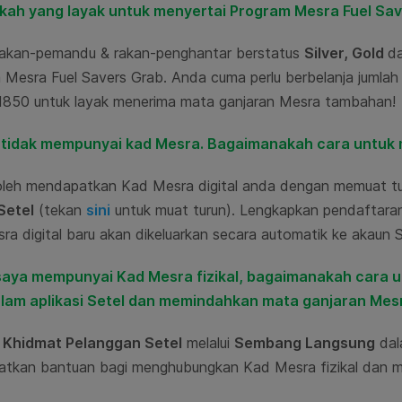
akah yang layak untuk menyertai Program Mesra Fuel Sa
akan-pemandu & rakan-penghantar berstatus
Silver, Gold
d
 Mesra Fuel Savers Grab. Anda cuma perlu berbelanja juml
850 untuk layak menerima mata ganjaran Mesra tambahan!
 tidak mempunyai kad Mesra. Bagaimanakah cara untuk 
leh mendapatkan Kad Mesra digital anda dengan memuat tu
Setel
(tekan
sini
untuk muat turun).
Lengkapkan pendaftaran 
a digital baru akan dikeluarkan secara automatik ke akaun 
 saya mempunyai Kad Mesra fizikal, bagaimanakah car
lam aplikasi Setel dan memindahkan mata ganjaran Mes
i
Khidmat Pelanggan Setel
melalui
Sembang Langsung
dal
tkan bantuan bagi menghubungkan Kad Mesra fizikal dan 