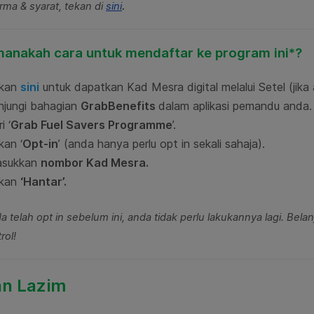
.
rma & syarat, tekan di
sini
anakah cara untuk mendaftar ke program ini*?
kan
sini
untuk dapatkan Kad Mesra digital melalui Setel (ji
njungi bahagian
GrabBenefits
dalam aplikasi pemandu anda.
i ‘
Grab Fuel Savers Programme
’.
kan ‘
Opt-in
’ (anda hanya perlu opt in sekali sahaja).
sukkan
nombor Kad Mesra.
kan
‘Hantar’.
da telah opt in sebelum ini, anda tidak perlu lakukannya lagi. Be
rol!
an Lazim