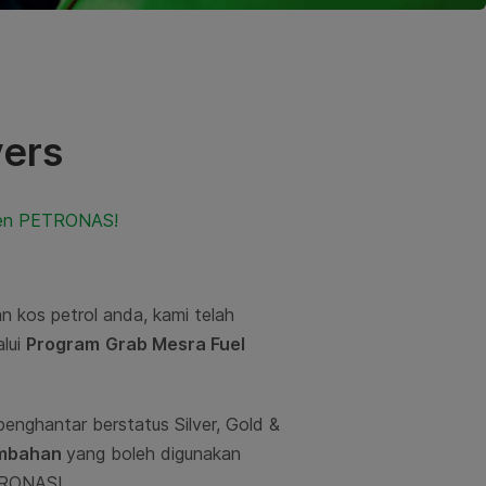
vers
esen PETRONAS!
n kos petrol anda, kami telah
alui
Program
Grab Mesra Fuel
enghantar berstatus Silver, Gold &
ambahan
yang boleh digunakan
ETRONAS!