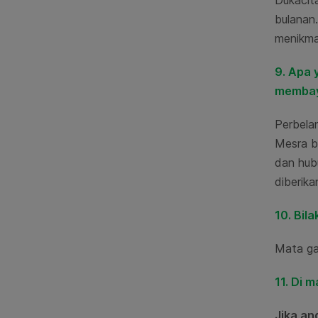
Dukacit
bulanan.
menikma
9. Apa 
membaya
Perbela
Mesra ba
dan hub
diberik
10. Bil
Mata ga
11. Di 
Jika an