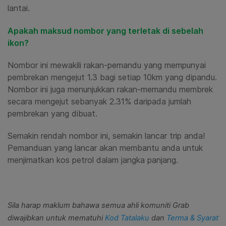
lantai.
Apakah maksud nombor yang terletak di sebelah
ikon?
Nombor ini mewakili rakan-pemandu yang mempunyai
pembrekan mengejut 1.3 bagi setiap 10km yang dipandu.
Nombor ini juga menunjukkan rakan-memandu membrek
secara mengejut sebanyak 2.31% daripada jumlah
pembrekan yang dibuat.
Semakin rendah nombor ini, semakin lancar trip anda!
Pemanduan yang lancar akan membantu anda untuk
menjimatkan kos petrol dalam jangka panjang.
Sila harap maklum bahawa semua ahli komuniti Grab
diwajibkan untuk mematuhi
Kod Tatalaku
dan
Terma & Syarat