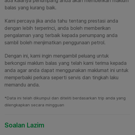
ada kalanya penumpang anda akan memberikan maklum
balas yang kurang baik.
Kami percaya jika anda tahu tentang prestasi anda
dengan lebih terperinci, anda boleh memberikan
pengalaman yang terbaik kepada penumpang anda
sambil boleh menjimatkan penggunaan petrol.
Dengan ini, kami ingin mengambil peluang untuk
berkongsi maklum balas yang telah kami terima kepada
anda agar anda dapat menggunakan maklumat ini untuk
memperbaiki perkara seperti servis dan tingkah laku
memandu anda.
*Data ini telah dikumpul dan diteliti berdasarkan trip anda yang
dilengkapkan secara mingguan
Soalan Lazim