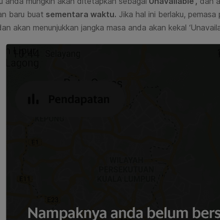
u anda mungkin akan
ditetapkan sebagai
‘Unavailable’,
dan a
n baru buat
sementara waktu
.
Jika hal ini berlaku,
pemasa 
dan akan menunjukkan jangka masa anda akan kekal ‘
Unavaila