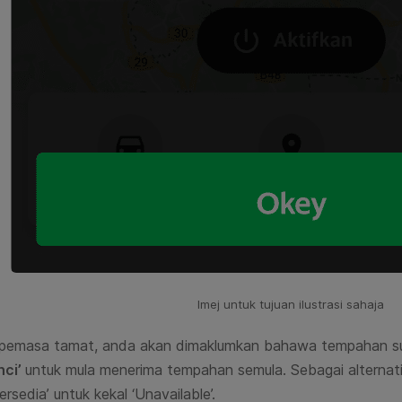
Imej untuk tujuan ilustrasi sahaja
 pemasa tamat, anda akan dimaklumkan bahawa tempahan su
nci’
untuk mula menerima tempahan semula. Sebagai alternat
rsedia’ untuk kekal ‘
Unavailable’.