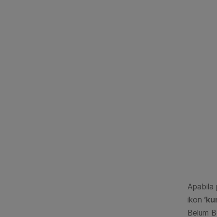
Apabila
ikon
‘ku
Belum Be