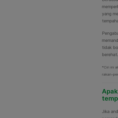
memper
yang
me
tempah
Pengaba
memandu
tidak b
berehat.
*Ciri ini 
rakan-pe
Apak
temp
Jika an