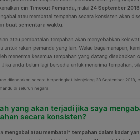
kenalkan
ciri Timeout Pemandu,
mulai
24 September 2018
ngabai atau membatal tempahan secara konsisten
akan dis
an
buat sementara waktu
.
ian atau pembatalan tempahan akan menyebabkan kelewat
 untuk rakan-pemandu yang lain. Walau bagaimanapun, kam
oleh menerima kesemua tempahan yang datang disebabkan ole
 Jika anda belum lagi bersedia untuk menerima tempahan, sila
akan
dilancarkan secara berperingkat. Menjelang 28 September 2018, ci
mandu di seluruh negara.
ah yang akan terjadi jika saya menga
ahan secara konsisten?
da
mengabai atau membatal* tempahan dalam kadar yang 