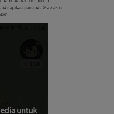
nda tidak boleh menerima
pada aplikasi pemandu Grab akan
ble’.