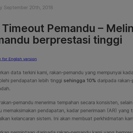
y September 20th, 2018
i Timeout Pemandu – Meli
andu berprestasi tinggi
e for English version
rkan data terkini kami, rakan-pemandu yang mempunyai kada
lehi pendapatan lebih tinggi
sehingga 10%
daripada rakan-
ndah.
 rakan-pemandu menerima tempahan secara konsisten, selai
u memaksimakan pendapatan, kadar
penerimaan (AR) yang ti
lkan kelancaran sistem. Ini akan
membuat perkhidmatan kami l
rkan permintaan daripada rakan-pemandu kami yang berpresta