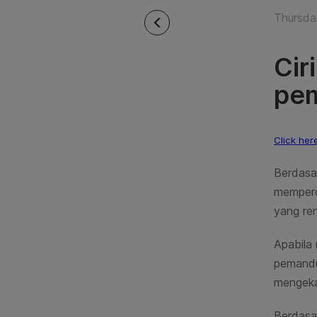
Thursda
Cir
pem
Click her
Berdasa
mempero
yang re
Apabila
pemand
mengeka
Berdasa