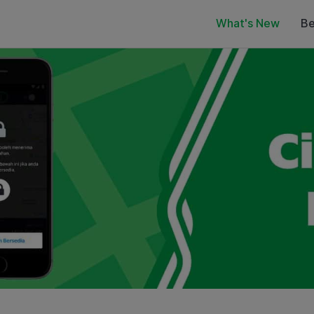
What's New
Be