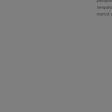
pemand
tempaha
muncul 