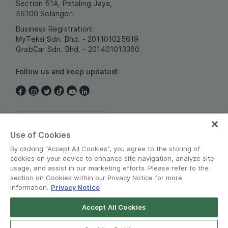
Section 51A, Petaling Jaya,
46100 Selangor.
Business Registration:
MyTeksi Sdn. Bhd. - 201101025619
GrabCar Sdn. Bhd. - 201401013360
Follow us and keep updated!
Malaysia
Use of Cookies
By clicking “Accept All Cookies”, you agree to the storing of
cookies on your device to enhance site navigation, analyze site
usage, and assist in our marketing efforts. Please refer to the
section on Cookies within our Privacy Notice for more
information.
Privacy Notice
Terms and Policies
•
Privacy Notice
Accept All Cookies
© Grab 2010 - 2026