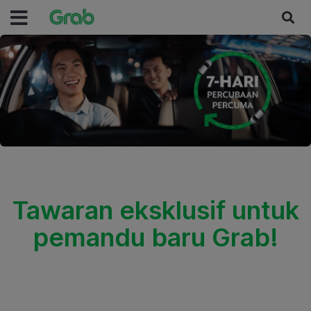
Tawaran eksklusif untuk
pemandu baru Grab!