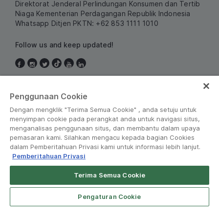
Direktorat Jenderal Perlindungan Konsumen dan Tertib
Niaga
Kementerian Perdagangan Republik Indonesia
Whatsapp Ditjen PKTN: +62 853 1111 1010
Follow us and keep updated!
Indonesia
Penggunaan Cookie
Dengan mengklik "Terima Semua Cookie" , anda setuju untuk
menyimpan cookie pada perangkat anda untuk navigasi situs,
menganalisas penggunaan situs, dan membantu dalam upaya
pemasaran kami. Silahkan mengacu kepada bagian Cookies
dalam Pemberitahuan Privasi kami untuk informasi lebih lanjut.
Pemberitahuan Privasi
Peraturan dan Kebijakan
•
Pemberitahuan Privasi
Terima Semua Cookie
© Grab 2010 - 2026
Pengaturan Cookie