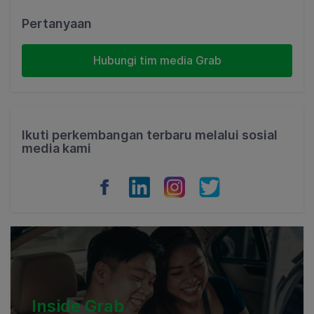
Malaysia
Pertanyaan
Indonesia
Hubungi tim media Grab
Thailand
Philippines
Ikuti perkembangan terbaru melalui sosial
media kami
Vietnam
Myanmar
Cambodia
Inside Grab