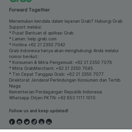
Forward Together
Menemukan kendala dalam layanan Grab? Hubungi Grab
Support melalui:
* Pusat Bantuan di aplikasi Grab
* Laman:
help.grab.com
* Hotline +62 21 2350 7042
Grab Indonesia hanya akan menghubungi Anda melalui
nomor berikut:
* Konsumen & Mitra Pengemudi: +62 21 2350 7078
* Mitra GrabMerchant: +62 21 2350 7045
* Tim Cepat Tanggap Grab: +62 21 2350 7077
Direktorat Jenderal Perlindungan Konsumen dan Tertib
Niaga
Kementerian Perdagangan Republik Indonesia
Whatsapp Ditjen PKTN: +62 853 1111 1010
Follow us and keep updated!