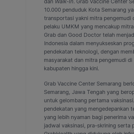
dan
Walk-In
. Grab Vaccine Center 
10.000 penduduk Kota Semarang yang t
transportasi yakni mitra pengemudi 
pelaku UMKM yang mencakup mitra 
Grab dan Good Doctor telah menjad
Indonesia dalam menyukseskan prog
pendekatan teknologi, dengan memban
masyarakat dan mitra pengemudi di I
kabupaten hingga kini.
Grab Vaccine Center Semarang berl
Semarang, Jawa Tengah yang beroper
untuk gelombang pertama vaksinasi.
pendekatan yang mengedepankan te
yang lebih nyaman bagi penerima vaks
jadwal vaksinasi, pra-skrining serta
GrabHealth yang didukung oleh infra