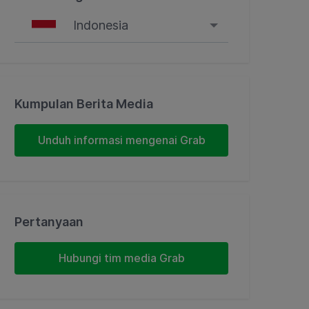
Indonesia
Singapore
Malaysia
Kumpulan Berita Media
Indonesia
Unduh informasi mengenai Grab
Thailand
Philippines
Pertanyaan
Vietnam
Hubungi tim media Grab
Myanmar
Cambodia