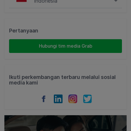
Indonesia
Singapore
Malaysia
Pertanyaan
Indonesia
Hubungi tim media Grab
Thailand
Philippines
Ikuti perkembangan terbaru melalui sosial
media kami
Vietnam
Myanmar
Cambodia