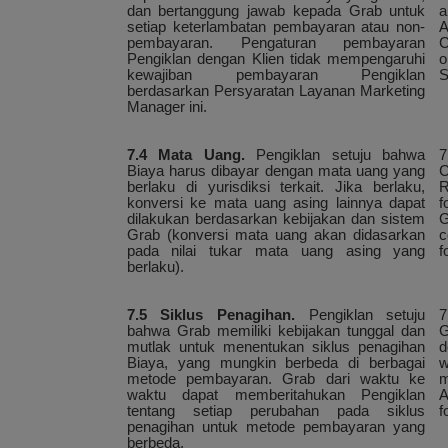
dan bertanggung jawab kepada Grab untuk
a
setiap keterlambatan pembayaran atau non-
A
pembayaran. Pengaturan pembayaran
C
Pengiklan dengan Klien tidak mempengaruhi
o
kewajiban pembayaran Pengiklan
S
berdasarkan Persyaratan Layanan Marketing
Manager ini.
7.4 Mata Uang.
Pengiklan setuju bahwa
7
Biaya harus dibayar dengan mata uang yang
C
berlaku di yurisdiksi terkait. Jika berlaku,
R
konversi ke mata uang asing lainnya dapat
f
dilakukan berdasarkan kebijakan dan sistem
G
Grab (konversi mata uang akan didasarkan
c
pada nilai tukar mata uang asing yang
f
berlaku).
7.5 Siklus Penagihan.
Pengiklan setuju
bahwa Grab memiliki kebijakan tunggal dan
G
mutlak untuk menentukan siklus penagihan
d
Biaya, yang mungkin berbeda di berbagai
w
metode pembayaran. Grab dari waktu ke
m
waktu dapat memberitahukan Pengiklan
A
tentang setiap perubahan pada siklus
f
penagihan untuk metode pembayaran yang
berbeda.