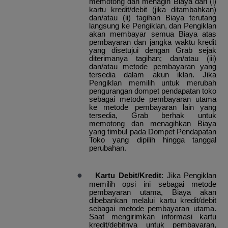
memotong dan menagih Biaya dari (i)
kartu kredit/debit (jika ditambahkan)
dan/atau (ii) tagihan Biaya terutang
langsung ke Pengiklan, dan Pengiklan
akan membayar semua Biaya atas
pembayaran dan jangka waktu kredit
yang disetujui dengan Grab sejak
diterimanya tagihan; dan/atau (iii)
dan/atau metode pembayaran yang
tersedia dalam akun iklan. Jika
Pengiklan memilih untuk merubah
pengurangan dompet pendapatan toko
sebagai metode pembayaran utama
ke metode pembayaran lain yang
tersedia, Grab berhak untuk
memotong dan menagihkan Biaya
yang timbul pada Dompet Pendapatan
Toko yang dipilih hingga tanggal
perubahan.
●
Kartu Debit/Kredit
: Jika Pengiklan
memilih opsi ini sebagai metode
pembayaran utama, Biaya akan
dibebankan melalui kartu kredit/debit
sebagai metode pembayaran utama.
Saat mengirimkan informasi kartu
kredit/debitnya untuk pembayaran,