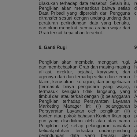
dilakukan terhadap data tersebut. Selain itu,
r
Pengiklan akan memastikan bahwa setiap
d
Data Pribadi yang diperoleh dari Pengguna
c
ditransfer sesuai dengan undang-undang dan
peraturan perlindungan data yang berlaku,
dan akan mengikuti semua arahan wajar dari
Grab terkait kepatuhan tersebut.
9. Ganti Rugi
9
Pengiklan akan membela, mengganti rugi,
A
dan membebaskan Grab dan masing-masing
h
afiliasi, direktur, pejabat, karyawan, dan
d
agennya dari dan terhadap setiap dan semua
f
klaim, kerusakan, kerugian, dan pengeluaran
d
(termasuk biaya pengacara yang wajar),
r
termasuk kerugian tidak langsung, yang
l
timbul dari atau terkait dengan (i) pelanggaran
A
Pengiklan terhadap Persyaratan Layanan
M
Marketing Manager ini; (ii) pelanggaran
b
Persyaratan Layanan oleh pengiklan; (iii)
c
konten atau pokok bahasan Konten Iklan apa
p
pun yang disediakan oleh atau atas nama
a
Pengiklan; (iv) setiap pelanggaran dan/atau
a
ketidakpatuhan terhadap undang-undang
(
perlindungan data yang berlaku oleh
a