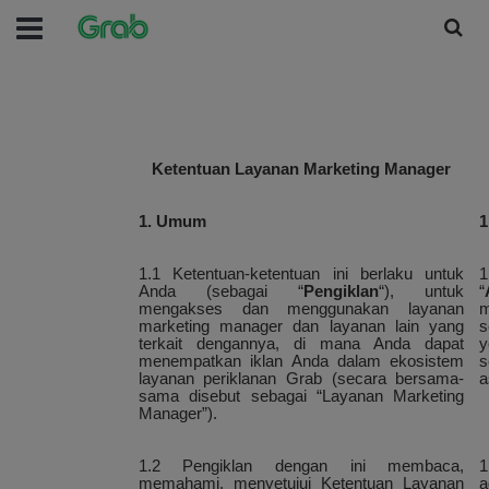
Ketentuan Layanan Marketing Manager
1. Umum
1
1.1 Ketentuan-ketentuan ini berlaku untuk
1
Anda (sebagai “
Pengiklan
“), untuk
“
mengakses dan menggunakan layanan
m
marketing manager dan layanan lain yang
s
terkait dengannya, di mana Anda dapat
y
menempatkan iklan Anda dalam ekosistem
s
layanan periklanan Grab (secara bersama-
a
sama disebut sebagai “Layanan Marketing
Manager”).
1.2 Pengiklan dengan ini membaca,
1
memahami, menyetujui Ketentuan Layanan
a