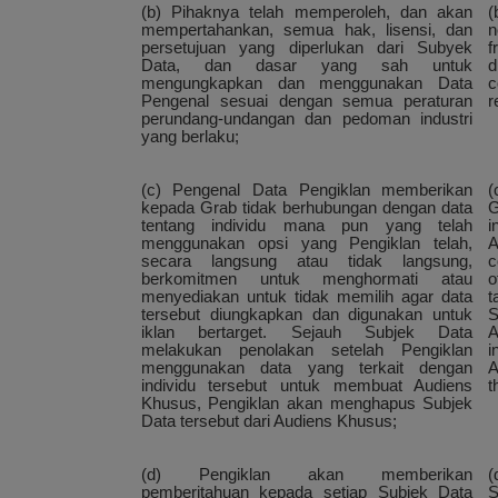
(b) Pihaknya telah memperoleh, dan akan
(
mempertahankan, semua hak, lisensi, dan
n
persetujuan yang diperlukan dari Subyek
f
Data, dan dasar yang sah untuk
d
mengungkapkan dan menggunakan Data
c
Pengenal sesuai dengan semua peraturan
r
perundang-undangan dan pedoman industri
yang berlaku;
(c) Pengenal Data Pengiklan memberikan
(
kepada Grab tidak berhubungan dengan data
G
tentang individu mana pun yang telah
i
menggunakan opsi yang Pengiklan telah,
A
secara langsung atau tidak langsung,
c
berkomitmen untuk menghormati atau
o
menyediakan untuk tidak memilih agar data
t
tersebut diungkapkan dan digunakan untuk
S
iklan bertarget. Sejauh Subjek Data
A
melakukan penolakan setelah Pengiklan
i
menggunakan data yang terkait dengan
A
individu tersebut untuk membuat Audiens
t
Khusus, Pengiklan akan menghapus Subjek
Data tersebut dari Audiens Khusus;
(d) Pengiklan akan memberikan
(
pemberitahuan kepada setiap Subjek Data
S