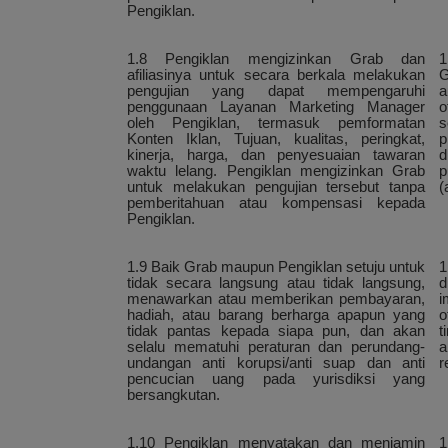
Pengiklan.
1.8 Pengiklan mengizinkan Grab dan
1
afiliasinya untuk secara berkala melakukan
G
pengujian yang dapat mempengaruhi
a
penggunaan Layanan Marketing Manager
o
oleh Pengiklan, termasuk pemformatan
s
Konten Iklan, Tujuan, kualitas, peringkat,
p
kinerja, harga, dan penyesuaian tawaran
d
waktu lelang. Pengiklan mengizinkan Grab
p
untuk melakukan pengujian tersebut tanpa
(
pemberitahuan atau kompensasi kepada
Pengiklan.
1.9 Baik Grab maupun Pengiklan setuju untuk
1
tidak secara langsung atau tidak langsung,
d
menawarkan atau memberikan pembayaran,
i
hadiah, atau barang berharga apapun yang
o
tidak pantas kepada siapa pun, dan akan
t
selalu mematuhi peraturan dan perundang-
a
undangan anti korupsi/anti suap dan anti
r
pencucian uang pada yurisdiksi yang
bersangkutan.
1.10 Pengiklan menyatakan dan menjamin
1