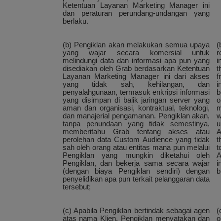
Ketentuan Layanan Marketing Manager ini
dan peraturan perundang-undangan yang
berlaku.
(b) Pengiklan akan melakukan semua upaya
(
yang wajar secara komersial untuk
r
melindungi data dan informasi apa pun yang
i
disediakan oleh Grab berdasarkan Ketentuan
t
Layanan Marketing Manager ini dari akses
f
yang tidak sah, kehilangan, dan
i
penyalahgunaan, termasuk enkripsi informasi
b
yang disimpan di balik jaringan server yang
o
aman dan organisasi, kontraktual, teknologi,
m
dan manajerial pengamanan. Pengiklan akan,
w
tanpa penundaan yang tidak semestinya,
u
memberitahu Grab tentang akses atau
A
perolehan data Custom Audience yang tidak
t
sah oleh orang atau entitas mana pun melalui
t
Pengiklan yang mungkin diketahui oleh
A
Pengiklan, dan bekerja sama secara wajar
i
(dengan biaya Pengiklan sendiri) dengan
b
penyelidikan apa pun terkait pelanggaran data
tersebut;
(c) Apabila Pengiklan bertindak sebagai agen
(
atas nama Klien, Pengiklan menyatakan dan
o