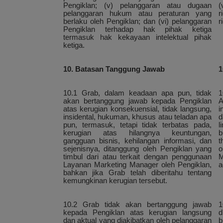
Pengiklan; (v) pelanggaran atau dugaan
(
pelanggaran hukum atau peraturan yang
r
berlaku oleh Pengiklan; dan (vi) pelanggaran
r
Pengiklan terhadap hak pihak ketiga
termasuk hak kekayaan intelektual pihak
ketiga.
10. Batasan Tanggung Jawab
1
10.1 Grab, dalam keadaan apa pun, tidak
1
akan bertanggung jawab kepada Pengiklan
A
atas kerugian konsekuensial, tidak langsung,
i
insidental, hukuman, khusus atau teladan apa
d
pun, termasuk, tetapi tidak terbatas pada,
l
kerugian atas hilangnya keuntungan,
b
gangguan bisnis, kehilangan informasi, dan
t
sejenisnya, ditanggung oleh Pengiklan yang
o
timbul dari atau terkait dengan penggunaan
M
Layanan Marketing Manager oleh Pengiklan,
a
bahkan jika Grab telah diberitahu tentang
kemungkinan kerugian tersebut.
10.2 Grab tidak akan bertanggung jawab
1
kepada Pengiklan atas kerugian langsung
d
dan aktual yang diakibatkan oleh pelanggaran
b