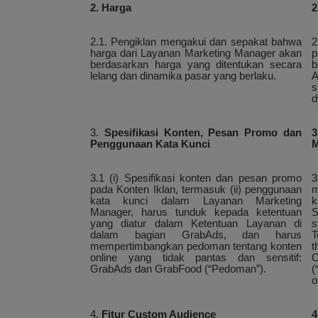
2. Harga
2
2.1. Pengiklan mengakui dan sepakat bahwa
2
harga dari Layanan Marketing Manager akan
p
berdasarkan harga yang ditentukan secara
b
lelang dan dinamika pasar yang berlaku.
A
s
d
3.
Spesifikasi Konten, Pesan Promo dan
3
Penggunaan Kata Kunci
M
3.1 (i) Spesifikasi konten dan pesan promo
3
pada Konten Iklan, termasuk (ii) penggunaan
m
kata kunci dalam Layanan Marketing
k
Manager, harus tunduk kepada ketentuan
S
yang diatur dalam Ketentuan Layanan di
s
dalam bagian GrabAds, dan harus
T
mempertimbangkan pedoman tentang konten
t
online yang tidak pantas dan sensitif:
O
GrabAds dan GrabFood (“Pedoman”).
(
o
4.
Fitur Custom Audience
4