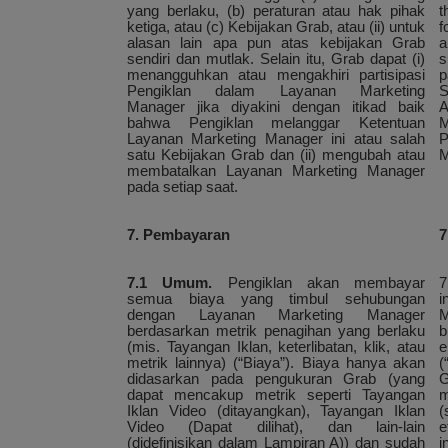
yang berlaku, (b) peraturan atau hak pihak
t
ketiga, atau (c) Kebijakan Grab, atau (ii) untuk
f
alasan lain apa pun atas kebijakan Grab
a
sendiri dan mutlak. Selain itu, Grab dapat (i)
s
menangguhkan atau mengakhiri partisipasi
p
Pengiklan dalam Layanan Marketing
S
Manager jika diyakini dengan itikad baik
A
bahwa Pengiklan melanggar Ketentuan
M
Layanan Marketing Manager ini atau salah
P
satu Kebijakan Grab dan (ii) mengubah atau
M
membatalkan Layanan Marketing Manager
pada setiap saat.
7. Pembayaran
7
7.1 Umum.
Pengiklan akan membayar
7
semua biaya yang timbul sehubungan
i
dengan Layanan Marketing Manager
M
berdasarkan metrik penagihan yang berlaku
b
(mis. Tayangan Iklan, keterlibatan, klik, atau
e
metrik lainnya) (“Biaya”). Biaya hanya akan
(
didasarkan pada pengukuran Grab (yang
G
dapat mencakup metrik seperti Tayangan
m
Iklan Video (ditayangkan), Tayangan Iklan
(
Video (Dapat dilihat), dan lain-lain
e
(didefinisikan dalam Lampiran A)) dan sudah
i