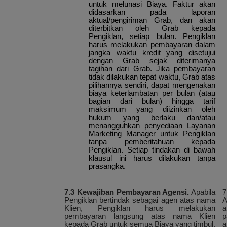
untuk melunasi Biaya. Faktur akan
didasarkan pada laporan
aktual/pengiriman Grab, dan akan
diterbitkan oleh Grab kepada
Pengiklan, setiap bulan. Pengiklan
harus melakukan pembayaran dalam
jangka waktu kredit yang disetujui
dengan Grab sejak diterimanya
tagihan dari Grab. Jika pembayaran
tidak dilakukan tepat waktu, Grab atas
pilihannya sendiri, dapat mengenakan
biaya keterlambatan per bulan (atau
bagian dari bulan) hingga tarif
maksimum yang diizinkan oleh
hukum yang berlaku dan/atau
menangguhkan penyediaan Layanan
Marketing Manager untuk Pengiklan
tanpa pemberitahuan kepada
Pengiklan. Setiap tindakan di bawah
klausul ini harus dilakukan tanpa
prasangka.
7.3 Kewajiban Pembayaran Agensi.
Apabila
7
Pengiklan bertindak sebagai agen atas nama
A
Klien, Pengiklan harus melakukan
a
pembayaran langsung atas nama Klien
p
kepada Grab untuk semua Biaya yang timbul,
a