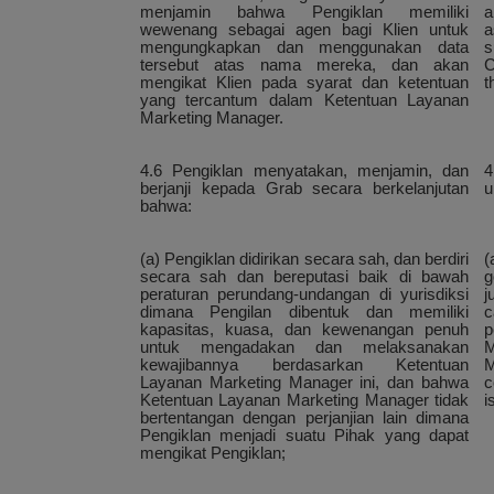
menjamin bahwa Pengiklan memiliki
a
wewenang sebagai agen bagi Klien untuk
a
mengungkapkan dan menggunakan data
s
tersebut atas nama mereka, dan akan
C
mengikat Klien pada syarat dan ketentuan
t
yang tercantum dalam Ketentuan Layanan
Marketing Manager.
4.6 Pengiklan menyatakan, menjamin, dan
4
berjanji kepada Grab secara berkelanjutan
u
bahwa:
(a) Pengiklan didirikan secara sah, dan berdiri
(
secara sah dan bereputasi baik di bawah
g
peraturan perundang-undangan di yurisdiksi
j
dimana Pengilan dibentuk dan memiliki
c
kapasitas, kuasa, dan kewenangan penuh
p
untuk mengadakan dan melaksanakan
M
kewajibannya berdasarkan Ketentuan
M
Layanan Marketing Manager ini, dan bahwa
c
Ketentuan Layanan Marketing Manager tidak
i
bertentangan dengan perjanjian lain dimana
Pengiklan menjadi suatu Pihak yang dapat
mengikat Pengiklan;