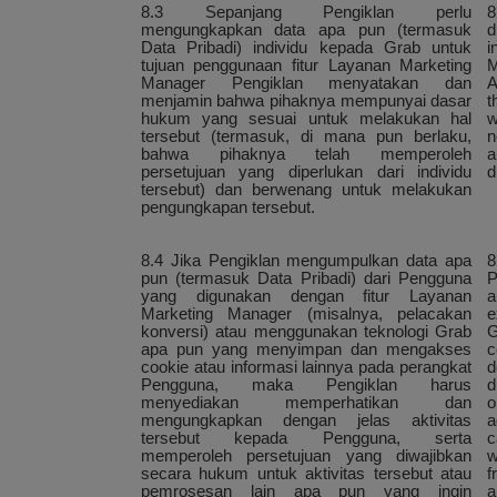
8.3 Sepanjang Pengiklan perlu
8
mengungkapkan data apa pun (termasuk
d
Data Pribadi) individu kepada Grab untuk
i
tujuan penggunaan fitur Layanan Marketing
M
Manager Pengiklan menyatakan dan
A
menjamin bahwa pihaknya mempunyai dasar
t
hukum yang sesuai untuk melakukan hal
w
tersebut (termasuk, di mana pun berlaku,
n
bahwa pihaknya telah memperoleh
a
persetujuan yang diperlukan dari individu
d
tersebut) dan berwenang untuk melakukan
pengungkapan tersebut.
8.4 Jika Pengiklan mengumpulkan data apa
8
pun (termasuk Data Pribadi) dari Pengguna
P
yang digunakan dengan fitur Layanan
a
Marketing Manager (misalnya, pelacakan
e
konversi) atau menggunakan teknologi Grab
G
apa pun yang menyimpan dan mengakses
c
cookie atau informasi lainnya pada perangkat
d
Pengguna, maka Pengiklan harus
d
menyediakan memperhatikan dan
o
mengungkapkan dengan jelas aktivitas
a
tersebut kepada Pengguna, serta
c
memperoleh persetujuan yang diwajibkan
w
secara hukum untuk aktivitas tersebut atau
f
pemrosesan lain apa pun yang ingin
a