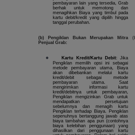
pembayaran lain yang tersedia, Grab
berhak untuk memotong dan
menagihkan Biaya yang timbul pada
kartu debit/kredit yang dipilih hingga
tanggal perubahan.
(b) Pengiklan Bukan Merupakan Mitra
(
Penjual Grab:
●
Kartu Kredit/Kartu Debit
: Jika
Pengiklan memilih opsi ini sebagai
metode pembayaran utama, Biaya
akan dibebankan melalui kartu
kredit/debit sebagai metode
pembayaran utama. Saat
mengirimkan informasi kartu
kredit/debitnya untuk pembayaran,
Pengiklan mengizinkan Grab untuk
mendapatkan persetujuan
sebelumnya dan menagih kartu
Pengiklan terhadap Biaya. Pengiklan
sepenuhnya bertanggung jawab atas
biaya tambahan apa pun (contohnya
biaya kelebihan penggunaan) yang
dihasilkan dari penggunaan kartu