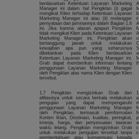
berdasarkan Ketentuan Layanan Marketing
A
Manager ini dalam hal Pengiklan (i) gagal
M
mengikat Klien terhadap Ketentuan Layanan
b
Marketing Manager ini atau (ii) melanggar
i
pernyataan dan jaminannya dalam Bagian 1.6
A
ini. Jika karena alasan apapun Pengiklan
M
tidak mengikat Klien pada Ketentuan Layanan
A
Marketing Manager ini, Pengiklan akan
o
bertanggung jawab untuk melakukan
C
kewajiban apa pun yang seharusnya
S
dibebankan pada Klien berdasarkan
a
Ketentuan Layanan Marketing Manager ini.
M
Grab dapat memberikan informasi tentang
t
penggunaan Layanan Marketing Manager
oleh Pengiklan atas nama Klien dengan Klien
tersebut.
1.7 Pengiklan mengizinkan Grab dan
1
afiliasinya untuk secara berkala melakukan
a
pengujian yang dapat mempengaruhi
m
penggunaan Layanan Marketing Manager
M
oleh Pengiklan, termasuk pemformatan
f
Konten Iklan, Destinasi, kualitas, peringkat,
p
kinerja, harga, dan penyesuaian tawaran
a
waktu lelang. Pengiklan mengizinkan Grab
c
untuk melakukan pengujian tersebut tanpa
c
pemberitahuan atau kompensasi kepada