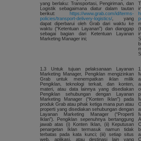
yang berlaku: Transportasi, Pengiriman, dan
T
Logistik sebagaimana diatur dalam tautan
berikut:
https://www.grab.com/id/terms-
h
policies/transport-delivery-logistics/
, yang
p
dapat diperbarui oleh Grab dari waktu ke
m
waktu (“Ketentuan Layanan”) dan dianggap
(
sebagai bagian dari Ketentuan Layanan
i
Marketing Manager ini;
S
b
m
S
1.3 Untuk tujuan pelaksanaan Layanan
1
Marketing Manager, Pengiklan mengizinkan
M
Grab untuk menempatkan iklan milik
a
Pengiklan, teknologi terkait, dan konten,
a
materi, atau data lainnya yang disediakan
o
Pengiklan sehubungan dengan Layanan
p
Marketing Manager (“Konten Iklan”) pada
M
produk Grab atau pihak ketiga mana pun atau
G
properti yang disediakan sehubungan dengan
a
Layanan Marketing Manager (“Properti
M
Iklan”). Pengiklan sepenuhnya bertanggung
A
jawab atas (i) Konten Iklan, (ii) Keputusan
C
penargetan Iklan termasuk namun tidak
b
terbatas pada kata kunci; (iii) setiap situs
a
web, aplikasi, atau destinasi lain yang
C