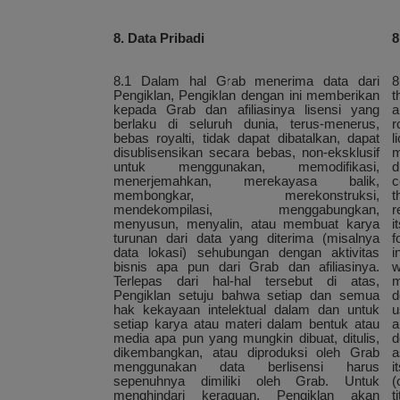
8. Data Pribadi
8
8.1 Dalam hal Grab menerima data dari
8
Pengiklan, Pengiklan dengan ini memberikan
t
kepada Grab dan afiliasinya lisensi yang
a
berlaku di seluruh dunia, terus-menerus,
r
bebas royalti, tidak dapat dibatalkan, dapat
l
disublisensikan secara bebas, non-eksklusif
m
untuk menggunakan, memodifikasi,
d
menerjemahkan, merekayasa balik,
c
membongkar, merekonstruksi,
t
mendekompilasi, menggabungkan,
r
menyusun, menyalin, atau membuat karya
i
turunan dari data yang diterima (misalnya
f
data lokasi) sehubungan dengan aktivitas
i
bisnis apa pun dari Grab dan afiliasinya.
w
Terlepas dari hal-hal tersebut di atas,
m
Pengiklan setuju bahwa setiap dan semua
d
hak kekayaan intelektual dalam dan untuk
u
setiap karya atau materi dalam bentuk atau
a
media apa pun yang mungkin dibuat, ditulis,
d
dikembangkan, atau diproduksi oleh Grab
a
menggunakan data berlisensi harus
i
sepenuhnya dimiliki oleh Grab. Untuk
(
menghindari keraguan, Pengiklan akan
t