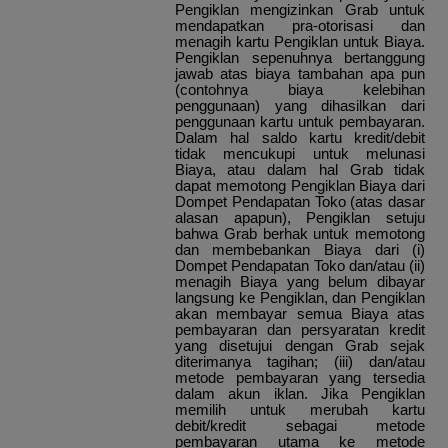
Pengiklan mengizinkan Grab untuk
mendapatkan pra-otorisasi dan
menagih kartu Pengiklan untuk Biaya.
Pengiklan sepenuhnya bertanggung
jawab atas biaya tambahan apa pun
(contohnya biaya kelebihan
penggunaan) yang dihasilkan dari
penggunaan kartu untuk pembayaran.
Dalam hal saldo kartu kredit/debit
tidak mencukupi untuk melunasi
Biaya, atau dalam hal Grab tidak
dapat memotong Pengiklan Biaya dari
Dompet Pendapatan Toko (atas dasar
alasan apapun), Pengiklan setuju
bahwa Grab berhak untuk memotong
dan membebankan Biaya dari (i)
Dompet Pendapatan Toko dan/atau (ii)
menagih Biaya yang belum dibayar
langsung ke Pengiklan, dan Pengiklan
akan membayar semua Biaya atas
pembayaran dan persyaratan kredit
yang disetujui dengan Grab sejak
diterimanya tagihan; (iii) dan/atau
metode pembayaran yang tersedia
dalam akun iklan. Jika Pengiklan
memilih untuk merubah kartu
debit/kredit sebagai metode
pembayaran utama ke metode