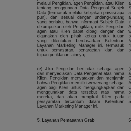
melalui Pengiklan, agen Pengiklan, atau Klien
a
tentang penggunaan Data Pengenal Subjek
S
Data (termasuk melalui kebijakan privasi apa
a
pun), dan sesuai dengan undang-undang
a
yang berlaku, bahwa informasi Subjek Data
i
dikumpulkan oleh Pengiklan, milik Pengiklan
A
agen atau Klien dapat dibagi dengan dan
w
digunakan oleh pihak ketiga untuk tujuan
p
yang ditentukan berdasarkan Ketentuan
M
Layanan Marketing Manager ini, termasuk
m
untuk pemasaran, penargetan iklan, dan
p
tujuan periklanan lainnya;
(e) Jika Pengiklan bertindak sebagai agen
(
dan menyediakan Data Pengenal atas nama
a
Klien, Pengiklan menyatakan dan menjamin
C
bahwa Pengiklan memiliki wewenang sebagai
A
agen bagi Klien untuk mengungkapkan dan
C
menggunakan data tersebut atas nama
b
mereka, dan akan mengikat Klien pada
c
persyaratan tercantum dalam Ketentuan
S
Layanan Marketing Manager ini.
5. Layanan Pemasaran Grab
5