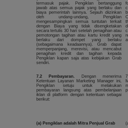
termasuk pajak. Pengiklan bertanggung
f
jawab atas semua pajak yang berlaku dan
c
biaya pemerintah lainnya. Sejauh diizinkan
b
oleh undang-undang, Pengiklan
C
mengesampingkan semua tuntutan terkait
t
dengan Biaya yang tidak disengketakan
d
secara tertulis 30 hari setelah penagihan atau
c
pemotongan tagihan atau kartu kredit yang
r
berlaku dari dompet yang berlaku
a
(sebagaimana keadaannya). Grab dapat
memperpanjang, merevisi, atau mencabut
penagihan kredit dan tagihan kepada
Pengiklan kapan saja atas kebijakan Grab
sendiri.
7.2 Pembayaran.
Dengan menerima
7
Ketentuan Layanan Marketing Manager ini,
M
Pengiklan setuju untuk melakukan
m
pembayaran langsung atas pembelanjaan
p
iklan di platform dengan ketentuan sebagai
berikut:
(a) Pengiklan adalah Mitra Penjual Grab
(