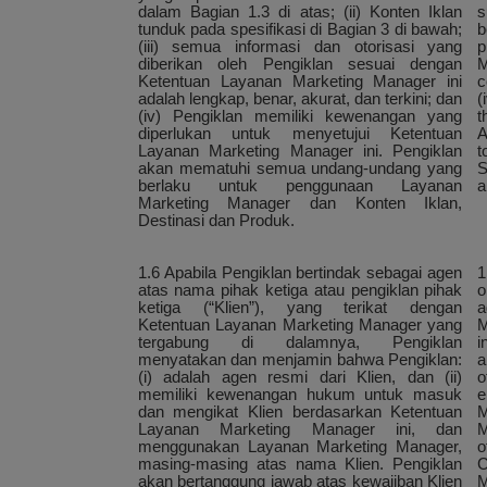
dalam Bagian 1.3 di atas; (ii) Konten Iklan
s
tunduk pada spesifikasi di Bagian 3 di bawah;
b
(iii) semua informasi dan otorisasi yang
p
diberikan oleh Pengiklan sesuai dengan
M
Ketentuan Layanan Marketing Manager ini
c
adalah lengkap, benar, akurat, dan terkini; dan
(
(iv) Pengiklan memiliki kewenangan yang
t
diperlukan untuk menyetujui Ketentuan
A
Layanan Marketing Manager ini. Pengiklan
t
akan mematuhi semua undang-undang yang
S
berlaku untuk penggunaan Layanan
a
Marketing Manager dan Konten Iklan,
Destinasi dan Produk.
1.6 Apabila Pengiklan bertindak sebagai agen
1
atas nama pihak ketiga atau pengiklan pihak
o
ketiga (“Klien”), yang terikat dengan
a
Ketentuan Layanan Marketing Manager yang
M
tergabung di dalamnya, Pengiklan
i
menyatakan dan menjamin bahwa Pengiklan:
a
(i) adalah agen resmi dari Klien, dan (ii)
o
memiliki kewenangan hukum untuk masuk
e
dan mengikat Klien berdasarkan Ketentuan
M
Layanan Marketing Manager ini, dan
M
menggunakan Layanan Marketing Manager,
o
masing-masing atas nama Klien. Pengiklan
C
akan bertanggung jawab atas kewajiban Klien
M