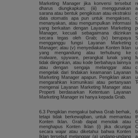
Marketing Manager jika konversi tersebut
r
dharus diungkapkan; (iii) menggunakan
a
sarana atau bentuk pengikisan atau ekstraksi
e
data otomatis apa pun untuk mengakses,
c
menanyakan, atau mengumpulkan informasi
M
yang berkaitan dengan Layanan Marketing
p
Manager, kecuali sebagaimana diizinkan
w
secara tegas oleh Grab; (iv) berupaya
S
mengganggu fungsi Layanan Marketing
c
Manager; atau (v) menyediakan Konten Iklan
u
yang mengandung atau terhubung ke
c
malware, spyware, perangkat lunak yang
M
tidak diinginkan, atau kode berbahaya lainnya
m
atau dengan sengaja melanggar atau
c
mengelak dari tindakan keamanan Layanan
M
Marketing Manager apapun. Pengiklan akan
u
mengarahkan komunikasi atau pertanyaan
T
mengenai Layanan Marketing Manager atau
Properti berdasarkan Ketentuan Layanan
Marketing Manager ini hanya kepada Grab.
6.3 Pengiklan mengakui bahwa Grab berhak,
6
tetapi tidak berkewajiban, untuk memantau
t
Konten Iklan. Grab dapat menolak atau
C
menghapus Konten Iklan (i) jika dicurigai
C
secara wajar atau diketahui bahwa Konten
b
Iklan tersebut melanggar (a) undang-undang
a