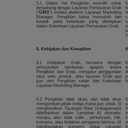
5.1 Dalam hal Pengiklan memilih untuk
5
bergabung dengan Layanan Pemasaran Grab
M
(“
GMS
”) melalui platform Layanan Marketing
M
Manager, Pengiklan harus mematuhi dan
c
tunduk pada ketentuan yang ditetapkan
u
dalam Ketentuan Layanan Pemasaran Grab.
o
a
i
6. Kebijakan dan Kewajiban
6
6.1 Kebijakan Grab, bersama dengan
6
persyaratan tambahan apapun antara
t
Pengiklan dan Grab, mengatur penggunaan
A
situs web, produk, atau layanan Grab apa
p
pun oleh Pengiklan selain dari Ketentuan
M
Layanan Marketing Manager.
6.2 Pengiklan tidak akan, dan tidak akan
6
mengizinkan pihak ketiga mana pun untuk, (i)
a
menghasilkan Tayangan Iklan (sebagaimana
f
didefinisikan dalam Lampiran A) otomatis,
I
menipu, atau tidak valid , pertanyaan, klik,
i
konversi, atau tindakan pengguna lainnya; (ii)
a
merahasiakan konversi untuk Layanan
M