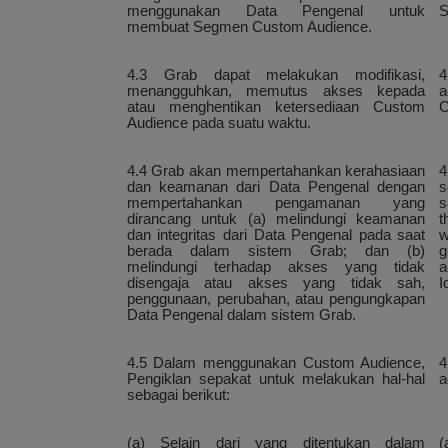
menggunakan Data Pengenal untuk
S
membuat Segmen Custom Audience.
4.3 Grab dapat melakukan modifikasi,
4
menangguhkan, memutus akses kepada
a
atau menghentikan ketersediaan Custom
C
Audience pada suatu waktu.
4.4 Grab akan mempertahankan kerahasiaan
4
dan keamanan dari Data Pengenal dengan
s
mempertahankan pengamanan yang
s
dirancang untuk (a) melindungi keamanan
t
dan integritas dari Data Pengenal pada saat
w
berada dalam sistem Grab; dan (b)
g
melindungi terhadap akses yang tidak
a
disengaja atau akses yang tidak sah,
I
penggunaan, perubahan, atau pengungkapan
Data Pengenal dalam sistem Grab.
4.5 Dalam menggunakan Custom Audience,
4
Pengiklan sepakat untuk melakukan hal-hal
a
sebagai berikut:
(a) Selain dari yang ditentukan dalam
(