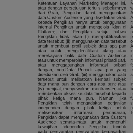
Ketentuan Layanan Marketing Manager ini,
M
atau dengan persetujuan tertulis sebelumnya
w
dari Grab, Pengiklan dapat menggunakan
A
data Custom Audience yang disediakan Grab
A
kepada Pengiklan hanya untuk penggunaan
m
internal Pengiklan untuk mengelola iklan di
A
Platform; dan Pengiklan setuju bahwa
p
Pengiklan tidak akan (i) mempublikasikan
p
data tersebut; (ii) menggunakan data tersebut
o
untuk membuat profil subjek data apa pun
A
atau untuk mengidentifikasi ulang atau
i
merekayasa balik data Custom Audience
i
atau untuk memperoleh informasi pribadi dari,
m
atau menggabungkan informasi pribadi
f
dengan, non-Data Pribadi apa pun yang
m
disediakan oleh Grab; (iii) menggunakan data
a
tersebut untuk melibatkan kembali subjek
H
data mana pun dengan cara apa pun; atau
i
(iv) menjual, menyewakan, mentransfer, atau
l
memberikan akses ke data tersebut kepada
m
pihak ketiga mana pun. Namun, jika
f
Pengiklan telah mengadakan perjanjian
s
independen dengan pihak ketiga untuk
u
melisensikan informasi pemasaran,
T
Pengiklan dapat menggunakan data Custom
Audience semata-mata untuk memenuhi
kewajiban independen Pengiklan, tunduk
pada persyaratan persyaratan berdasarkan