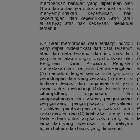
memberikan bantuan yang diperlukan oleh
Grab dan afiliasinya untuk membuktikan dan
menyempurnakan kepemilikan, hak,
kepentingan, dan kepemilikan Grab (atau
afiliasinya) atas hak kekayaan intelektual
tersebut.
8.2 Saat memproses data tentang individu
8
yang dapat diidentifikasi dari data tersebut,
w
atau dari data tersebut dan informasi lain
t
yang dapat atau mungkin dapat diakses oleh
A
Pengiklan (“
Data Pribadi
“), Pengiklan
(
menyatakan dan menjamin bahwa Pengiklan:
w
(A) mematuhi dengan semua undang-undang
a
perlindungan data yang berlaku, (B) memiliki
p
tindakan teknis dan organisasional yang
m
wajar untuk melindungi Data Pribadi yang
c
dikumpulkan, digunakan, dan
u
diungkapkannya dari akses, pengumpulan,
d
penggunaan, pengungkapan, penyalinan,
s
modifikasi, pembuangan yang tidak sah, atau
P
risiko serupa; dan (C) tidak akan menyimpan
n
Data Pribadi untuk jangka waktu yang lebih
l
lama dari yang diperlukan untuk melayani
tujuan hukum dan bisnis yang dimaksud.