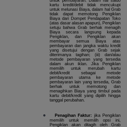
untuk pembayaran. Dalam hal saldo
kartu kredit/debit tidak mencukupi
untuk melunasi Biaya, dalam hal Grab
tidak dapat memotong Pengiklan
Biaya dari Dompet Pendapatan Toko
(atas dasar alasan apapun), Pengiklan
setuju bahwa Grab berhak menagih
Biaya secara langsung kepada
Pengiklan, dan Pengiklan akan
membayar semua Biaya atas
pembayaran dan jangka waktu kredit
yang disetujui dengan Grab sejak
diterimanya tagihan; (iii) dan/atau
metode pembayaran yang tersedia
dalam akun iklan. Jika Pengiklan
memilih untuk merubah kartu
debit/kredit sebagai metode
pembayaran utama ke metode
pembayaran lain yang tersedia, Grab
berhak untuk memotong dan
menagihkan Biaya yang timbul pada
kartu debit/kredit yang dipilih hingga
tanggal perubahan.
●
Penagihan Faktur:
jika Pengiklan
memilih untuk memilih opsi ini,
Pengiklan akan ditagih oleh Grab