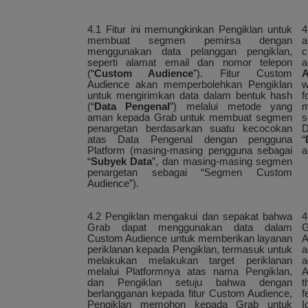
4.1 Fitur ini memungkinkan Pengiklan untuk
4
membuat segmen pemirsa dengan
a
menggunakan data pelanggan pengiklan,
c
seperti alamat email dan nomor telepon
(“
Custom Audience
”). Fitur Custom
A
Audience akan memperbolehkan Pengiklan
w
untuk mengirimkan data dalam bentuk hash
f
(“
Data Pengenal
”) melalui metode yang
m
aman kepada Grab untuk membuat segmen
s
penargetan berdasarkan suatu kecocokan
D
atas Data Pengenal dengan pengguna
“
Platform (masing-masing pengguna sebagai
a
“
Subyek Data
”, dan masing-masing segmen
penargetan sebagai “Segmen Custom
Audience”).
4.2 Pengiklan mengakui dan sepakat bahwa
4
Grab dapat menggunakan data dalam
G
Custom Audience untuk memberikan layanan
A
periklanan kepada Pengiklan, termasuk untuk
a
melakukan melakukan target periklanan
a
melalui Platformnya atas nama Pengiklan,
A
dan Pengiklan setuju bahwa dengan
t
berlangganan kepada fitur Custom Audience,
f
Pengiklan memohon kepada Grab untuk
I