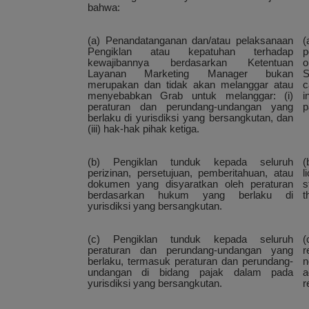
bahwa:
(a) Penandatanganan dan/atau pelaksanaan
(
Pengiklan atau kepatuhan terhadap
p
kewajibannya berdasarkan Ketentuan
o
Layanan Marketing Manager bukan
S
merupakan dan tidak akan melanggar atau
c
menyebabkan Grab untuk melanggar: (i)
i
peraturan dan perundang-undangan yang
p
berlaku di yurisdiksi yang bersangkutan, dan
(iii) hak-hak pihak ketiga.
(b) Pengiklan tunduk kepada seluruh
(
perizinan, persetujuan, pemberitahuan, atau
l
dokumen yang disyaratkan oleh peraturan
s
berdasarkan hukum yang berlaku di
t
yurisdiksi yang bersangkutan.
(c) Pengiklan tunduk kepada seluruh
(
peraturan dan perundang-undangan yang
r
berlaku, termasuk peraturan dan perundang-
n
undangan di bidang pajak dalam pada
a
yurisdiksi yang bersangkutan.
r