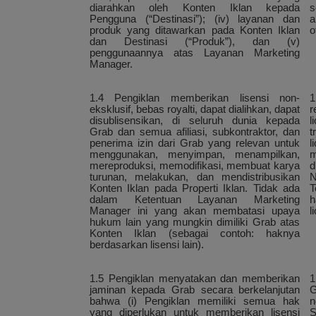
diarahkan oleh Konten Iklan kepada
s
Pengguna (“Destinasi”); (iv) layanan dan
a
produk yang ditawarkan pada Konten Iklan
o
dan Destinasi (“Produk”), dan (v)
penggunaannya atas Layanan Marketing
Manager.
1.4 Pengiklan memberikan lisensi non-
1
eksklusif, bebas royalti, dapat dialihkan, dapat
r
disublisensikan, di seluruh dunia kepada
l
Grab dan semua afiliasi, subkontraktor, dan
t
penerima izin dari Grab yang relevan untuk
l
menggunakan, menyimpan, menampilkan,
m
mereproduksi, memodifikasi, membuat karya
d
turunan, melakukan, dan mendistribusikan
N
Konten Iklan pada Properti Iklan. Tidak ada
T
dalam Ketentuan Layanan Marketing
h
Manager ini yang akan membatasi upaya
l
hukum lain yang mungkin dimiliki Grab atas
Konten Iklan (sebagai contoh: haknya
berdasarkan lisensi lain).
1.5 Pengiklan menyatakan dan memberikan
1
jaminan kepada Grab secara berkelanjutan
G
bahwa (i) Pengiklan memiliki semua hak
n
yang diperlukan untuk memberikan lisensi
S