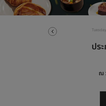
Tuesday
ประ
ณ ว