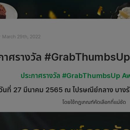
 March 29th, 2022
กาศรางวัล #GrabThumbsU
ประกาศรางวัล #GrabThumbsUp A
ันที่ 27 มีนาคม 2565 ณ ไปรษณีย์กลาง บางรัก
โดยใช้กฎเกณฑ์คัดเลือกที่แน่ชัด