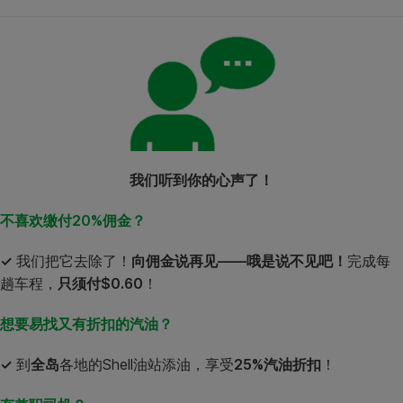
我们听到你的心声了！
不喜欢缴付
20%
佣金？
✓
我们把它去除了！
向佣金说再见——哦是说不见吧！
完成每
趟车程，
只须付
$0.60
！
想要易找又有折扣的汽油？
✓
到
全岛
各地的Shell油站添油，享受
25%
汽油折扣
！