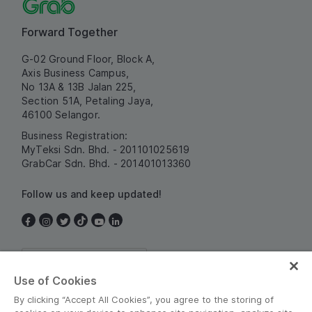
Forward Together
G-02 Ground Floor, Block A,
Axis Business Campus,
No 13A & 13B Jalan 225,
Section 51A, Petaling Jaya,
46100 Selangor.
Business Registration:
MyTeksi Sdn. Bhd. - 201101025619
GrabCar Sdn. Bhd. - 201401013360
Follow us and keep updated!
Malaysia
Use of Cookies
By clicking “Accept All Cookies”, you agree to the storing of