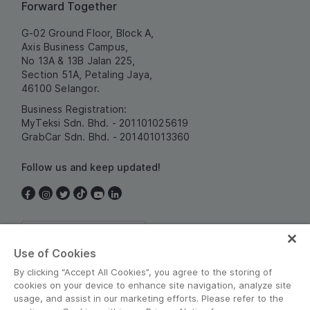
Forward Together
G-02 Ground Floor, Block A,
Axis Business Campus,
No 13A & 13B Jalan 225,
Section 51A, Petaling Jaya,
46100 Selangor.
Business Registration:
MyTeksi Sdn. Bhd. - 201101025619
GrabCar Sdn. Bhd. - 201401013360
Follow us and keep updated!
Malaysia
Use of Cookies
By clicking “Accept All Cookies”, you agree to the storing of
cookies on your device to enhance site navigation, analyze site
usage, and assist in our marketing efforts. Please refer to the