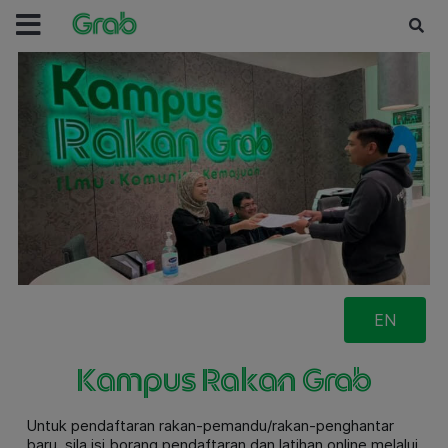
EN
Kampus Rakan Grab
Untuk pendaftaran rakan-pemandu/rakan-penghantar
baru, sila isi borang pendaftaran dan latihan online melalui