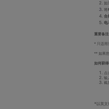
如
将
合
电
重要备注
* 只适用至
** 如果
如何获得
点
输
截
*以英