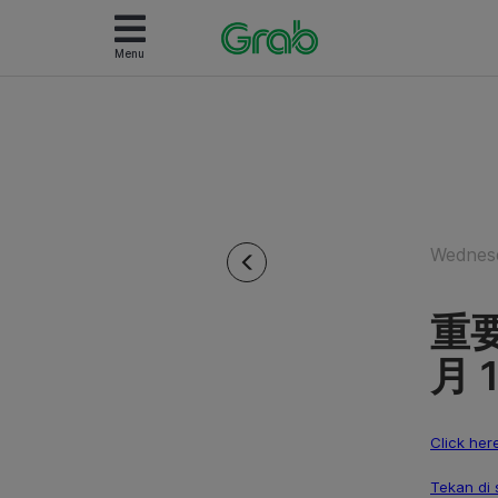
Menu
Wednesd
重要
月 
Click her
Tekan di 