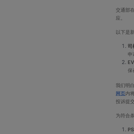
交通部
应。
以下是
司
申
E
保
我们明
网页
内
投诉提
为符合条
P