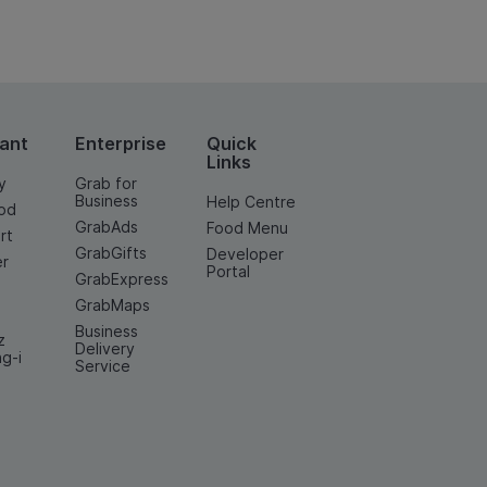
ant
Enterprise
Quick
Links
y
Grab for
Business
Help Centre
od
GrabAds
Food Menu
rt
GrabGifts
Developer
er
Portal
GrabExpress
GrabMaps
Business
z
Delivery
ng-i
Service