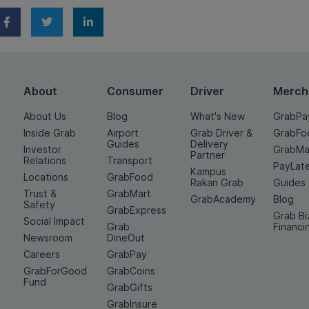
About
Consumer
Driver
Merch
About Us
Blog
What's New
GrabPa
Inside Grab
Airport
Grab Driver &
GrabFo
Guides
Delivery
Investor
GrabMa
Partner
Relations
Transport
PayLat
Kampus
Locations
GrabFood
Rakan Grab
Guides
Trust &
GrabMart
GrabAcademy
Blog
Safety
GrabExpress
Grab Bi
Social Impact
Grab
Financi
Newsroom
DineOut
Careers
GrabPay
GrabForGood
GrabCoins
Fund
GrabGifts
GrabInsure