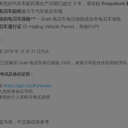
果您的汽车车龄距离生产日期已超过 3 年，需张贴
Puspakom
电召车贴纸
展示于汽车前后车镜
格的电召车保险**
– Grab 电召车每日保险或全年电召车保险
召车通行证
(E-Hailing Vehicle Permit，简称EVP)
：
 2019 年 12 月 31 日为止
您已经购买 Grab 电召车每日保险 (GDI)，请展示司机伙伴应用程序内 Gr
考试及格的证明：
击
https://grb.to/JPJresults
入您的身份证号码
屏您的个人资料与考试成绩
文版为准，中文版仅供参考