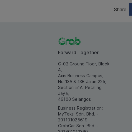
Share:
Forward Together
G-02 Ground Floor, Block
A,
Axis Business Campus,
No 13A & 13B Jalan 225,
Section 51A, Petaling
Jaya,
46100 Selangor.
Business Registration:
MyTeksi Sdn. Bhd. -
201101025619
GrabCar Sdn. Bhd. -
201401013360