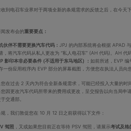
在收到电召车业界对于两项全新的条规需求的反馈之后，在今天
新闻发布会的
重要要点：
机伙伴不需要更换汽车代码：
JPJ 的内部系统将会根据 APAD 与
请，将汽车代码从私人更改为 “私人电召车” (AH 代码)。AH
VP 影印本非必要条件 (不适用于东马地区) ：
如前所述，EVP 
存一份应用程序内 EVP 部分的屏幕截图，方便您在执法人员向
白您在过去 2 天内为符合全新条规需求，可能已经投入大量的
将您因更改汽车代码所带来的费用或更改，呈交报告以向当局申
交于交通部。
规，我们敦促您在 10 月 12 日之前获得以下文件：
SV 驾照
，又或如果您目前正在等待 PSV 驾照，请展示
考试及格