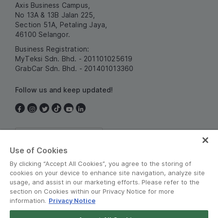
Axis Business Campus,
No 13A & 13B Jalan 225,
Section 51A, Petaling Jaya,
46100 Selangor.
Business Registration:
MyTeksi Sdn. Bhd. - 201101025619
GrabCar Sdn. Bhd. - 201401013360
Follow us and keep updated!
Malaysia
Use of Cookies
By clicking “Accept All Cookies”, you agree to the storing of
cookies on your device to enhance site navigation, analyze site
usage, and assist in our marketing efforts. Please refer to the
section on Cookies within our Privacy Notice for more
information.
Privacy Notice
Terms and Policies
•
Privacy Notice