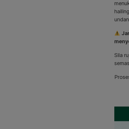
menuk
hailin
undan
Jan
menye
Sila r
semas
Prose