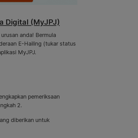
 Digital (MyJPJ)
n urusan anda! Bermula
eraan E-Hailing (tukar status
aplikasi MyJPJ.
 lengkapkan pemeriksaan
angkah 2.
ang diberikan untuk