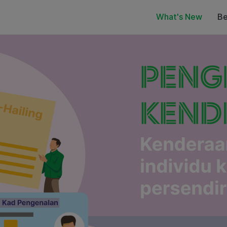
What's New
Be