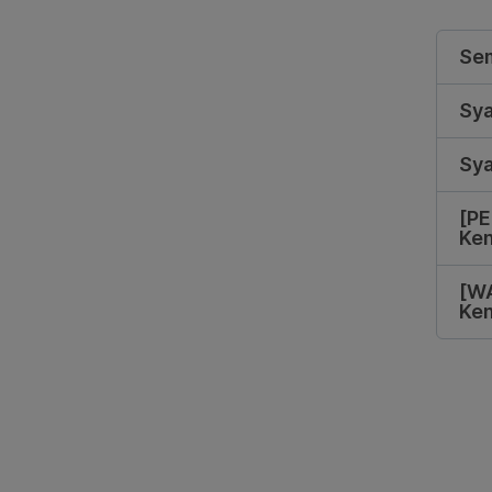
Se
Sya
Sya
[PE
Ke
[WA
Ke