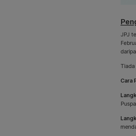
Peng
JPJ t
Febru
daripa
Tiada 
Cara 
Langk
Puspa
Langk
menda