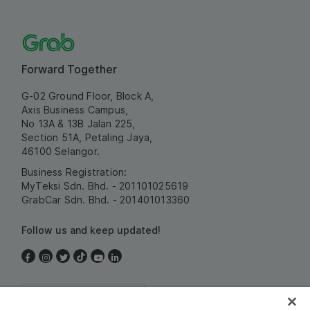
Forward Together
G-02 Ground Floor, Block A,
Axis Business Campus,
No 13A & 13B Jalan 225,
Section 51A, Petaling Jaya,
46100 Selangor.
Business Registration:
MyTeksi Sdn. Bhd. - 201101025619
GrabCar Sdn. Bhd. - 201401013360
Follow us and keep updated!
Malaysia