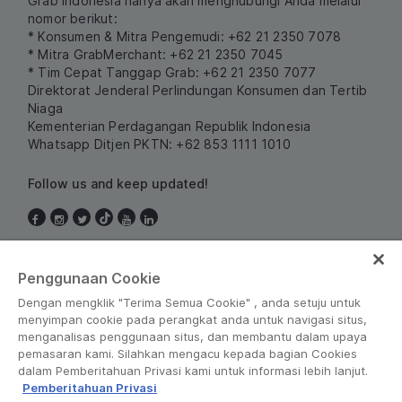
Grab Indonesia hanya akan menghubungi Anda melalui
nomor berikut:
* Konsumen & Mitra Pengemudi: +62 21 2350 7078
* Mitra GrabMerchant: +62 21 2350 7045
* Tim Cepat Tanggap Grab: +62 21 2350 7077
Direktorat Jenderal Perlindungan Konsumen dan Tertib
Niaga
Kementerian Perdagangan Republik Indonesia
Whatsapp Ditjen PKTN: +62 853 1111 1010
Follow us and keep updated!
Indonesia
Penggunaan Cookie
Dengan mengklik "Terima Semua Cookie" , anda setuju untuk
menyimpan cookie pada perangkat anda untuk navigasi situs,
menganalisas penggunaan situs, dan membantu dalam upaya
pemasaran kami. Silahkan mengacu kepada bagian Cookies
dalam Pemberitahuan Privasi kami untuk informasi lebih lanjut.
Pemberitahuan Privasi