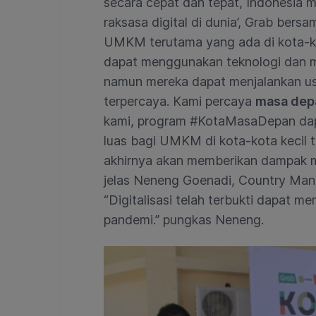
secara cepat dan tepat, Indonesia m
raksasa digital di dunia’, Grab ber
UMKM terutama yang ada di kota-kot
dapat menggunakan teknologi dan m
namun mereka dapat menjalankan u
terpercaya. Kami percaya
masa depa
kami, program #KotaMasaDepan dapa
luas bagi UMKM di kota-kota kecil t
akhirnya akan memberikan dampak m
jelas Neneng Goenadi, Country Mana
“Digitalisasi telah terbukti dapat
pandemi.” pungkas Neneng.