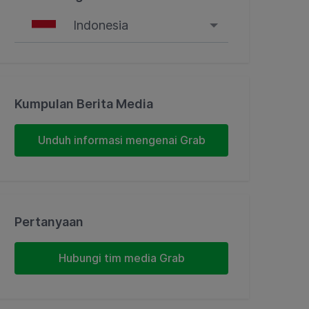
Indonesia
Singapore
Malaysia
Kumpulan Berita Media
Indonesia
Unduh informasi mengenai Grab
Thailand
Philippines
Pertanyaan
Vietnam
Hubungi tim media Grab
Myanmar
Cambodia