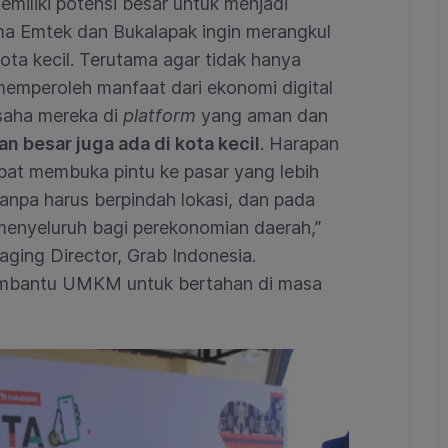
emiliki potensi besar untuk menjadi
sama Emtek dan Bukalapak ingin merangkul
a kecil. Terutama agar tidak hanya
emperoleh manfaat dari ekonomi digital
saha mereka di
platform
yang aman dan
n besar juga ada di kota kecil
. Harapan
t membuka pintu ke pasar yang lebih
anpa harus berpindah lokasi, dan pada
enyeluruh bagi perekonomian daerah,”
ging Director, Grab Indonesia.
 membantu UMKM untuk bertahan di masa